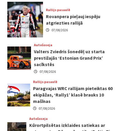
Rallijs pasaulē
Rovanpera pieļauj iespēju
atgriezties rallijā
07/08/2026
Autošoseja
Valters Zviedris šonedēļ uz starta
prestižajās ‘Estonian Grand Prix’
sacīkstēs
07/08/2026
Rallijs pasaulē
Paragvajas WRC rallijam pieteiktas 60
ekipāžas, ‘Rally1’ klasē brauks 10
mašīnas
07/08/2026
Autošoseja
Kūrortpilsētas izklaides satiekas ar