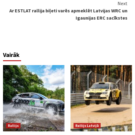
Next
Ar ESTLAT rallija biļeti varēs apmeklēt Latvijas WRC un
Igaunijas ERC sacīkstes
Vairāk
Rallijs
Rallijs Latvijā