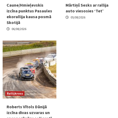
Caune/Hmieļevskis
Mārtiņš Sesks ar rallija
izcīna punktus Pasaules
auto viesosies ‘Tet’
ekorallija kausa posmā
05/08/2026
Skotijā
06/08/2026
Rallijkross
Roberts Vītols Dānijā
izcīna divas uzvaras un