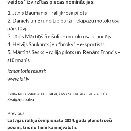
veidos” izvirzītas piecas nominācijas:
1. Jānis Baumanis – rallijkrosa pilots
2. Daniels un Bruno Lielbārži – ekipāžu motokrosa
pārstāvji
3. Jānis Mārtiņš Reišulis – motokrosa braucējs
4. Helvijs Saukants jeb “broky” – e-sportists
5. Mārtiņš Sesks – rallija pilots un Renārs Francis –
stūrmanis
Izmantotie resursi:
www.laf.lv
Tags:
jānis baumanis
,
mārtiņš sesks
,
renārs francis
,
Trīs
Zvaigžņu balva
Continue
Previous
Latvijas rallija čempionātā 2024. gadā plānoti seši
Reading
posmi, trīs no tiem kaimiņvalstīs