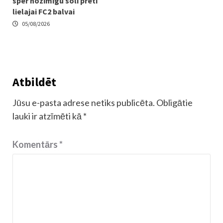
sper nozīmīgu soli pretī
lielajai FC2 balvai
05/08/2026
Atbildēt
Jūsu e-pasta adrese netiks publicēta.
Obligātie
lauki ir atzīmēti kā
*
Komentārs
*