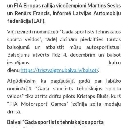
un FIA Eiropas rallija vicečempioni Mārtiņš Sesks
un Renārs Francis, informē Latvijas Automobiļu
federācija (LAF).
Viņi izvirzīti nominācijā “Gada sportists tehniskajos
sporta veidos”, tādēļ aicinām piedalīties tautas
balsojumā un atbalstīt mūsu autosportistus!
Balsojums atvērts līdz 4. decembrim un balsot
iespējams katru
dienu
https://triszvaigznubalva.lv/balsot/
.
Atgādināsim, ka pagājušajā gadā par labāko
nominācijā “Gada sportists tehniskajos sporta
veidos” tika atzīts drifta pilots Kristaps Blušs, kurš
“FIA Motorsport Games” izcīnīja zelta medaļu
driftā.
Balvai “Gada sportists tehniskajos sporta