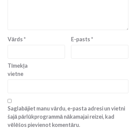
Vārds
*
E-pasts
*
Tīmekļa
vietne
Saglabājiet manu vārdu, e-pasta adresi un vietni
šajā pārlūkprogrammā nākamajai reizei, kad
vēlēšos pievienot komentāru.