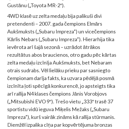
Gustānu („Toyota MR-2″).
4WD klasē uz zelta medaļu bija palikuši divi
pretendenti – 2007. gada čempions Elmārs
Aukšmuksts („Subaru Impreza”) un vicečempions
Kārlis Nebars („Subaru Impreza”). Hierarhija tika
ievērota arī šajā sezonā – uzrādot ātrākos
rezultātus abos braucienos, otro gadu pēc kārtas
zelta medaļu izcīnīja Aukšmuksts, bet Nebaram
otrais sudrabs. Vēl lielāku prieku par sasniegto
čempionam darīja fakts, ka uzvara pēdējā posmā
izcīnīta ļoti spēcīgā konkurencē, jo apsteigts tika
arī rallija N4 klases čempions Jānis Vorobjovs
(„Mitsubishi EVO 9″). Trešo vietu „333″ trasē 37
sportistu vidū ieguva Miķelis Mežaks („Subaru
Impreza”), kurš vairāk zināms kā rallija stūrmanis.
Diemžēl izpalika cīņa par kopvērtējuma bronzas