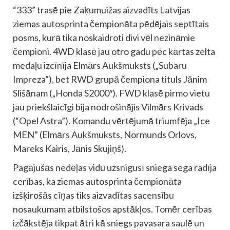
“333” trasē pie Zaķumuižas aizvadīts Latvijas
ziemas autosprinta čempionāta pēdējais septītais
posms, kurā tika noskaidroti divi vēl nezināmie
čempioni. 4WD klasē jau otro gadu pēc kārtas zelta
medaļu izcīnīja Elmārs Aukšmuksts („Subaru
Impreza”), bet RWD grupā čempiona tituls Jānim
Slišānam („Honda S2000″). FWD klasē pirmo vietu
jau priekšlaicīgi bija nodrošinājis Vilmārs Krivads
(“Opel Astra”). Komandu vērtējumā triumfēja „Ice
MEN” (Elmārs Aukšmuksts, Normunds Orlovs,
Mareks Kairis, Jānis Skujiņš).
Pagājušās nedēļas vidū uzsnigusī sniega sega radīja
cerības, ka ziemas autosprinta čempionāta
izšķirošās cīņas tiks aizvadītas sacensību
nosaukumam atbilstošos apstākļos. Tomēr cerības
izčākstēja tikpat ātri kā sniegs pavasara saulē un