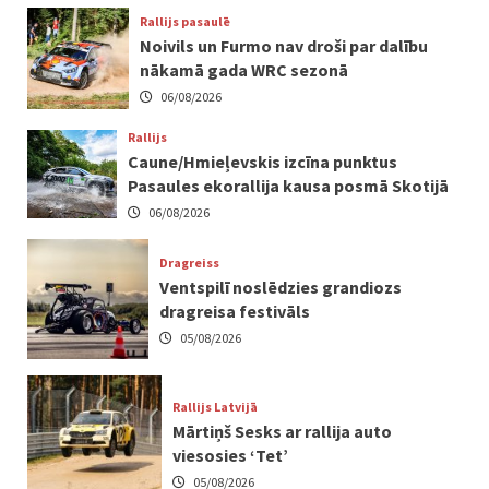
Rallijs pasaulē
Noivils un Furmo nav droši par dalību
nākamā gada WRC sezonā
06/08/2026
Rallijs
Caune/Hmieļevskis izcīna punktus
Pasaules ekorallija kausa posmā Skotijā
06/08/2026
Dragreiss
Ventspilī noslēdzies grandiozs
dragreisa festivāls
05/08/2026
Rallijs Latvijā
Mārtiņš Sesks ar rallija auto
viesosies ‘Tet’
05/08/2026