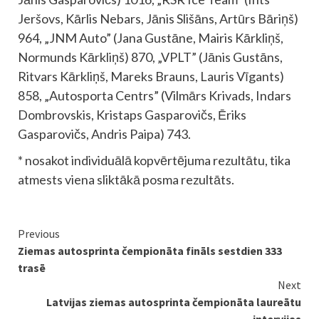
Jeršovs, Kārlis Nebars, Jānis Slišāns, Artūrs Bāriņš)
964, „JNM Auto” (Jana Gustāne, Mairis Kārkliņš,
Normunds Kārkliņš) 870, „VPLT” (Jānis Gustāns,
Ritvars Kārkliņš, Mareks Brauns, Lauris Vīgants)
858, „Autosporta Centrs” (Vilmārs Krivads, Indars
Dombrovskis, Kristaps Gasparovičs, Ēriks
Gasparovičs, Andris Paipa) 743.
* nosakot individuālā kopvērtējuma rezultātu, tika
atmests viena sliktākā posma rezultāts.
Continue
Previous
Ziemas autosprinta čempionāta fināls sestdien 333
Reading
trasē
Next
Latvijas ziemas autosprinta čempionāta laureātu
intervijas