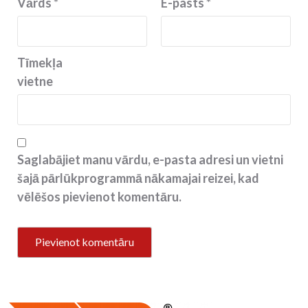
Vārds
*
E-pasts
*
Tīmekļa
vietne
Saglabājiet manu vārdu, e-pasta adresi un vietni
šajā pārlūkprogrammā nākamajai reizei, kad
vēlēšos pievienot komentāru.