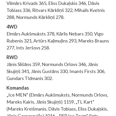
Vilmārs Krivads 365, Eliss Dukaļskis 346, Dāvis
Tobiass 336, Ritvars Kārkliņš 322, Mihails Kvetnis
288, Normunds Kārkliņš 278.
4WD
Elmārs Aukšmuksts 378, Kārlis Nebars 350, Vigo
Rubenis 321, Artūrs Kaļimuļins 293, Mareks Brauns
277, Ints Jeršovs 258.
RWD
Jānis Slišāns 359, Normunds Orlovs 346, Jānis
Skujiņš 341, Jānis Gustāns 330, Imants Firsts 306,
Gundars Tīdmanis 302.
Komandas
„Ice MEN” (Elmārs Aukšmuksts, Normunds Orlovs,
Mareks Kairis, Jānis Skujiņš) 1159, „TL Kart”
(Mareks Kreišmanis, Dāvis Tobiass, Eliss Dukaļskis,
Jānis Gasparovičs) 1016, „RSR Ice Team” (Ints