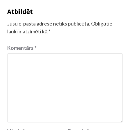
Atbildēt
Jūsu e-pasta adrese netiks publicēta.
Obligātie
lauki ir atzīmēti kā
*
Komentārs
*