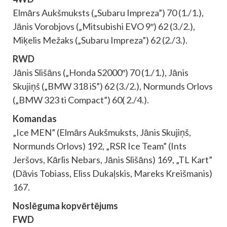
Elmārs Aukšmuksts („Subaru Impreza”) 70 (1./1.),
Jānis Vorobjovs („Mitsubishi EVO 9″) 62 (3./2.),
Miķelis Mežaks („Subaru Impreza”) 62 (2./3.).
RWD
Jānis Slišāns („Honda S2000″) 70 (1./1.), Jānis
Skujiņš („BMW 318 iS”) 62 (3./2.), Normunds Orlovs
(„BMW 323 ti Compact”) 60( 2./4.).
Komandas
„Ice MEN” (Elmārs Aukšmuksts, Jānis Skujiņš,
Normunds Orlovs) 192, „RSR Ice Team” (Ints
Jeršovs, Kārlis Nebars, Jānis Slišāns) 169, „TL Kart”
(Dāvis Tobiass, Eliss Dukaļskis, Mareks Kreišmanis)
167.
Noslēguma kopvērtējums
FWD