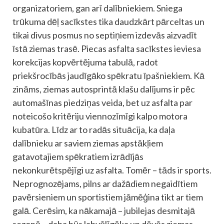
organizatoriem, gan arī dalībniekiem. Sniega
trūkuma dēļ sacīkstes tika daudzkārt pārceltas un
tikai divus posmus no septiņiem izdevās aizvadīt
īstā ziemas trasē. Piecas asfalta sacīkstes ieviesa
korekcijas kopvērtējuma tabulā, radot
priekšrocībās jaudīgāko spēkratu īpašniekiem. Kā
zināms, ziemas autosprintā klašu dalījums ir pēc
automašīnas piedziņas veida, bet uz asfalta par
noteicošo kritēriju viennozīmīgi kalpo motora
kubatūra. Līdz ar to radās situācija, ka daļa
dalībnieku ar saviem ziemas apstākļiem
gatavotajiem spēkratiem izrādījās
nekonkurētspējīgi uz asfalta. Tomēr – tāds ir sports.
Neprognozējams, pilns ar dažādiem negaidītiem
pavērsieniem un sportistiem jāmēģina tikt ar tiem
galā. Cerēsim, ka nākamajā – jubilejas desmitajā
sezonā – daba būs labvēlīgāka un dāvās ziemas