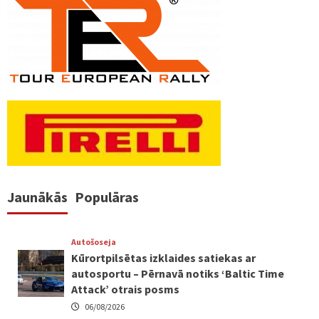
Jaunākās
Populāras
Autošoseja
Kūrortpilsētas izklaides satiekas ar
autosportu – Pērnavā notiks ‘Baltic Time
Attack’ otrais posms
06/08/2026