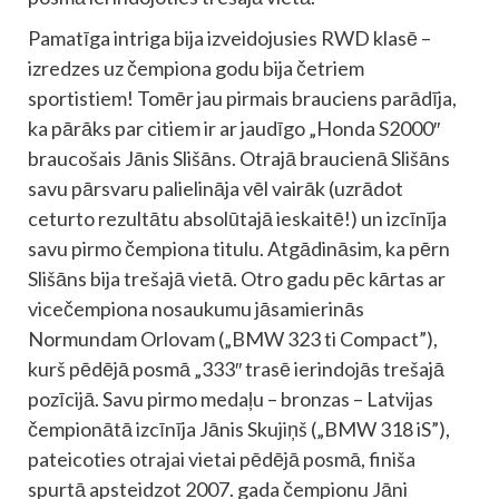
Pamatīga intriga bija izveidojusies RWD klasē –
izredzes uz čempiona godu bija četriem
sportistiem! Tomēr jau pirmais brauciens parādīja,
ka pārāks par citiem ir ar jaudīgo „Honda S2000″
braucošais Jānis Slišāns. Otrajā braucienā Slišāns
savu pārsvaru palielināja vēl vairāk (uzrādot
ceturto rezultātu absolūtajā ieskaitē!) un izcīnīja
savu pirmo čempiona titulu. Atgādināsim, ka pērn
Slišāns bija trešajā vietā. Otro gadu pēc kārtas ar
vicečempiona nosaukumu jāsamierinās
Normundam Orlovam („BMW 323 ti Compact”),
kurš pēdējā posmā „333″ trasē ierindojās trešajā
pozīcijā. Savu pirmo medaļu – bronzas – Latvijas
čempionātā izcīnīja Jānis Skujiņš („BMW 318 iS”),
pateicoties otrajai vietai pēdējā posmā, finiša
spurtā apsteidzot 2007. gada čempionu Jāni