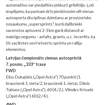
automašīnu var piedalīties jebkurš gribētājs. Ļoti
iespējams, ka pavisam drīz piedzīvosim vēl vienas
autosporta disciplīnas dzimšanu ar provizorisko
nosaukumu „supersprints”, kurā dalībnieki
sacenstos aptuveni 2-3 km garā distancē ar
mainīgu segumu – asfalts, grants, u.c. Iecerēts, ka
šīs sacīkstes sevī ietvertu sprinta un rallija
elementus.
Latvijas čempionāts ziemas autosprintā
7. posms, „333″ trase
FWD
Eliss Dukaļskis („Opel Astra”) 70 punkti (1.
braucienā 1. vieta/2. braucienā 1. vieta), Dāvis
Tobiass („Opel Astra”), 60 (4./2.), Vilmārs Krivads
(„Opel Astra”) 60 (2./4.).
4WD