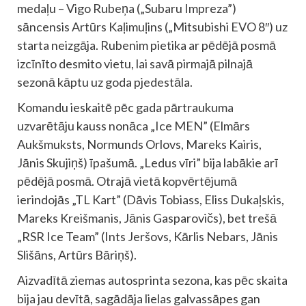
medaļu – Vigo Rubeņa („Subaru Impreza”)
sāncensis Artūrs Kaļimuļins („Mitsubishi EVO 8″) uz
starta neizgāja. Rubenim pietika ar pēdējā posmā
izcīnīto desmito vietu, lai savā pirmajā pilnajā
sezonā kāptu uz goda pjedestāla.
Komandu ieskaitē pēc gada pārtraukuma
uzvarētāju kauss nonāca „Ice MEN” (Elmārs
Aukšmuksts, Normunds Orlovs, Mareks Kairis,
Jānis Skujiņš) īpašumā. „Ledus vīri” bija labākie arī
pēdējā posmā. Otrajā vietā kopvērtējumā
ierindojās „TL Kart” (Dāvis Tobiass, Eliss Dukaļskis,
Mareks Kreišmanis, Jānis Gasparovičs), bet trešā
„RSR Ice Team” (Ints Jeršovs, Kārlis Nebars, Jānis
Slišāns, Artūrs Bāriņš).
Aizvadītā ziemas autosprinta sezona, kas pēc skaita
bija jau devītā, sagādāja lielas galvassāpes gan