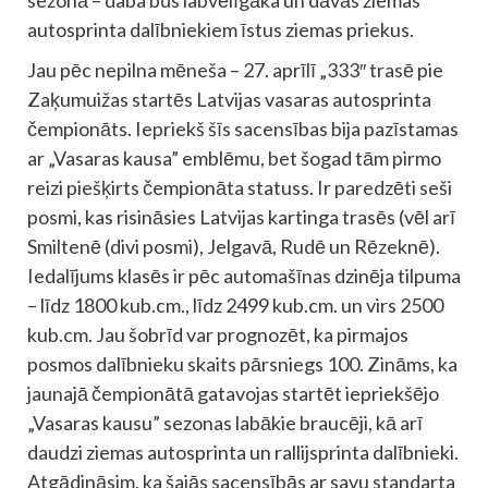
autosprinta dalībniekiem īstus ziemas priekus.
Jau pēc nepilna mēneša – 27. aprīlī „333″ trasē pie
Zaķumuižas startēs Latvijas vasaras autosprinta
čempionāts. Iepriekš šīs sacensības bija pazīstamas
ar „Vasaras kausa” emblēmu, bet šogad tām pirmo
reizi piešķirts čempionāta statuss. Ir paredzēti seši
posmi, kas risināsies Latvijas kartinga trasēs (vēl arī
Smiltenē (divi posmi), Jelgavā, Rudē un Rēzeknē).
Iedalījums klasēs ir pēc automašīnas dzinēja tilpuma
– līdz 1800 kub.cm., līdz 2499 kub.cm. un virs 2500
kub.cm. Jau šobrīd var prognozēt, ka pirmajos
posmos dalībnieku skaits pārsniegs 100. Zināms, ka
jaunajā čempionātā gatavojas startēt iepriekšējo
„Vasaras kausu” sezonas labākie braucēji, kā arī
daudzi ziemas autosprinta un rallijsprinta dalībnieki.
Atgādināsim, ka šajās sacensībās ar savu standarta