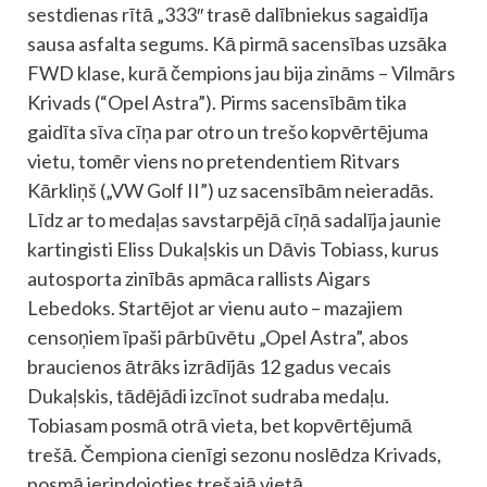
sestdienas rītā „333″ trasē dalībniekus sagaidīja
sausa asfalta segums. Kā pirmā sacensības uzsāka
FWD klase, kurā čempions jau bija zināms – Vilmārs
Krivads (“Opel Astra”). Pirms sacensībām tika
gaidīta sīva cīņa par otro un trešo kopvērtējuma
vietu, tomēr viens no pretendentiem Ritvars
Kārkliņš („VW Golf II”) uz sacensībām neieradās.
Līdz ar to medaļas savstarpējā cīņā sadalīja jaunie
kartingisti Eliss Dukaļskis un Dāvis Tobiass, kurus
autosporta zinībās apmāca rallists Aigars
Lebedoks. Startējot ar vienu auto – mazajiem
censoņiem īpaši pārbūvētu „Opel Astra”, abos
braucienos ātrāks izrādījās 12 gadus vecais
Dukaļskis, tādējādi izcīnot sudraba medaļu.
Tobiasam posmā otrā vieta, bet kopvērtējumā
trešā. Čempiona cienīgi sezonu noslēdza Krivads,
posmā ierindojoties trešajā vietā.