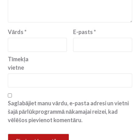
Vārds
*
E-pasts
*
Tīmekļa
vietne
Saglabājiet manu vārdu, e-pasta adresi un vietni
šajā pārlūkprogrammā nākamajai reizei, kad
vēlēšos pievienot komentāru.