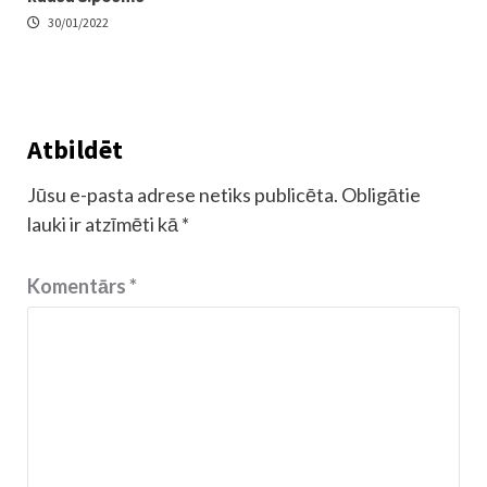
30/01/2022
Atbildēt
Jūsu e-pasta adrese netiks publicēta.
Obligātie
lauki ir atzīmēti kā
*
Komentārs
*