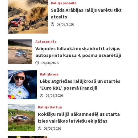
Rallijs pasaulē
Saūda Arābijas rallijs varētu tikt
atcelts
09/08/2026
Autosprints
Vaiņodes lidlaukā noskaidroti Latvijas
autosprinta kausa 4. posma uzvarētāji
09/08/2026
Rallijkross
Lēbs atgriežas rallijkrosā un startēs
‘Euro RX1’ posmā Francijā
09/08/2026
Rallijs Baltijā
Rokišķu rallijā nākamnedēļ uz starta
izies vairākas latviešu ekipāžas
08/08/2026