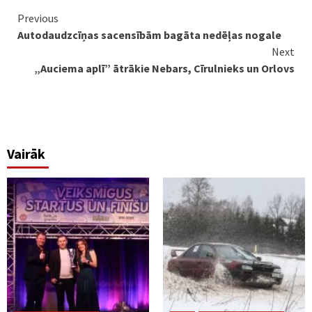
Continue
Previous
Autodaudzcīņas sacensībām bagāta nedēļas nogale
Reading
Next
„Auciema aplī” ātrākie Nebars, Cīrulnieks un Orlovs
Vairāk