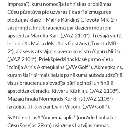
Impreza”), kuru nomocīja tehniskas problēmas.
Cēsu pārstāvis pie uzvaras tika arī aizmugures
piedziņas klasē – Mairis Kārkliņš („Toyota MR-2″)
saspringtā finālbraucienā par dažiem metriem
apsteidza Mareku Kairi („VAZ 2101″). Trešajā vietā
ierindojās Maira dēls Jānis Gustāns („Toyota MR-
2″), aiz sevis atstājot slaveno krosistu Aigaru Nitišu
(„VAZ 2101″). Priekšpiedziņas klasē pirmo vietu
izcīnīja Arnis Akmeņkalns („VW Golf”). Akmeņkalns,
kuram šis ir pirmais lielais panākums autodaudzcīņā,
visus braucienus aizvadīja pārliecinoši un finālā
apsteidza cēsnieku Ritvaru Kārkliņu („VAZ 2108″).
Mazajā finālā Normunds Kārkliņš („VAZ 2108″)
izrādījās ātrāks par Daini Vilsonu („VW Golf”).
Svētdien trasē “Auciema aplis” (norāde Limbažu-
Cēsu šosejas 29km) risināsies Latvijas ziemas