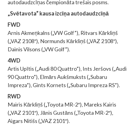
autodaudzcīņas čempionāta trešais posms.
„Svētavota” kausa izcīņa autodaudzcīņā
FWD
Arnis Akmeņkalns („VW Golf”), Ritvars Kārkliņš
(„VAZ 2108″), Normunds Kārkliņš („VAZ 2108″),
Dainis Vilsons („VW Golf”).
4WD
Artis Upītis („Audi 80 Quattro”), Ints Jeršovs („Audi
90 Quattro”), Elmārs Aukšmuksts („Subaru
Impreza”), Gints Kornets („Subaru Impreza RS”).
RWD
Mairis Kārkliņš („Toyota MR-2″), Mareks Kairis
(„VAZ 2101″), Jānis Gustāns („Toyota MR-2″),
Aigars Nitišs („VAZ 2101″).