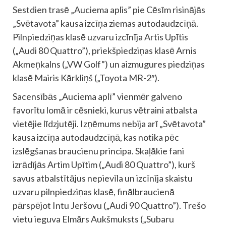
Sestdien trasē „Auciema aplis” pie Cēsīm risinājās
„Svētavota” kausa izcīņa ziemas autodaudzcīņā.
Pilnpiedziņas klasē uzvaru izcīnīja Artis Upītis
(„Audi 80 Quattro”), priekšpiedziņas klasē Arnis
Akmeņkalns („VW Golf”) un aizmugures piedziņas
klasē Mairis Kārkliņš („Toyota MR-2″).
Sacensībās „Auciema aplī” vienmēr galveno
favorītu lomā ir cēsnieki, kurus vētraini atbalsta
vietējie līdzjutēji. Izņēmums nebija arī „Svētavota”
kausa izcīņa autodaudzcīņā, kas notika pēc
izslēgšanas braucienu principa. Skaļākie fani
izrādījās Artim Upītim („Audi 80 Quattro”), kurš
savus atbalstītājus nepievīla un izcīnīja skaistu
uzvaru pilnpiedziņas klasē, finālbraucienā
pārspējot Intu Jeršovu („Audi 90 Quattro”). Trešo
vietu ieguva Elmārs Aukšmuksts („Subaru