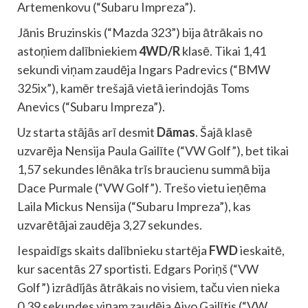
Artemenkovu (“Subaru Impreza”).
Jānis Bruzinskis (“Mazda 323”) bija ātrākais no
astoņiem dalībniekiem
4WD/R
klasē. Tikai 1,41
sekundi viņam zaudēja Ingars Padrevics (“BMW
325ix”), kamēr trešajā vietā ierindojās Toms
Anevics (“Subaru Impreza”).
Uz starta stājās arī desmit
Dāmas
. Šajā klasē
uzvarēja Nensija Paula Gailīte (“VW Golf”), bet tikai
1,57 sekundes lēnāka trīs braucienu summā bija
Dace Purmale (“VW Golf”). Trešo vietu ieņēma
Laila Mickus Nensija (“Subaru Impreza”), kas
uzvarētājai zaudēja 3,27 sekundes.
Iespaidīgs skaits dalībnieku startēja
FWD
ieskaitē,
kur sacentās 27 sportisti. Edgars Poriņš (“VW
Golf”) izrādījās ātrākais no visiem, taču vien nieka
0,39 sekundes viņam zaudēja Aivo Gailītis (“VW