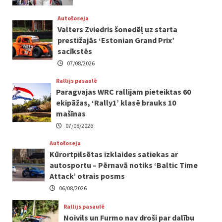
Autošoseja
Valters Zviedris šonedēļ uz starta
prestižajās ‘Estonian Grand Prix’
sacīkstēs
07/08/2026
Rallijs pasaulē
Paragvajas WRC rallijam pieteiktas 60
ekipāžas, ‘Rally1’ klasē brauks 10
mašīnas
07/08/2026
Autošoseja
Kūrortpilsētas izklaides satiekas ar
autosportu – Pērnavā notiks ‘Baltic Time
Attack’ otrais posms
06/08/2026
Rallijs pasaulē
Noivils un Furmo nav droši par dalību