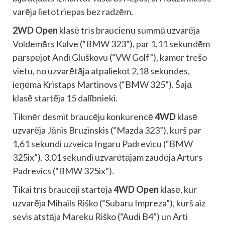
varēja lietot riepas bez radzēm.
2WD Open
klasē trīs braucienu summā uzvarēja
Voldemārs Kalve (“BMW 323”), par 1,11 sekundēm
pārspējot Andi Gluškovu (“VW Golf”), kamēr trešo
vietu, no uzvarētāja atpaliekot 2,18 sekundes,
ieņēma Kristaps Martinovs (“BMW 325”). Šajā
klasē startēja 15 dalībnieki.
Tikmēr desmit braucēju konkurencē
4WD
klasē
uzvarēja Jānis Bruzinskis (“Mazda 323”), kurš par
1,61 sekundi uzveica Ingaru Padrevicu (“BMW
325ix”). 3,01 sekundi uzvarētājam zaudēja Artūrs
Padrevics (“BMW 325ix”).
Tikai trīs braucēji startēja
4WD Open
klasē, kur
uzvarēja Mihails Riško (“Subaru Impreza”), kurš aiz
sevis atstāja Mareku Riško (“Audi B4”) un Arti