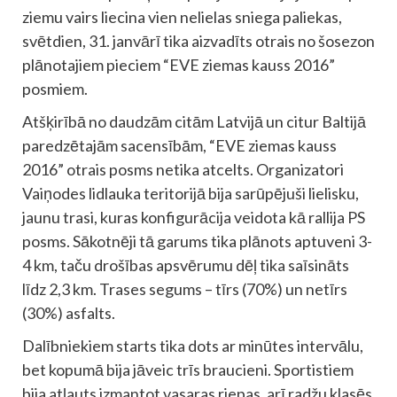
ziemu vairs liecina vien nelielas sniega paliekas,
svētdien, 31. janvārī tika aizvadīts otrais no šosezon
plānotajiem pieciem “EVE ziemas kauss 2016”
posmiem.
Atšķirībā no daudzām citām Latvijā un citur Baltijā
paredzētajām sacensībām, “EVE ziemas kauss
2016” otrais posms netika atcelts. Organizatori
Vaiņodes lidlauka teritorijā bija sarūpējuši lielisku,
jaunu trasi, kuras konfigurācija veidota kā rallija PS
posms. Sākotnēji tā garums tika plānots aptuveni 3-
4 km, taču drošības apsvērumu dēļ tika saīsināts
līdz 2,3 km. Trases segums – tīrs (70%) un netīrs
(30%) asfalts.
Dalībniekiem starts tika dots ar minūtes intervālu,
bet kopumā bija jāveic trīs braucieni. Sportistiem
bija atļauts izmantot vasaras riepas, arī radžu klasēs