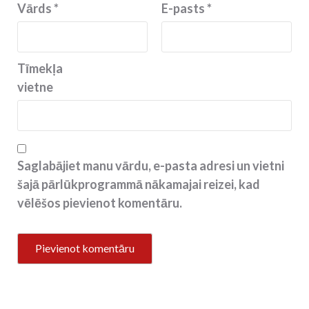
Vārds
*
E-pasts
*
Tīmekļa
vietne
Saglabājiet manu vārdu, e-pasta adresi un vietni
šajā pārlūkprogrammā nākamajai reizei, kad
vēlēšos pievienot komentāru.