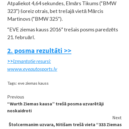
Atpaliekot 4,64 sekundes, Elmārs Tikums (“BMW
323”) šoreiz otrais, bet trešajā vietā Mārcis
Martinovs (“BMW 325”).
“EVE ziemas kauss 2016” trešais posms paredzēts
21. februārī.
2. posma rezultāti >>
>>
Izmantotie resursi:
wwww.eveautosports.lv
Tags:
eve ziemas kauss
Continue
Previous
“Wurth Ziemas kausa” trešā posma uzvarētāji
Reading
noskaidroti
Next
Štolcermanim uzvara, Nitišam trešā vieta “333 Ziemas