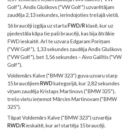
Golf”). Andis Gluškovs (“VW Golf”) uzvarētājam
zaudēja 2,13 sekundes, ierindojoties trešajā vietā.
16 braucēji izgāja uz starta
FWD/R
klasē, kur uz
pjedestāla kāpa tie paši braucēji, kas bija ātrākie
FWD ieskaitē. Arī te uzvara Edgaram Poriņam
(“VW Golf”), 1,33 sekundes zaudēja Andis Gluškovs
(“VW Golf”), bet 1,56 sekundes – Aivo Gailītis (“VW
Golf”).
Voldemārs Kalve (“BMW 323”) guva uzvaru starp
15 braucējiem
RWD
kategorijā, kur 2,82 sekundes
viņam zaudēja Kristaps Martinovs (“BMW 325”),
trešo vietu ieņemot Mārcim Martinovam (“BMW
325”).
Tāpat Voldemārs Kalve (“BMW 323”) uzvarēja
RWD/R
ieskaitē, kur arī startēja 15 braucēji.