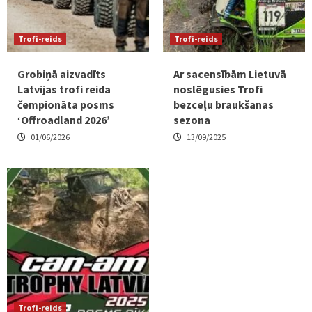
Trofi-reids
Trofi-reids
Grobiņā aizvadīts
Ar sacensībām Lietuvā
Latvijas trofi reida
noslēgusies Trofi
čempionāta posms
bezceļu braukšanas
‘Offroadland 2026’
sezona
01/06/2026
13/09/2025
Trofi-reids