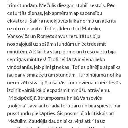
trim stundām. Mežulis diezgan stabili sestais. Pēc
ceturtās dienas, jeb apmēram ap sacensību
ekvatoru, Šakira neiekļāvās laika normā un atkrita
uz otro desmitu. Toties līderu trio Mateiko,
Vansovičs un Romets savus rezultātus bija
noapaļojuši uz sešām stundām un četrdesmit
minūtēm. Atšķirība starp pirmo un trešo vietu bija
septiņas minūtes! Trofi reidā tā ir viena lieka
vinčošanās, jeb pilnīgi nekas! Toties pārējie atpalika
jau par vismaz četrām stundām. Turpinājumā notika
neredzēti sīva spēkošanās, kur nevienam neizdevās
izcīnīt vairāk kā piecpadsmit minūšu atrāvienu.
Priekšpēdējā ātrumposma finišā Vansovičs
„noķēra” sava auto radiatorā zaru un bija spiests par
pusstundu piekāpties. Šis posms bija kritiskais arī
Mežulim. Zaudējis daudz laika, viņš atkrita uz