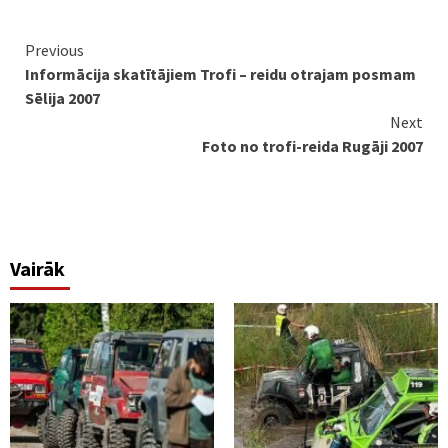
Continue
Previous
Informācija skatītājiem Trofi – reidu otrajam posmam
Reading
Sēlija 2007
Next
Foto no trofi-reida Rugāji 2007
Vairāk