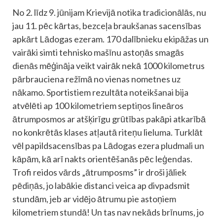
No 2. līdz 9. jūnijam Krievijā notika tradicionālās, nu
jau 11. pēc kārtas, bezceļa braukšanas sacensības
apkārt Lādogas ezeram. 170 dalībnieku ekipāžas un
vairāki simti tehnisko mašīnu astoņās smagās
dienās mēģināja veikt vairāk nekā 1000 kilometrus
pārbrauciena režīmā no vienas nometnes uz
nākamo. Sportistiem rezultāta noteikšanai bija
atvēlēti ap 100 kilometriem septiņos lineāros
ātrumposmos ar atšķirīgu grūtības pakāpi atkarībā
no konkrētās klases atļautā riteņu lieluma. Turklāt
vēl papildsacensības pa Lādogas ezera pludmali un
kāpām, kā arī nakts orientēšanās pēc leģendas.
Trofi reidos vārds „ātrumposms” ir droši jāliek
pēdiņās, jo labākie distanci veica ap divpadsmit
stundām, jeb ar vidējo ātrumu pie astoņiem
kilometriem stundā! Un tas nav nekāds brīnums, jo