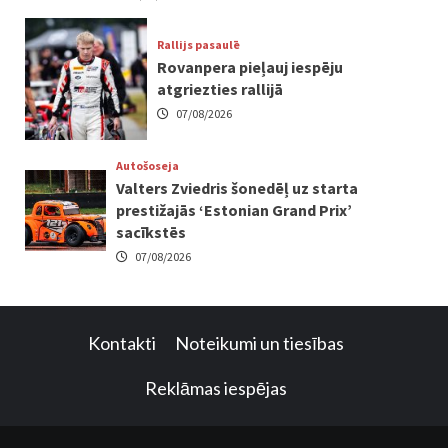
Rallijs pasaulē
Rovanpera pieļauj iespēju
atgriezties rallijā
07/08/2026
Autošoseja
Valters Zviedris šonedēļ uz starta
prestižajās ‘Estonian Grand Prix’
sacīkstēs
07/08/2026
Kontakti
Noteikumi un tiesības
Reklāmas iespējas