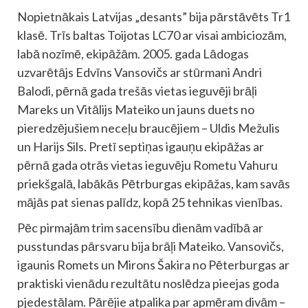
Nopietnākais Latvijas „desants” bija pārstāvēts Tr1
klasē. Trīs baltas Toijotas LC70 ar visai ambiciozām,
labā nozīmē, ekipāžām. 2005. gada Lādogas
uzvarētājs Edvīns Vansovičs ar stūrmani Andri
Balodi, pērnā gada trešās vietas ieguvēji brāļi
Mareks un Vitālijs Mateiko un jauns duets no
pieredzējušiem neceļu braucējiem – Uldis Mežulis
un Harijs Sils. Pretī septiņas igauņu ekipāžas ar
pērnā gada otrās vietas ieguvēju Rometu Vahuru
priekšgalā, labākās Pētrburgas ekipāžas, kam savās
mājās pat sienas palīdz, kopā 25 tehnikas vienības.
Pēc pirmajām trim sacensību dienām vadībā ar
pusstundas pārsvaru bija brāļi Mateiko. Vansovičs,
igaunis Romets un Mirons Šakira no Pēterburgas ar
praktiski vienādu rezultātu noslēdza pieejas goda
pjedestālam. Pārējie atpalika par apmēram divām –