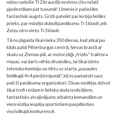
mūsu vadošie Tr2 braucēji nevienu citu nelaiž
pjedestālam pat tuvumā! Līmenis ir patiešām
fantastiski augsts. Grūti pateikt par ko bija lielāks
prieks, par mūsējo dubultpanākumu Tr1 klasē, jeb
Zeizu otro vietu Tr3 klasē.
Tā nu jāgaida tikai nieka 350 dienas, kad atkal jau
kāds pašā Pēterburgas centrā, Ņevas krastā ar
skatu uz Ziemas pili, ar motorzāģi „frizēs” traktora
riepas, vai darīs vēl ko dīvaināku, lai tikai izietu
tehnisko komisiju un tiktu uz starta „pasaules
lielākajā 4×4 piedzīvojumā”, kā to pamatoti sauc
paši šī pasākuma organizatori. Divas nedēļas dzīvot
tikai trofi reidam ir lieliska skola iesācējiem,
fantastisks atvaļinājums atbalsta komandām un
vienreizēja iespēja sportistiem paspēkoties
vissīvākajā konkurencē.