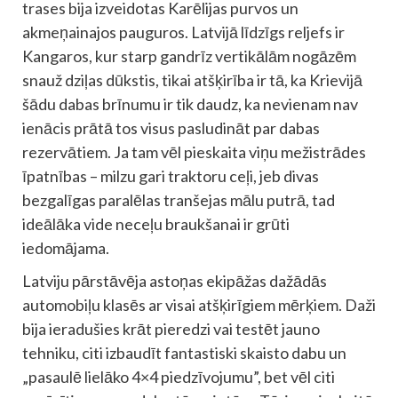
trases bija izveidotas Karēlijas purvos un
akmeņainajos pauguros. Latvijā līdzīgs reljefs ir
Kangaros, kur starp gandrīz vertikālām nogāzēm
snauž dziļas dūkstis, tikai atšķirība ir tā, ka Krievijā
šādu dabas brīnumu ir tik daudz, ka nevienam nav
ienācis prātā tos visus pasludināt par dabas
rezervātiem. Ja tam vēl pieskaita viņu mežistrādes
īpatnības – milzu gari traktoru ceļi, jeb divas
bezgalīgas paralēlas tranšejas mālu putrā, tad
ideālāka vide neceļu braukšanai ir grūti
iedomājama.
Latviju pārstāvēja astoņas ekipāžas dažādās
automobiļu klasēs ar visai atšķirīgiem mērķiem. Daži
bija ieradušies krāt pieredzi vai testēt jauno
tehniku, citi izbaudīt fantastiski skaisto dabu un
„pasaulē lielāko 4×4 piedzīvojumu”, bet vēl citi