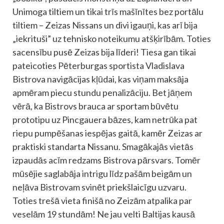
Unimoga tiltiem un tikai trīs mašīnītes bez portālu
tiltiem – Zeizas Nissans un divi igauņi, kas arī bija
„iekrituši” uz tehnisko noteikumu atšķirībām. Toties
sacensību pusē Zeizas bija līderi! Tiesa gan tikai
pateicoties Pēterburgas sportista Vladislava
Bistrova navigācijas kļūdai, kas viņam maksāja
apmēram piecu stundu penalizāciju. Bet jāņem
vērā, ka Bistrovs brauca ar sportam būvētu
prototipu uz Pincgauera bāzes, kam netrūka pat
riepu pumpēšanas iespējas gaitā, kamēr Zeizas ar
praktiski standarta Nissanu. Smagākajās vietās
izpaudās acīm redzams Bistrova pārsvars. Tomēr
mūsējie saglabāja intrigu līdz pašām beigām un
neļāva Bistrovam svinēt priekšlaicīgu uzvaru.
Toties trešā vieta finišā no Zeizām atpalika par
veselām 19 stundām! Ne jau velti Baltijas kausā