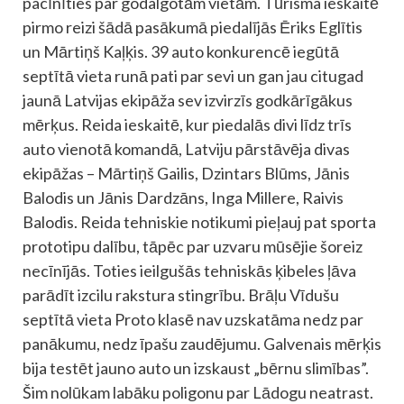
pacīnīties par godalgotām vietām. Tūrisma ieskaitē
pirmo reizi šādā pasākumā piedalījās Ēriks Eglītis
un Mārtiņš Kaļķis. 39 auto konkurencē iegūtā
septītā vieta runā pati par sevi un gan jau citugad
jaunā Latvijas ekipāža sev izvirzīs godkārīgākus
mērķus. Reida ieskaitē, kur piedalās divi līdz trīs
auto vienotā komandā, Latviju pārstāvēja divas
ekipāžas – Mārtiņš Gailis, Dzintars Blūms, Jānis
Balodis un Jānis Dardzāns, Inga Millere, Raivis
Balodis. Reida tehniskie notikumi pieļauj pat sporta
prototipu dalību, tāpēc par uzvaru mūsējie šoreiz
necīnījās. Toties ieilgušās tehniskās ķibeles ļāva
parādīt izcilu rakstura stingrību. Brāļu Vīdušu
septītā vieta Proto klasē nav uzskatāma nedz par
panākumu, nedz īpašu zaudējumu. Galvenais mērķis
bija testēt jauno auto un izskaust „bērnu slimības”.
Šim nolūkam labāku poligonu par Lādogu neatrast.