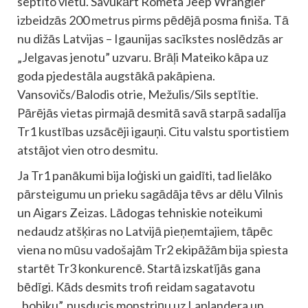
septīto vietu. Savukārt Rometa Jeep Wrangler
izbeidzās 200 metrus pirms pēdējā posma finiša. Tā
nu dižās Latvijas – Igaunijas sacīkstes noslēdzās ar
„Jelgavas jenotu” uzvaru. Brāļi Mateiko kāpa uz
goda pjedestāla augstākā pakāpiena.
Vansovičs/Balodis otrie, Mežulis/Sils septītie.
Pārējās vietas pirmajā desmitā savā starpā sadalīja
Tr1 kustības uzsācēji igauņi. Citu valstu sportistiem
atstājot vien otro desmitu.
Ja Tr1 panākumi bija loģiski un gaidīti, tad lielāko
pārsteigumu un prieku sagādāja tēvs ar dēlu Vilnis
un Aigars Zeizas. Lādogas tehniskie noteikumi
nedaudz atšķiras no Latvijā pieņemtajiem, tāpēc
viena no mūsu vadošajām Tr2 ekipāžām bija spiesta
startēt Tr3 konkurencē. Startā izskatījās gana
bēdīgi. Kāds desmits trofi reidam sagatavotu
„bobiku”, pusducis monstriņu uz Laplandera un