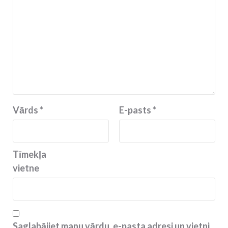
Vārds
*
E-pasts
*
Tīmekļa
vietne
Saglabājiet manu vārdu, e-pasta adresi un vietni