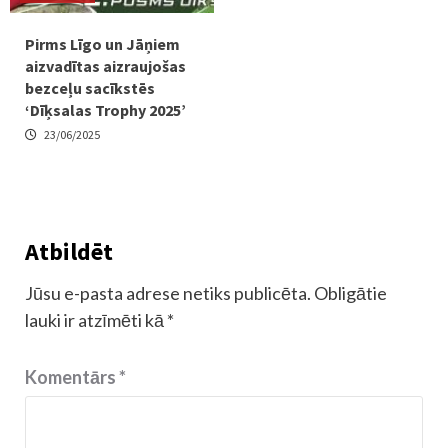
Pirms Līgo un Jāņiem
aizvadītas aizraujošas
bezceļu sacīkstēs
‘Dīķsalas Trophy 2025’
23/06/2025
Atbildēt
Jūsu e-pasta adrese netiks publicēta.
Obligātie
lauki ir atzīmēti kā
*
Komentārs
*