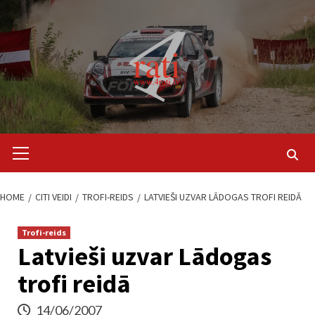
Skip
to
content
Primary
Menu
HOME
CITI VEIDI
TROFI-REIDS
LATVIEŠI UZVAR LĀDOGAS TROFI REIDĀ
Trofi-reids
Latvieši uzvar Lādogas
trofi reidā
14/06/2007