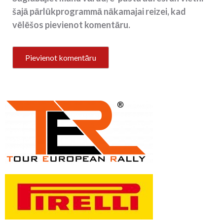
šajā pārlūkprogrammā nākamajai reizei, kad
vēlēšos pievienot komentāru.