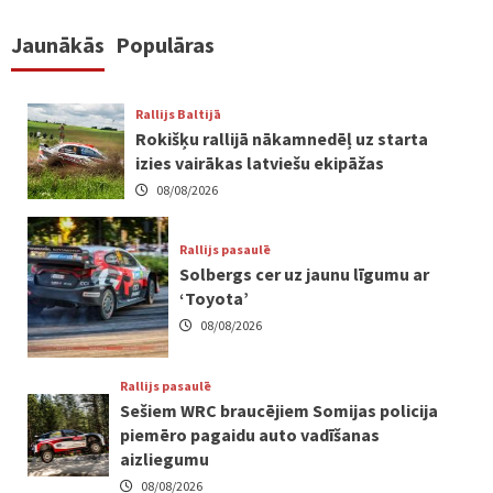
Jaunākās
Populāras
Rallijs Baltijā
Rokišķu rallijā nākamnedēļ uz starta
izies vairākas latviešu ekipāžas
08/08/2026
Rallijs pasaulē
Solbergs cer uz jaunu līgumu ar
‘Toyota’
08/08/2026
Rallijs pasaulē
Sešiem WRC braucējiem Somijas policija
piemēro pagaidu auto vadīšanas
aizliegumu
08/08/2026