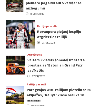
piemēro pagaidu auto vadīšanas
aizliegumu
08/08/2026
Rallijs pasaulē
Rovanpera pieļauj iespēju
atgriezties rallijā
07/08/2026
Autošoseja
Valters Zviedris šonedēļ uz starta
prestižajās ‘Estonian Grand Prix’
sacīkstēs
07/08/2026
Rallijs pasaulē
Paragvajas WRC rallijam pieteiktas 60
ekipāžas, ‘Rally1’ klasē brauks 10
mašīnas
07/08/2026