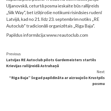
Uļjanovskā, ceturtā posma ieskaite būs rallijreids
„Silk Way”, bet izšķirošie notikumi risināsies rudenī
Latvijā, kad no 21. līdz 23. septembrim notiks „RE
Autoclub” tradicionāli organizētais „Riga Baja”.
Papildus informācija:www.reautoclub.com
Continue
Previous
Latvijas RE Autoclub pilots Gardemeisters startēs
Reading
Krievijas rallijreidā Astrahaņā
Next
“Riga Baja” šogad papildināta ar aizraujošo Krustpils
posmu