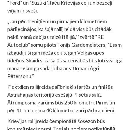
“Ford” un “Suzuki”, taču Krievijas ceļi un bezceļi
viņam ir sveši.
„Jau pēc treniņiem un pirmajiem kilometriem
pārliecinājos, ka šajā rallijreidā viss būs citādāk
nekā manā debijas reizē Itālijā,” izvērtē “RE
Autoclub” somu pilots Tonijs Gardemeisters. “Esam
izbaudījuši gan meža ceļus, gan Volgas upes
ūdeņus. Skaidrs, ka šajās sacensībās būs ļoti svarīga
mana sekmīga sadarbība ar stūrmani Agri
Pētersonu.”
Piektdien rallijreida dalībnieki startēs un finišēs
Astrahaņas teritorijā esošajā Pilsētas salā.
Ātrumposma garums būs 250 kilometri. Pirms un
pēc ātrumposma 40 kilometru gari pārbraucieni.
Krievijas rallijreida čempionātā šosezon būs
kopumā pieci posmi. Trešais no tiem notiks jūnijā