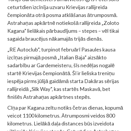
ceturtdien izcīnīja uzvaru Krievijas rallijreida
čempionāta otrā posma atklāšanas ātrumposmā.
Astrahaņas apkārtnē notiekošā rallijreida „Zoloto
Kagana” lielākais pārbaudījums – stepes – vēl tikai
sagaida braucējus nākamajās trijās dienās.
„RE Autoclub”, turpinot februārī Pasaules kausa
izcīņas pirmajā posmā „Italian Baja” aizsākto
sadarbību ar Gardemeisteru, šīs nedēļas nogalē
startē Krievijas čempionātā. Šī ir lieliska treniņu
iespēja pirms jūlijā gaidāmā starta Dakāras sērijas
rallijreidā „Silk Way”, kas startēs Maskavā, bet
finišēs Astrahaņas apkārtnes stepēs.
Cīņa par Kagana zeltu notiks četras dienas, kopumā
veicot 1100 kilometrus. Ātrumposmi veidos 800
kilometrus. Lielākā daļa distances būs izveidota