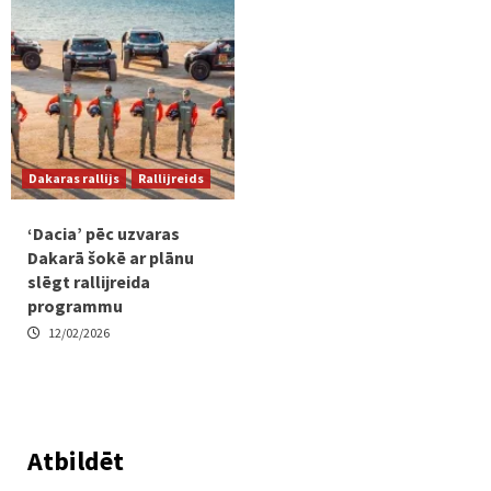
Dakaras rallijs
Rallijreids
‘Dacia’ pēc uzvaras
Dakarā šokē ar plānu
slēgt rallijreida
programmu
12/02/2026
Atbildēt