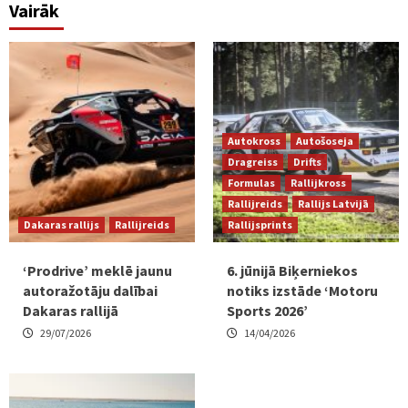
Vairāk
Autokross
Autošoseja
Dragreiss
Drifts
Formulas
Rallijkross
Rallijreids
Rallijs Latvijā
Dakaras rallijs
Rallijreids
Rallijsprints
‘Prodrive’ meklē jaunu
6. jūnijā Biķerniekos
autoražotāju dalībai
notiks izstāde ‘Motoru
Dakaras rallijā
Sports 2026’
29/07/2026
14/04/2026