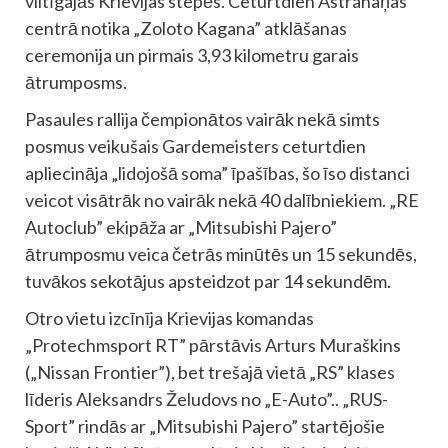
viltīgajās Krievijas stepēs. Ceturtdien Astrahaņas
centrā notika „Zoloto Kagana” atklāšanas
ceremonija un pirmais 3,93 kilometru garais
ātrumposms.
Pasaules rallija čempionātos vairāk nekā simts
posmus veikušais Gardemeisters ceturtdien
apliecināja „lidojošā soma” īpašības, šo īso distanci
veicot visātrāk no vairāk nekā 40 dalībniekiem. „RE
Autoclub” ekipāža ar „Mitsubishi Pajero”
ātrumposmu veica četrās minūtēs un 15 sekundēs,
tuvākos sekotājus apsteidzot par 14 sekundēm.
Otro vietu izcīnīja Krievijas komandas
„Protechmsport RT” pārstāvis Arturs Muraškins
(„Nissan Frontier”), bet trešajā vietā „RS” klases
līderis Aleksandrs Želudovs no „E-Auto”.. „RUS-
Sport” rindās ar „Mitsubishi Pajero” startējošie