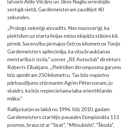
latvieši Aldis Vilcāns un Jānis Naglis ierindojās
sestajā vietā, Gardemeisteram zaudējot 40
sekundes.
„Prologs sekmīgi aizvadīts. Nav mazsvarīgi, ka
piektdien uz starta līnijas mūsu ekipāža stāsies kā
pirmā. Sacensību pirmajos četros kilometros Tonijs
Gardemeisters apliecināja, ka viņa braukšanas
meistarība ir izcila,” uzsver „RE Autoclub” direktors
Roberts Elbakjans. „Piektdien ātrumposma garums
būs apmēram 250 kilometru. Tas būs nopietns
pārbaudījums stūrmanim Agrim Pētersonam, jo
skaidrs, ka būs nepieciešama laba orientēšanās
māka.”
Rallija karjeras laikā no 1996. līdz 2010. gadam
Gardemeisters startējis pasaules čempionāta 113
posmos, braucot ar “Seat”, “Mitsubishi”, “Škoda”,