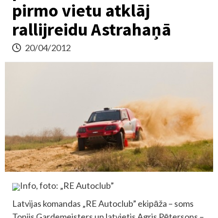
pirmo vietu atklāj
rallijreidu Astrahaņā
20/04/2012
Info, foto: „RE Autoclub”
Latvijas komandas „RE Autoclub” ekipāža – soms
Tonijs Gardemeisters un latvietis Agris Pētersons –