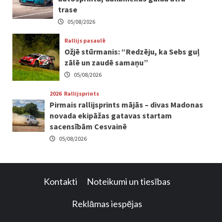
trase
05/08/2026
Rallijs pasaulē
Ožjē stūrmanis: “Redzēju, ka Sebs guļ
zālē un zaudē samaņu”
05/08/2026
2026
Rallijsprints
Pirmais rallijsprints mājās – divas Madonas
novada ekipāžas gatavas startam
sacensībām Cesvainē
05/08/2026
Kontakti
Noteikumi un tiesības
Reklāmas iespējas