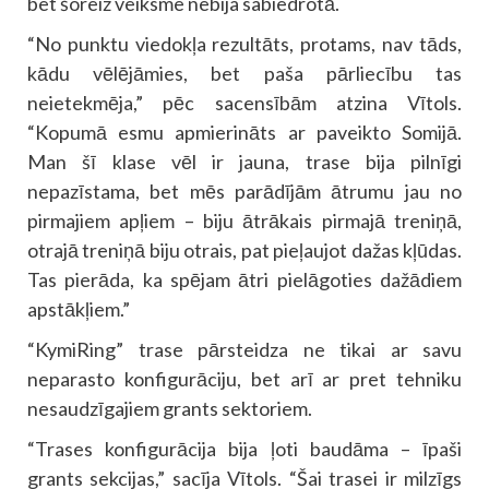
bet šoreiz veiksme nebija sabiedrotā.
“No punktu viedokļa rezultāts, protams, nav tāds,
kādu vēlējāmies, bet paša pārliecību tas
neietekmēja,” pēc sacensībām atzina Vītols.
“Kopumā esmu apmierināts ar paveikto Somijā.
Man šī klase vēl ir jauna, trase bija pilnīgi
nepazīstama, bet mēs parādījām ātrumu jau no
pirmajiem apļiem – biju ātrākais pirmajā treniņā,
otrajā treniņā biju otrais, pat pieļaujot dažas kļūdas.
Tas pierāda, ka spējam ātri pielāgoties dažādiem
apstākļiem.”
“KymiRing” trase pārsteidza ne tikai ar savu
neparasto konfigurāciju, bet arī ar pret tehniku
nesaudzīgajiem grants sektoriem.
“Trases konfigurācija bija ļoti baudāma – īpaši
grants sekcijas,” sacīja Vītols. “Šai trasei ir milzīgs