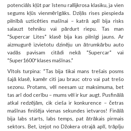
potenciāls kļūt par īstenu rallijkrosa klasiku, ja vien
segums kļūs vienmērīgāks. Dziļās rises piespieda
pilnībā uzticēties mašīnai – katrā aplī bija risks
salauzt tehniku vai pārdurt riepu. Tas man
“Supercar Lites” klasē bija kas pilnīgi jauns. Ar
aizmugurē izvietotu dzinēju un ātrumkārbu auto
vadās pavisam citādi nekā “Supercar” vai
“Super1600″ klases mašīnas.”
Vītols turpina: “Tas bija tikai mans trešais posms
šajā klasē, kamēr citi jau brauc otro vai pat trešo
sezonu. Protams, vēl neesam uz maksimuma, bet
tas arī dod cerību – mums vēl ir kur augt. Pusfinālā
atkal redzējām, cik cieša ir konkurence – četras
mašīnas finišēja vienas sekundes ietvaros! Finālā
bija labs starts, labs temps, pat ātrākais pirmais
sektors. Bet, izejot no Džokera otrajā aplī, trāpīju