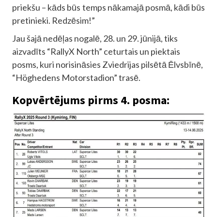
priekšu – kāds būs temps nākamajā posmā, kādi būs
pretinieki. Redzēsim!”
Jau šajā nedēļas nogalē, 28. un 29. jūnijā, tiks
aizvadīts “RallyX North” ceturtais un piektais
posms, kuri norisināsies Zviedrijas pilsētā Ēlvsbīnē,
“Höghedens Motorstadion” trasē.
Kopvērtējums pirms 4. posma: