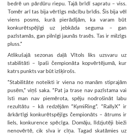
bedrē un pārdūru riepu. Tajā brīdī sapratu – viss.
Tomēr arī tas bija vērtīgs mācību brīdis. Šis bija vēl
viens posms, kurā pierādījām, ka varam būt
konkurētspējīgi uz jebkāda seguma – gan
pazīstamās, gan pilnīgi jaunās trasēs. Tas ir milzīgs
pluss.”
Atlikušajā sezonas daļā Vītols liks uzsvaru uz
stabilitāti – īpaši čempionāta kopvērtējumā, kur
katrs punkts var būt izšķirošs.
“Stabilitāte noteikti ir viena no manām stiprajām
pusēm,” viņš saka. “Pat ja trase nav pazīstama vai
īsti man nav piemērota, spēju nodrošināt labu
rezultātu – kā redzējām “KymiRing”. “RallyX” ir
ārkārtīgi konkurētspējīgs čempionāts – ātrums ir
liels, konkurence spēcīga. Domāju, līdzjutēji bieži
nenovērtē, cik sīva ir cīņa. Tagad skatāmies uz