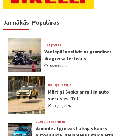
Jaunākās
Populāras
Dragreiss
Ventspilī noslēdzies grandiozs
dragreisa festivāls
05/08/2026
Rallijs Latvijā
Mārtiņš Sesks ar rallija auto
viesosies ‘Tet’
05/08/2026
2026
Autosprints
Vaiņodē atgriežas Latvijas kauss
autosprintā, dalībniekus gaida ātra