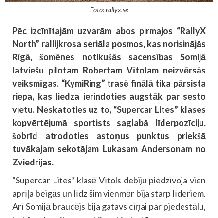
Foto: rallyx.se
Pēc izcīnītajām uzvarām abos pirmajos “RallyX
North” rallijkrosa seriāla posmos, kas norisinājās
Rīgā, šomēnes notikušās sacensības Somijā
latviešu pilotam Robertam Vītolam neizvērsās
veiksmīgas. “KymiRing” trasē finālā tika pārsista
riepa, kas liedza ierindoties augstāk par sesto
vietu. Neskatoties uz to, “Supercar Lites” klases
kopvērtējumā sportists saglabā līderpozīciju,
šobrīd atrodoties astoņus punktus priekšā
tuvākajam sekotājam Lukasam Andersonam no
Zviedrijas.
“Supercar Lites” klasē Vītols debiju piedzīvoja vien
aprīļa beigās un līdz šim vienmēr bija starp līderiem.
Arī Somijā braucējs bija gatavs cīņai par pjedestālu,