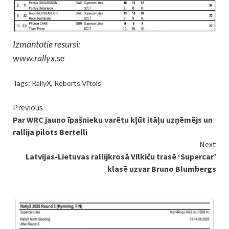
Izmantotie resursi:
www.rallyx.se
Tags:
RallyX
,
Roberts Vītols
Continue
Previous
Par WRC jauno īpašnieku varētu kļūt itāļu uzņēmējs un
Reading
rallija pilots Bertelli
Next
Latvijas-Lietuvas rallijkrosā Vilkiču trasē ‘Supercar’
klasē uzvar Bruno Blumbergs