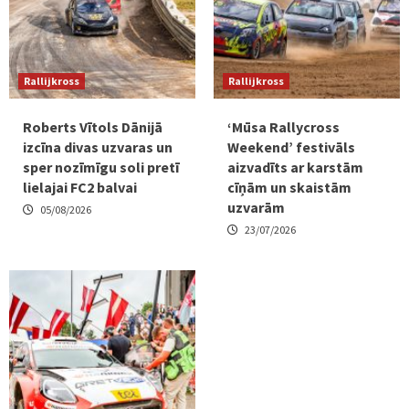
Rallijkross
Rallijkross
Roberts Vītols Dānijā
‘Mūsa Rallycross
izcīna divas uzvaras un
Weekend’ festivāls
sper nozīmīgu soli pretī
aizvadīts ar karstām
lielajai FC2 balvai
cīņām un skaistām
uzvarām
05/08/2026
23/07/2026