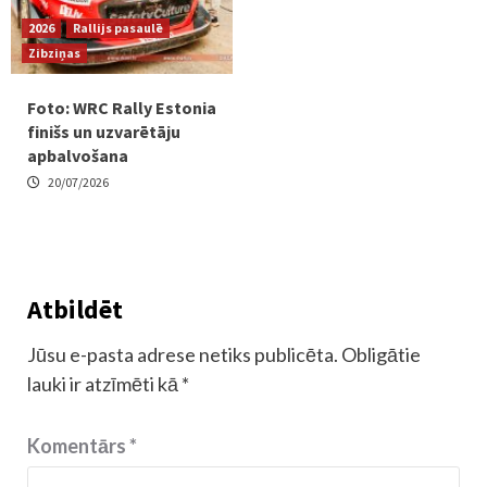
2026
Rallijs pasaulē
Zibziņas
Foto: WRC Rally Estonia
finišs un uzvarētāju
apbalvošana
20/07/2026
Atbildēt
Jūsu e-pasta adrese netiks publicēta.
Obligātie
lauki ir atzīmēti kā
*
Komentārs
*