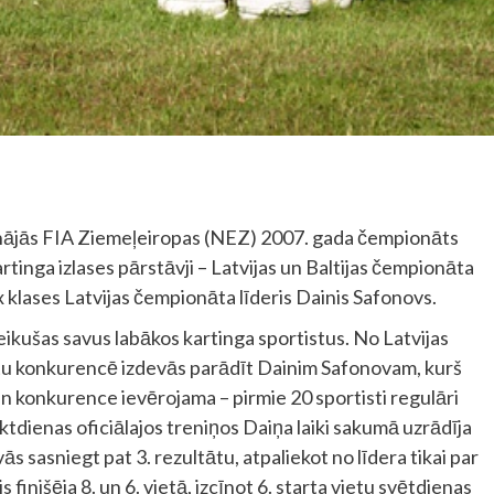
isinājās FIA Ziemeļeiropas (NEZ) 2007. gada čempionāts
artinga izlases pārstāvji – Latvijas un Baltijas čempionāta
 klases Latvijas čempionāta līderis Dainis Safonovs.
ikušas savus labākos kartinga sportistus. No Latvijas
istu konkurencē izdevās parādīt Dainim Safonovam, kurš
un konkurence ievērojama – pirmie 20 sportisti regulāri
ektdienas oficiālajos treniņos Daiņa laiki sakumā uzrādīja
ās sasniegt pat 3. rezultātu, atpaliekot no līdera tikai par
inišēja 8. un 6. vietā, izcīnot 6. starta vietu svētdienas