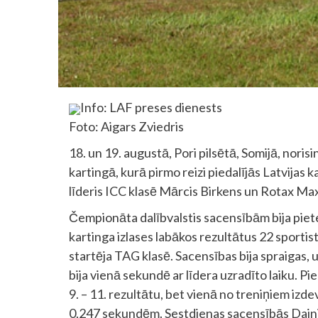
Info: LAF preses dienests
Foto: Aigars Zviedris
18. un 19. augustā, Pori pilsētā, Somijā, nor
kartingā, kurā pirmo reizi piedalījās Latvijas k
līderis ICC klasē Mārcis Birkens un Rotax Max
Čempionāta dalībvalstis sacensībām bija piete
kartinga izlases labākos rezultātus 22 sport
startēja TAG klasē. Sacensības bija spraigas, 
bija vienā sekundē ar līdera uzradīto laiku. Pi
9. – 11. rezultātu, bet vienā no treniņiem izdev
0,247 sekundēm. Sestdienas sacensībās Dainis f