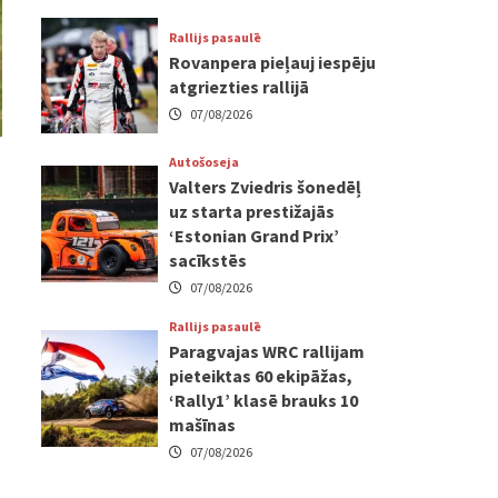
Rallijs pasaulē
Rovanpera pieļauj iespēju
atgriezties rallijā
07/08/2026
Autošoseja
Valters Zviedris šonedēļ
uz starta prestižajās
‘Estonian Grand Prix’
sacīkstēs
07/08/2026
Rallijs pasaulē
Paragvajas WRC rallijam
pieteiktas 60 ekipāžas,
‘Rally1’ klasē brauks 10
mašīnas
07/08/2026