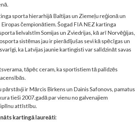
enā.
nga sporta hierarhijā Baltijas un Ziemeļu reģionā un
 un Eiropas čempionātiem. Šogad FIA NEZ kartinga
porta lielvalstīm Somijas un Zviedrijas, kā arī Norvēģijas,
tosporta sistēmas jau ir pierādījušas sevi kā spēcīgas un
 svarīgi, ka Latvijas jaunie kartingisti var salīdzināt savas
tsverama, tāpēc ceram, ka sportistiem tā palīdzēs
sacensībās.
ru pārstāvji ir Mārcis Birkens un Dainis Safonovs, pamatus
 kura tieši 2007.gadā par vienu no galvenajiem
plīnu attīstību.
āts kartingā laureāti: