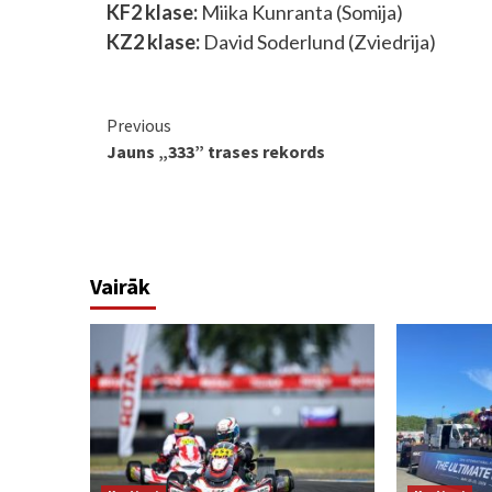
KF2 klase:
Miika Kunranta (Somija)
KZ2 klase:
David Soderlund (Zviedrija)
Continue
Previous
Jauns „333” trases rekords
Reading
Vairāk