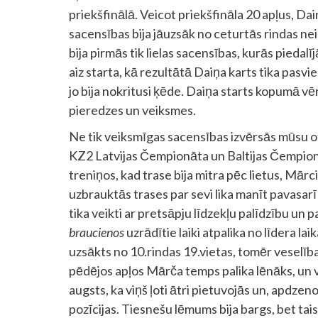
priekšfinālā. Veicot priekšfināla 20 apļus, Dain
sacensības bija jāuzsāk no ceturtās rindas neier
bija pirmās tik lielas sacensības, kurās pieda
aiz starta, kā rezultātā Daiņa karts tika pas
jo bija nokritusi ķēde. Daiņa starts kopumā vē
pieredzes un veiksmes.
Ne tik veiksmīgas sacensības izvērsās mūsu 
KZ2 Latvijas Čempionāta un Baltijas Čempion
treniņos, kad trase bija mitra pēc lietus, Mārc
uzbrauktās trases par sevi lika manīt pavasarī
tika veikti ar pretsāpju līdzekļu palīdzību u
braucienos
uzrādītie laiki atpalika no līdera lai
uzsākts no 10.rindas 19.vietas, tomēr veselīb
pēdējos apļos Mārča temps palika lēnāks, un vi
augsts, ka viņš ļoti ātri pietuvojās un, apdze
pozīcijas. Tiesnešu lēmums bija bargs, bet tai