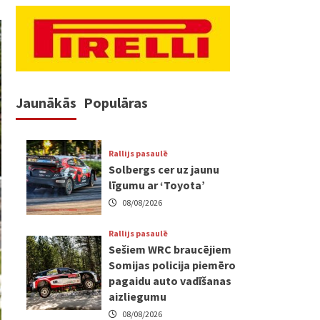
Jaunākās
Populāras
Rallijs pasaulē
Solbergs cer uz jaunu
līgumu ar ‘Toyota’
08/08/2026
Rallijs pasaulē
Sešiem WRC braucējiem
Somijas policija piemēro
pagaidu auto vadīšanas
aizliegumu
08/08/2026