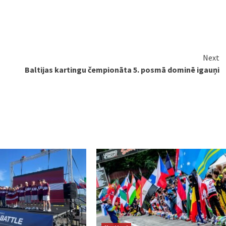
Next
Baltijas kartingu čempionāta 5. posmā dominē igauņi