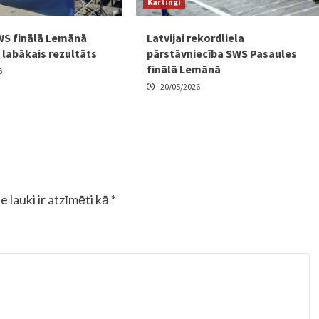
Kartingi
SWS finālā Lemānā
Latvijai rekordliela
 labākais rezultāts
pārstāvniecība SWS Pasaules
finālā Lemānā
6
20/05/2026
e lauki ir atzīmēti kā
*