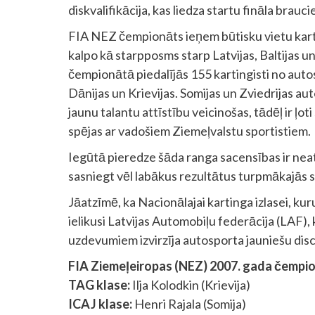
diskvalifikācija, kas liedza startu fināla brauci
FIA NEZ čempionāts ieņem būtisku vietu karti
kalpo kā starpposms starp Latvijas, Baltijas
čempionātā piedalījās 155 kartingisti no autos
Dānijas un Krievijas. Somijas un Zviedrijas au
jaunu talantu attīstību veicinošas, tādēļ ir ļoti
spējas ar vadošiem Ziemeļvalstu sportistiem.
Iegūtā pieredze šāda ranga sacensības ir nea
sasniegt vēl labākus rezultātus turpmākajās 
Jāatzīmē, ka Nacionālajai kartinga izlasei, ku
ielikusi Latvijas Automobiļu federācija (LAF),
uzdevumiem izvirzīja autosporta jauniešu disci
FIA Ziemeļeiropas (NEZ) 2007. gada čempion
TAG klase:
Ilja Kolodkin (Krievija)
ICAJ klase:
Henri Rajala (Somija)