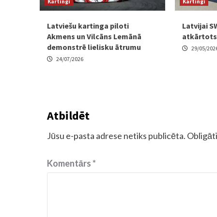
Kartingi
Kartingi
Latviešu kartinga piloti
Latvijai 
Akmens un Vilcāns Lemānā
atkārtots
demonstrē lielisku ātrumu
29/05/202
24/07/2026
Atbildēt
Jūsu e-pasta adrese netiks publicēta.
Obligāti
Komentārs
*