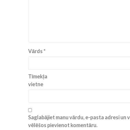
Vārds
*
Tīmekļa
vietne
Saglabājiet manu vārdu, e-pasta adresi un v
vēlēšos pievienot komentāru.