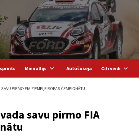
sprints
Minirallijs
Autošoseja
Citi veidi
DA SAVU PIRMO FIA ZIEMEĻEIROPAS ČEMPIONĀTU
izvada savu pirmo FIA
onātu