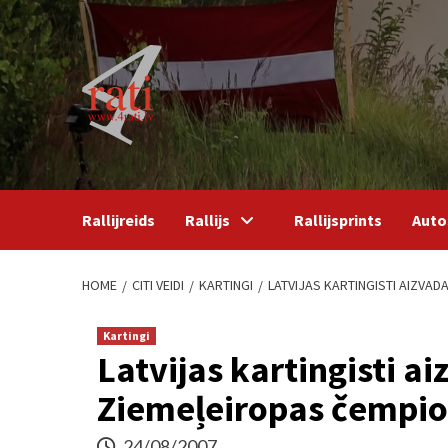
Skip
to
content
Rallijreids
Rallijs
Rallijsprints
Auto
HOME
CITI VEIDI
KARTINGI
LATVIJAS KARTINGISTI AIZVA
Kartingi
Latvijas kartingisti a
Ziemeļeiropas čempi
24/08/2007