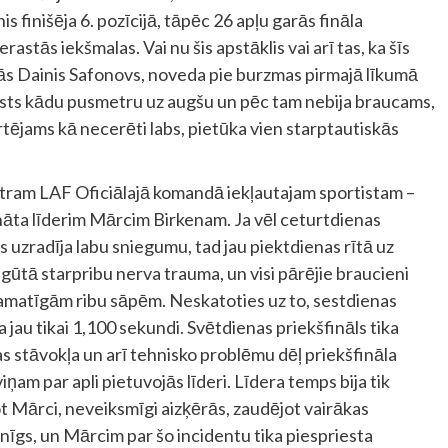
is finišēja 6. pozīcijā, tāpēc 26 apļu garās fināla
astās iekšmalas. Vai nu šis apstāklis vai arī tas, ka šīs
lījās Dainis Safonovs, noveda pie burzmas pirmajā līkumā
viests kādu pusmetru uz augšu un pēc tam nebija braucams,
rtējams kā necerēti labs, pietūka vien starptautiskās
otram LAF Oficiālajā komandā iekļautajam sportistam –
āta līderim Mārcim Birkenam. Ja vēl ceturtdienas
is uzradīja labu sniegumu, tad jau piektdienas rītā uz
 gūtā starpribu nerva trauma, un visi pārējie braucieni
n pamatīgām ribu sāpēm. Neskatoties uz to, sestdienas
ka jau tikai 1,100 sekundi. Svētdienas priekšfināls tika
as stāvokļa un arī tehnisko problēmu dēļ priekšfināla
ņam par apli pietuvojās līderi. Līdera temps bija tik
not Mārci, neveiksmīgi aizķērās, zaudējot vairākas
snīgs, un Mārcim par šo incidentu tika piespriesta