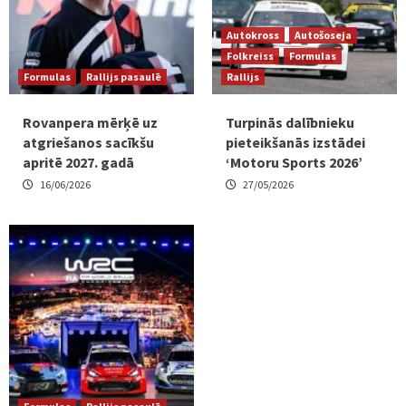
Autokross
Autošoseja
Folkreiss
Formulas
Formulas
Rallijs pasaulē
Rallijs
Rovanpera mērķē uz
Turpinās dalībnieku
atgriešanos sacīkšu
pieteikšanās izstādei
apritē 2027. gadā
‘Motoru Sports 2026’
16/06/2026
27/05/2026