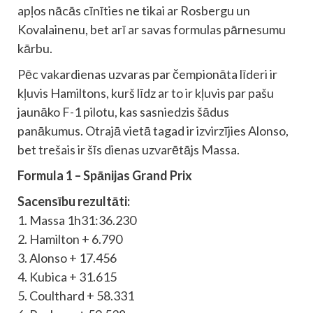
apļos nācās cīnīties ne tikai ar Rosbergu un
Kovalainenu, bet arī ar savas formulas pārnesumu
kārbu.
Pēc vakardienas uzvaras par čempionāta līderi ir
kļuvis Hamiltons, kurš līdz ar to ir kļuvis par pašu
jaunāko F-1 pilotu, kas sasniedzis šādus
panākumus. Otrajā vietā tagad ir izvirzījies Alonso,
bet trešais ir šīs dienas uzvarētājs Massa.
Formula 1 – Spānijas Grand Prix
Sacensību rezultāti:
1. Massa 1h31:36.230
2. Hamilton + 6.790
3. Alonso + 17.456
4. Kubica + 31.615
5. Coulthard + 58.331