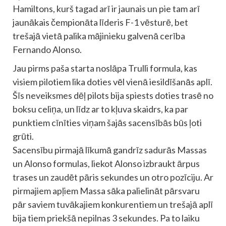
Hamiltons, kurš tagad arī ir jaunais un pie tam arī
jaunākais čempionāta līderis F-1 vēsturē, bet
trešajā vietā palika mājinieku galvenā cerība
Fernando Alonso.
Jau pirms paša starta noslāpa Trulli formula, kas
visiem pilotiem lika doties vēl vienā iesildīšanās aplī.
Šīs neveiksmes dēļ pilots bija spiests doties trasē no
boksu celiņa, un līdz ar to kļuva skaidrs, ka par
punktiem cīnīties viņam šajās sacensībās būs ļoti
grūti.
Sacensību pirmajā līkumā gandrīz sadurās Massas
un Alonso formulas, liekot Alonso izbraukt ārpus
trases un zaudēt pāris sekundes un otro pozīciju. Ar
pirmajiem apļiem Massa sāka palielināt pārsvaru
pār saviem tuvākajiem konkurentiem un trešajā aplī
bija tiem priekšā nepilnas 3 sekundes. Pa to laiku