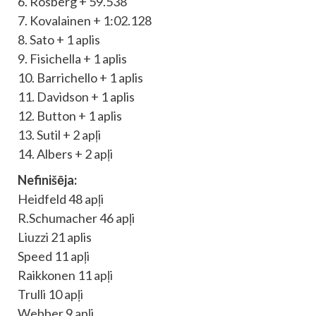
6. Rosberg + 59.538
7. Kovalainen + 1:02.128
8. Sato + 1 aplis
9. Fisichella + 1 aplis
10. Barrichello + 1 aplis
11. Davidson + 1 aplis
12. Button + 1 aplis
13. Sutil + 2 apļi
14. Albers + 2 apļi
Nefinišēja:
Heidfeld 48 apļi
R.Schumacher 46 apļi
Liuzzi 21 aplis
Speed 11 apļi
Raikkonen 11 apļi
Trulli 10 apļi
Webber 9 apļi