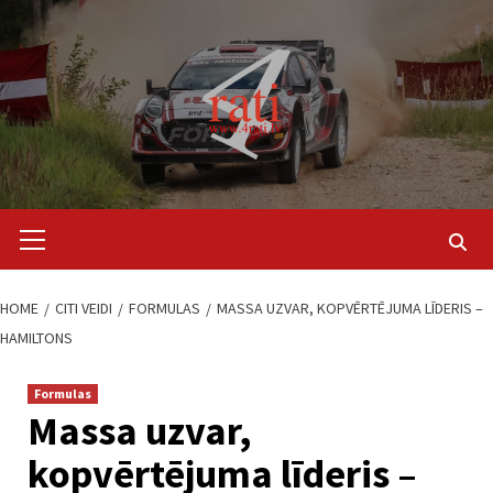
Skip
to
content
Primary
Menu
HOME
CITI VEIDI
FORMULAS
MASSA UZVAR, KOPVĒRTĒJUMA LĪDERIS –
HAMILTONS
Formulas
Massa uzvar,
kopvērtējuma līderis –