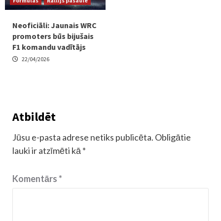
Formulas
Rallijs pasaulē
Neoficiāli: Jaunais WRC
promoters būs bijušais
F1 komandu vadītājs
22/04/2026
Atbildēt
Jūsu e-pasta adrese netiks publicēta.
Obligātie
lauki ir atzīmēti kā
*
Komentārs
*