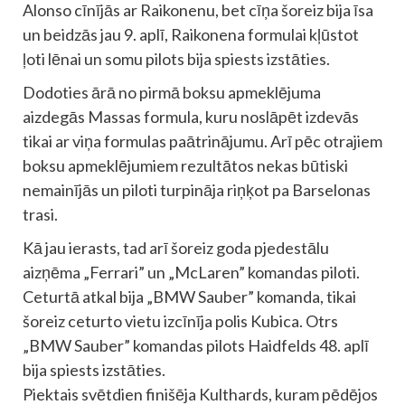
Alonso cīnījās ar Raikonenu, bet cīņa šoreiz bija īsa
un beidzās jau 9. aplī, Raikonena formulai kļūstot
ļoti lēnai un somu pilots bija spiests izstāties.
Dodoties ārā no pirmā boksu apmeklējuma
aizdegās Massas formula, kuru noslāpēt izdevās
tikai ar viņa formulas paātrinājumu. Arī pēc otrajiem
boksu apmeklējumiem rezultātos nekas būtiski
nemainījās un piloti turpināja riņķot pa Barselonas
trasi.
Kā jau ierasts, tad arī šoreiz goda pjedestālu
aizņēma „Ferrari” un „McLaren” komandas piloti.
Ceturtā atkal bija „BMW Sauber” komanda, tikai
šoreiz ceturto vietu izcīnīja polis Kubica. Otrs
„BMW Sauber” komandas pilots Haidfelds 48. aplī
bija spiests izstāties.
Piektais svētdien finišēja Kulthards, kuram pēdējos