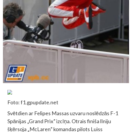
Foto: f1.gpupdate.net
Svētdien ar Felipes Massas uzvaru noslēdzās F-1
Spānijas „Grand Prix” izcīņa. Otrais finiša līniju
šķērsoja „McLaren” komandas pilots Luiss