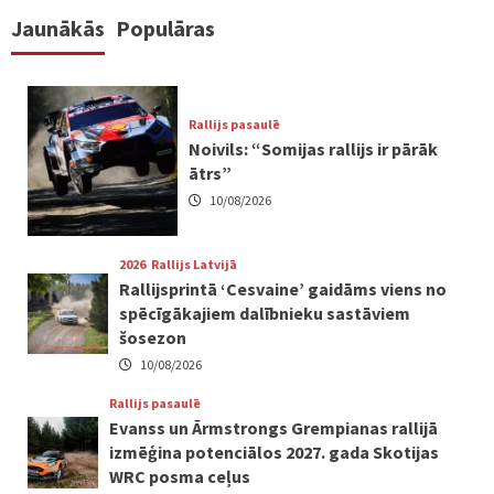
Jaunākās
Populāras
Rallijs pasaulē
Noivils: “Somijas rallijs ir pārāk
ātrs”
10/08/2026
2026
Rallijs Latvijā
Rallijsprintā ‘Cesvaine’ gaidāms viens no
spēcīgākajiem dalībnieku sastāviem
šosezon
10/08/2026
Rallijs pasaulē
Evanss un Ārmstrongs Grempianas rallijā
izmēģina potenciālos 2027. gada Skotijas
WRC posma ceļus