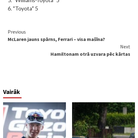
5. “Williams-Toyota” 5
6. “Toyota” 5
Continue
Previous
McLaren jauns spārns, Ferrari – visa mašīna?
Reading
Next
Hamiltonam otrā uzvara pēc kārtas
Vairāk