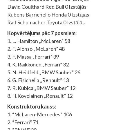
David Coulthard Red Bull 0 Izstājās
Rubens Barrichello Honda 0 Izstājās
Ralf Schumacher Toyota 0 Izstājās
Kopvērtējums pēc 7 posmiem:
1. L. Hamilton „McLaren” 58
2. F. Alonso „McLaren” 48
3. F. Massa „Ferrari” 39
4. K. Räikkönen „Ferrari” 32
5. N. Heidfeld „BMW Sauber” 26
6. G. Fisichella „Renault” 13
7. R. Kubica „BMW Sauber” 12
8. H.Kovolainen „Renault” 12
Konstruktoru kauss:
1. “McLaren-Mercedes” 106
2. “Ferrari” 71
3. “BMW” 39