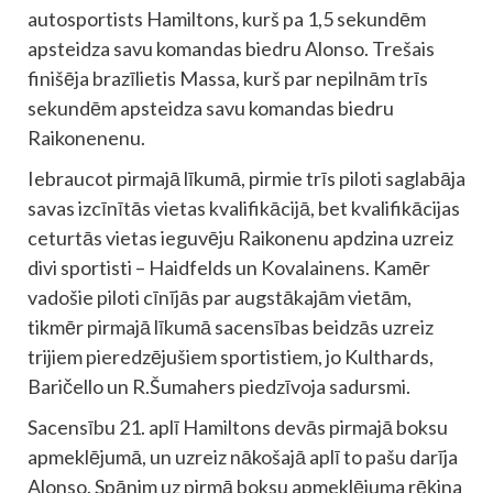
autosportists Hamiltons, kurš pa 1,5 sekundēm
apsteidza savu komandas biedru Alonso. Trešais
finišēja brazīlietis Massa, kurš par nepilnām trīs
sekundēm apsteidza savu komandas biedru
Raikonenenu.
Iebraucot pirmajā līkumā, pirmie trīs piloti saglabāja
savas izcīnītās vietas kvalifikācijā, bet kvalifikācijas
ceturtās vietas ieguvēju Raikonenu apdzina uzreiz
divi sportisti – Haidfelds un Kovalainens. Kamēr
vadošie piloti cīnījās par augstākajām vietām,
tikmēr pirmajā līkumā sacensības beidzās uzreiz
trijiem pieredzējušiem sportistiem, jo Kulthards,
Baričello un R.Šumahers piedzīvoja sadursmi.
Sacensību 21. aplī Hamiltons devās pirmajā boksu
apmeklējumā, un uzreiz nākošajā aplī to pašu darīja
Alonso. Spānim uz pirmā boksu apmeklējuma rēķina