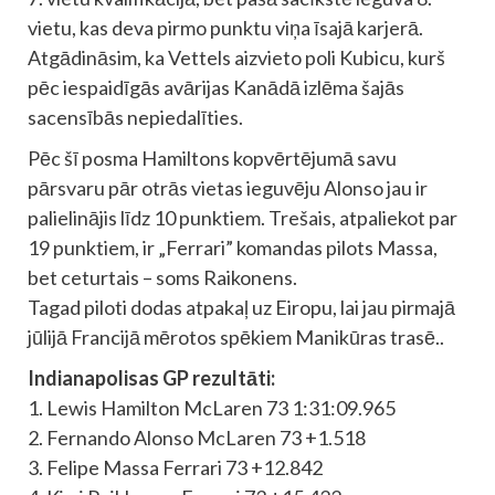
vietu, kas deva pirmo punktu viņa īsajā karjerā.
Atgādināsim, ka Vettels aizvieto poli Kubicu, kurš
pēc iespaidīgās avārijas Kanādā izlēma šajās
sacensībās nepiedalīties.
Pēc šī posma Hamiltons kopvērtējumā savu
pārsvaru pār otrās vietas ieguvēju Alonso jau ir
palielinājis līdz 10 punktiem. Trešais, atpaliekot par
19 punktiem, ir „Ferrari” komandas pilots Massa,
bet ceturtais – soms Raikonens.
Tagad piloti dodas atpakaļ uz Eiropu, lai jau pirmajā
jūlijā Francijā mērotos spēkiem Manikūras trasē..
Indianapolisas GP rezultāti:
1. Lewis Hamilton McLaren 73 1:31:09.965
2. Fernando Alonso McLaren 73 +1.518
3. Felipe Massa Ferrari 73 +12.842