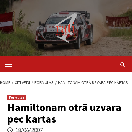
Skip
to
content
Primary
Menu
HOME
CITI VEIDI
FORMULAS
HAMILTONAM OTRĀ UZVARA PĒC KĀRTAS
Formulas
Hamiltonam otrā uzvara
pēc kārtas
18/06/2007