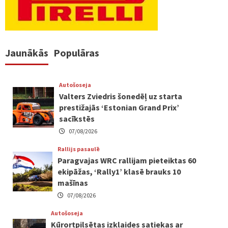
Jaunākās
Populāras
Autošoseja
Valters Zviedris šonedēļ uz starta
prestižajās ‘Estonian Grand Prix’
sacīkstēs
07/08/2026
Rallijs pasaulē
Paragvajas WRC rallijam pieteiktas 60
ekipāžas, ‘Rally1’ klasē brauks 10
mašīnas
07/08/2026
Autošoseja
Kūrortpilsētas izklaides satiekas ar