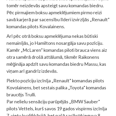
tomēr neizdevās apsteigt savu komandas biedru.
Pēc pirmajiem boksu apmeklējumiem pirmo reizi
savā karjerā par sacensību līderi izvirzījās „Renault”
komandas pilots Kovalainens.
Arī pēc otrā boksu apmeklējuma nekas būtiski
nemainījās, jo Hamiltons nosargāja savu pozīciju.
Kamēr „McLaren” komandas piloti brauca viens aiz
otra samērā drošā attālumā, tikmēr Raikonens
mēģināja apdzīt savu komandas biedru Massu, kas
viņam arī gandrīz izdevās.
Piekto pozīciju izcīnīja „Renault” komandas pilots
Kovolainens, bet sestais palika „Toyota” komandas
braucējs Trulli.
Par nelielu sensāciju parūpējās „BMW Sauber”
pilots Vettels, kurš savos 19 gados vispirms izcīnīja
7. vietu kvalifikācijā, bet pašā sacīkstē ieguva 8.