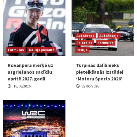
Autokross
Autošoseja
Folkreiss
Formulas
Formulas
Rallijs pasaulē
Rallijs
Rovanpera mērķē uz
Turpinās dalībnieku
atgriešanos sacīkšu
pieteikšanās izstādei
apritē 2027. gadā
‘Motoru Sports 2026’
16/06/2026
27/05/2026