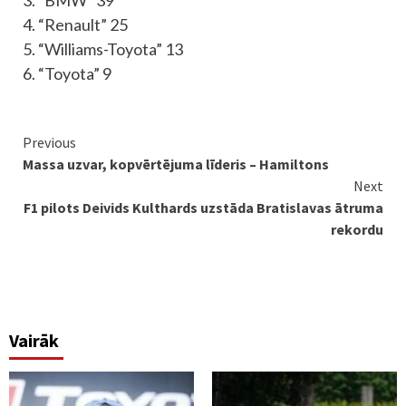
4. “Renault” 25
5. “Williams-Toyota” 13
6. “Toyota” 9
Continue
Previous
Massa uzvar, kopvērtējuma līderis – Hamiltons
Reading
Next
F1 pilots Deivids Kulthards uzstāda Bratislavas ātruma
rekordu
Vairāk