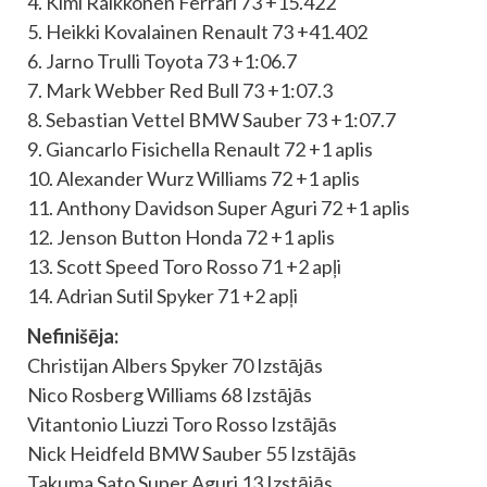
4. Kimi Raikkonen Ferrari 73 +15.422
5. Heikki Kovalainen Renault 73 +41.402
6. Jarno Trulli Toyota 73 +1:06.7
7. Mark Webber Red Bull 73 +1:07.3
8. Sebastian Vettel BMW Sauber 73 +1:07.7
9. Giancarlo Fisichella Renault 72 +1 aplis
10. Alexander Wurz Williams 72 +1 aplis
11. Anthony Davidson Super Aguri 72 +1 aplis
12. Jenson Button Honda 72 +1 aplis
13. Scott Speed Toro Rosso 71 +2 apļi
14. Adrian Sutil Spyker 71 +2 apļi
Nefinišēja:
Christijan Albers Spyker 70 Izstājās
Nico Rosberg Williams 68 Izstājās
Vitantonio Liuzzi Toro Rosso Izstājās
Nick Heidfeld BMW Sauber 55 Izstājās
Takuma Sato Super Aguri 13 Izstājās