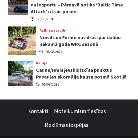
autosportu – Pērnavā notiks ‘Baltic Time
Attack’ otrais posms
06/08/2026
Rallijs pasaulē
Noivils un Furmo nav droši par dalību
nākamā gada WRC sezonā
06/08/2026
Rallijs
Caune/Hmieļevskis izcīna punktus
Pasaules ekorallija kausa posmā Skotijā
06/08/2026
Kontakti
Noteikumi un tiesības
Reklāmas iespējas