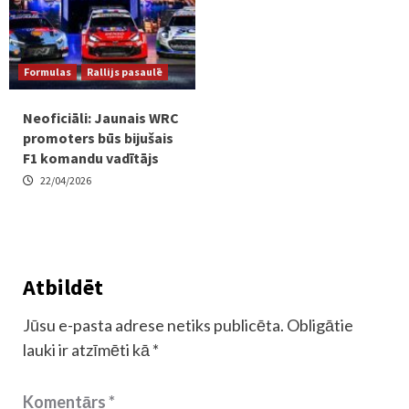
Formulas
Rallijs pasaulē
Neoficiāli: Jaunais WRC
promoters būs bijušais
F1 komandu vadītājs
22/04/2026
Atbildēt
Jūsu e-pasta adrese netiks publicēta.
Obligātie
lauki ir atzīmēti kā
*
Komentārs
*