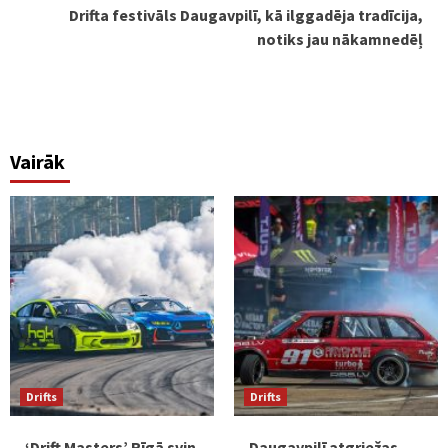
Drifta festivāls Daugavpilī, kā ilggadēja tradīcija,
notiks jau nākamnedēļ
Vairāk
Drifts
Drifts
‘Drift Masters’ Rīgā svin
Daugavpilī atgriežas