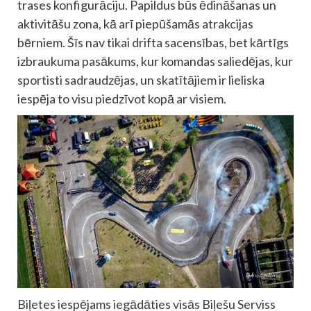
trases konfigurāciju. Papildus būs ēdināšanas un
aktivitāšu zona, kā arī piepūšamās atrakcijas
bērniem. Šīs nav tikai drifta sacensības, bet kārtīgs
izbraukuma pasākums, kur komandas saliedējas, kur
sportisti sadraudzējas, un skatītājiem ir lieliska
iespēja to visu piedzīvot kopā ar visiem.
Biļetes iespējams iegādāties visās Biļešu Serviss