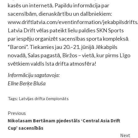
kasēs un internetā. Papildu informācija par
sacensībām, dienaskārtību un dalībniekiem:
www.driftlatvia.com/eventinformation/jekabpilsdrifts/
Latvia Drift vēlas pateikt lielu paldies SKN Sports
par iespēju organizēt sacensības sporta kompleksā
“Baroni”. Tiekamies jau 20.–21. jūnijā Jēkabpils
novadā, Salas pagastā, Biržos – vietā, kur pirms Līgo
svētkiem valdīs īsta drifta atmosfēra!
Informāciju sagatavoja:
Elīne Berķe Bluša
Tags:
Latvijas drifta čempionāts
Continue
Previous
Nikolasam Bertānam pjedestāls ‘Central Asia Drift
Reading
Cup’ sacensībās
Next