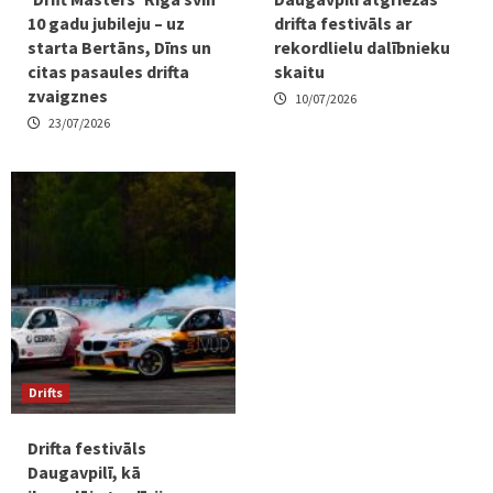
10 gadu jubileju – uz
drifta festivāls ar
starta Bertāns, Dīns un
rekordlielu dalībnieku
citas pasaules drifta
skaitu
zvaigznes
10/07/2026
23/07/2026
Drifts
Drifta festivāls
Daugavpilī, kā