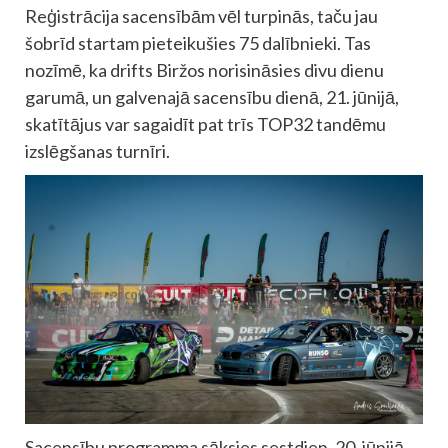
Reģistrācija sacensībām vēl turpinās, taču jau
šobrīd startam pieteikušies 75 dalībnieki. Tas
nozīmē, ka drifts Biržos norisināsies divu dienu
garumā, un galvenajā sacensību dienā, 21. jūnijā,
skatītājus var sagaidīt pat trīs TOP32 tandēmu
izslēgšanas turnīri.
Sacensību programma sāksies sestdien, 20. jūnijā,