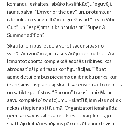
komandu ieskaites, labāko kvalifikāciju ieguvēji,
jaunā balva- “Driver of the day”, un, protams, ar
izbraukuma sacensībām atgriežas arī “Team Vibe
Cup”, un, iespējams, tiks braukts arī “Super 3
Summer edition”.
Skatītājiem būs iespēja vērot sacensības no
vairākām zonām gar trases ārējo perimetru, kā arī
izmantot sporta kompleksā esošās tribīnes, kas
atrodas tieši pie trases konfigurācijas. Tāpat
apmeklētājiem būs pieejams dalībnieku parks, kur
iespējams tuvplānā apskatīt sacensību automobiļus
un satikt sportistus. “Baronu” trase ir unikāla ar
savu kompakto izvietojumu – skatītājiem viss notiek
rokas stiepiena attālumā. Organizatori iesaka līdzi
ņemt arī savus saliekamos krēslus vai pledus, jo
skatītāju kalnā iespējams pārredzēt gandrīz visu