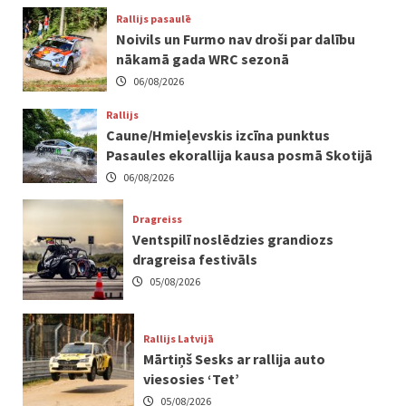
Rallijs pasaulē
Noivils un Furmo nav droši par dalību
nākamā gada WRC sezonā
06/08/2026
Rallijs
Caune/Hmieļevskis izcīna punktus
Pasaules ekorallija kausa posmā Skotijā
06/08/2026
Dragreiss
Ventspilī noslēdzies grandiozs
dragreisa festivāls
05/08/2026
Rallijs Latvijā
Mārtiņš Sesks ar rallija auto
viesosies ‘Tet’
05/08/2026