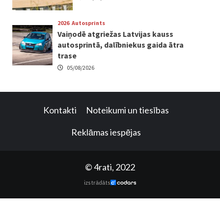
2026
Autosprints
Vaiņodē atgriežas Latvijas kauss
autosprintā, dalībniekus gaida ātra
trase
05/08/2026
Kontakti
Noteikumi un tiesības
Reklāmas iespējas
© 4rati, 2022
izstrādāts