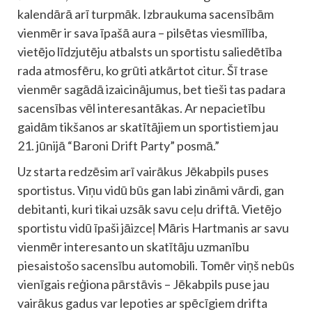
kalendārā arī turpmāk. Izbraukuma sacensībām
vienmēr ir sava īpašā aura – pilsētas viesmīlība,
vietējo līdzjutēju atbalsts un sportistu saliedētība
rada atmosfēru, ko grūti atkārtot citur. Šī trase
vienmēr sagādā izaicinājumus, bet tieši tas padara
sacensības vēl interesantākas. Ar nepacietību
gaidām tikšanos ar skatītājiem un sportistiem jau
21. jūnijā “Baroni Drift Party” posmā.”
Uz starta redzēsim arī vairākus Jēkabpils puses
sportistus. Viņu vidū būs gan labi zināmi vārdi, gan
debitanti, kuri tikai uzsāk savu ceļu driftā. Vietējo
sportistu vidū īpaši jāizceļ Māris Hartmanis ar savu
vienmēr interesanto un skatītāju uzmanību
piesaistošo sacensību automobili. Tomēr viņš nebūs
vienīgais reģiona pārstāvis – Jēkabpils puse jau
vairākus gadus var lepoties ar spēcīgiem drifta