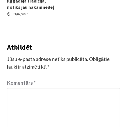
ilggadēja tradīcija,
notiks jau nākamnedēļ
03/07/2026
Atbildēt
Jūsu e-pasta adrese netiks publicēta.
Obligātie
lauki ir atzīmēti kā
*
Komentārs
*