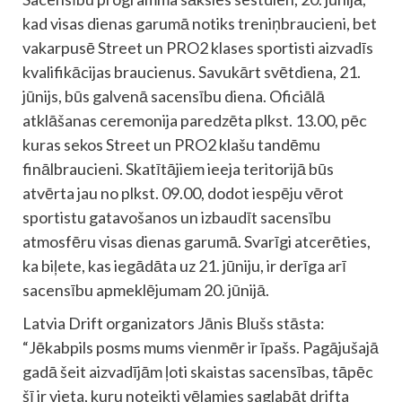
kad visas dienas garumā notiks treniņbraucieni, bet
vakarpusē Street un PRO2 klases sportisti aizvadīs
kvalifikācijas braucienus. Savukārt svētdiena, 21.
jūnijs, būs galvenā sacensību diena. Oficiālā
atklāšanas ceremonija paredzēta plkst. 13.00, pēc
kuras sekos Street un PRO2 klašu tandēmu
finālbraucieni. Skatītājiem ieeja teritorijā būs
atvērta jau no plkst. 09.00, dodot iespēju vērot
sportistu gatavošanos un izbaudīt sacensību
atmosfēru visas dienas garumā. Svarīgi atcerēties,
ka biļete, kas iegādāta uz 21. jūniju, ir derīga arī
sacensību apmeklējumam 20. jūnijā.
Latvia Drift organizators Jānis Blušs stāsta:
“Jēkabpils posms mums vienmēr ir īpašs. Pagājušajā
gadā šeit aizvadījām ļoti skaistas sacensības, tāpēc
šī ir vieta, kuru noteikti vēlamies saglabāt drifta