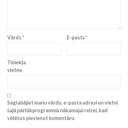
Vārds
*
E-pasts
*
Tīmekļa
vietne
Saglabājiet manu vārdu, e-pasta adresi un vietni
šajā pārlūkprogrammā nākamajai reizei, kad
vēlēšos pievienot komentāru.