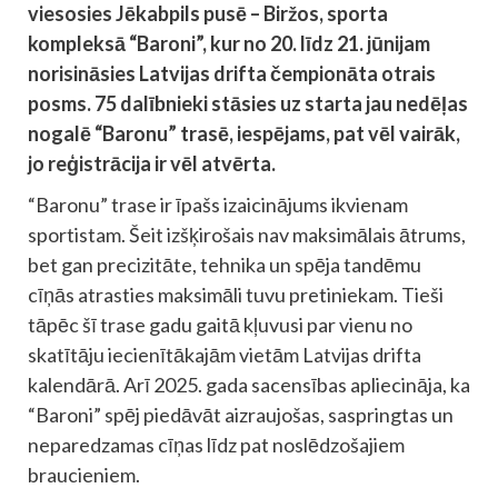
viesosies Jēkabpils pusē – Biržos, sporta
kompleksā “Baroni”, kur no 20. līdz 21. jūnijam
norisināsies Latvijas drifta čempionāta otrais
posms. 75 dalībnieki stāsies uz starta jau nedēļas
nogalē “Baronu” trasē, iespējams, pat vēl vairāk,
jo reģistrācija ir vēl atvērta.
“Baronu” trase ir īpašs izaicinājums ikvienam
sportistam. Šeit izšķirošais nav maksimālais ātrums,
bet gan precizitāte, tehnika un spēja tandēmu
cīņās atrasties maksimāli tuvu pretiniekam. Tieši
tāpēc šī trase gadu gaitā kļuvusi par vienu no
skatītāju iecienītākajām vietām Latvijas drifta
kalendārā. Arī 2025. gada sacensības apliecināja, ka
“Baroni” spēj piedāvāt aizraujošas, saspringtas un
neparedzamas cīņas līdz pat noslēdzošajiem
braucieniem.