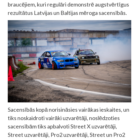
braucējiem, kuri regulāri demonstrē augstvērtīgus
rezultātus Latvijas un Baltijas mēroga sacensībās.
Sacensībās kopā norisināsies vairākas ieskaites, un
tiks noskaidroti vairāki uzvarētāji, noslēdzoties
sacensībām tiks apbalvoti Street X uzvarētāji,
Street uzvarētāji, Pro2 uzvarētāji, Street un Pro2