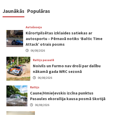
Jaunākās
Populāras
Autošoseja
Kūrortpilsētas izklaides satiekas ar
autosportu – Pērnavā notiks ‘Baltic Time
Attack’ otrais posms
06/08/2026
Rallijs pasaulē
Noivils un Furmo nav droši par dalību
nākamā gada WRC sezonā
06/08/2026
Rallijs
Caune/Hmieļevskis izcīna punktus
Pasaules ekorallija kausa posmā Skotijā
06/08/2026