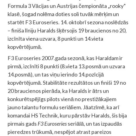
Formula 3 Vācijas un Austrijas čempionāta „rooky”
klasē, šogad nolēma doties soli tuvāk mērķim un
startēt F3 Euroseries. 14. oktobrī sezona noslēdzās
– finiša līniju Haralds šķērsojis 19 braucienos no 20,
izcīnīta viena uzvara, 8 punkti un 14.vieta
kopvērtējumā.
F3 Euroseries 2007.gada sezonā, kas Haraldam ir
pirmā, izcīnīti 8 punkti (8.vieta 13.posmā un uzvara
14.posmā), un tas viņu ierindo 14.pozīcijā
kopvērtējumā. Stabilitāte rezultātos un finiši 19 no
20 braucienos pierāda, ka Haralds ir ātrs un
konkurētspējīgs pilots vienā no prestižākajiem
jauno talantu formulu seriāliem. Jāatzīmē, ka arī
komandai HS Technik, kuru pārstāv Haralds, šis bija
pirmais gads
F3 Euroseries
seriālā, un tas izpaudās
pieredzes trūkumā, nespējot atrast pareizos