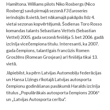
Hamiltona. Williams pilots Niko Rosbergs (Nico
Rosberg) savā pirmajā sezonā
F3 Euroseries
ierindojās 8.vietā, bet nākamajā pakāpās līdz 4.
vietai sezonas kopvērtējumā. Šodienas Toro Rosso
komandas talants Sebastians Vettels (Sebastian
Vettel) 2005. gada sezonā finišēja 5. bet 2006. gadā
izcīnīja vicečempiona titulu. Interesanti, ka 2007.
gada čempions, talantīgais francūzis Romen
Grosžēns (Romean Grosjean) arī finišēja tikai 13.
vietā.
Jāpiebilst, ka pērn Latvijas Automobiļu federācijas
un Hansa Līzings rīkotajā Latvijas autosporta
čempionu godināšanas pasākumā Haralds izcīnīja
titulus „Populārākais autosporta čempions 2006″
un „Latvijas Autosporta cerība”.