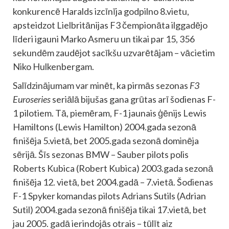
konkurencē Haralds izcīnīja godpilno 8.vietu,
apsteidzot Lielbritānijas F3 čempionāta ilggadējo
līderi igauni Marko Asmeru un tikai par 15, 356
sekundēm zaudējot sacīkšu uzvarētājam – vācietim
Niko Hulkenbergam.
Salīdzinājumam var minēt, ka pirmās sezonas
F3
Euroseries
seriālā bijušas gana grūtas arī šodienas F-
1 pilotiem. Tā, piemēram, F-1 jaunais ģēnijs Lewis
Hamiltons (Lewis Hamilton) 2004.gada sezonā
finišēja 5.vietā, bet 2005.gada sezonā dominēja
sērijā. Šīs sezonas BMW – Sauber pilots polis
Roberts Kubica (Robert Kubica) 2003.gada sezonā
finišēja 12. vietā, bet 2004.gadā – 7.vietā. Šodienas
F-1 Spyker komandas pilots Adrians Sutils (Adrian
Sutil) 2004.gada sezonā finišēja tikai 17.vietā, bet
jau 2005. gadā ierindojās otrais – tūlīt aiz