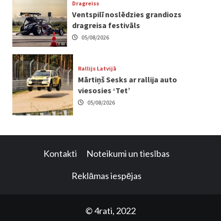
Dragreiss
Ventspilī noslēdzies grandiozs
dragreisa festivāls
05/08/2026
Rallijs Latvijā
Mārtiņš Sesks ar rallija auto
viesosies ‘Tet’
05/08/2026
Kontakti
Noteikumi un tiesības
Reklāmas iespējas
© 4rati, 2022