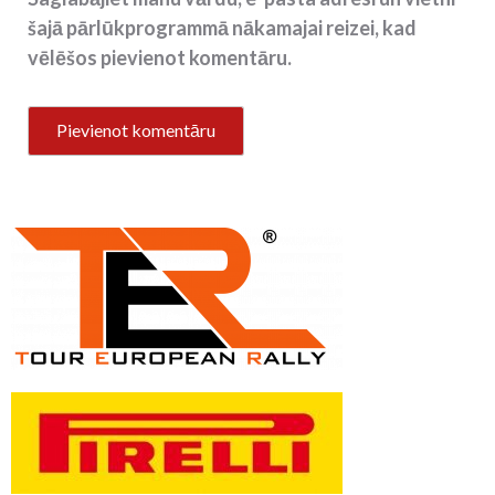
šajā pārlūkprogrammā nākamajai reizei, kad
vēlēšos pievienot komentāru.