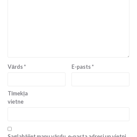
Vārds
*
E-pasts
*
Tīmekļa
vietne
Saglabājiet manu vārdu, e-pasta adresi un vietni