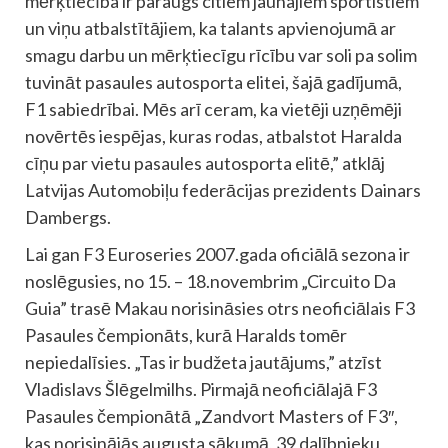
mērķtiecība ir paraugs citiem jaunajiem sportistiem
un viņu atbalstītājiem, ka talants apvienojumā ar
smagu darbu un mērķtiecīgu rīcību var soli pa solim
tuvināt pasaules autosporta elitei, šajā gadījumā,
F1 sabiedrībai. Mēs arī ceram, ka vietēji uzņēmēji
novērtēs iespējas, kuras rodas, atbalstot Haralda
cīņu par vietu pasaules autosporta elitē,” atklāj
Latvijas Automobiļu federācijas prezidents Dainars
Dambergs.
Lai gan F3 Euroseries 2007.gada oficiālā sezona ir
noslēgusies, no 15. – 18.novembrim „Circuito Da
Guia” trasē Makau norisināsies otrs neoficiālais F3
Pasaules čempionāts, kurā Haralds tomēr
nepiedalīsies. „Tas ir budžeta jautājums,” atzīst
Vladislavs Šlēgelmilhs. Pirmajā neoficiālajā F3
Pasaules čempionātā „Zandvort Masters of F3″,
kas norisinājās augusta sākumā, 39 dalībnieku