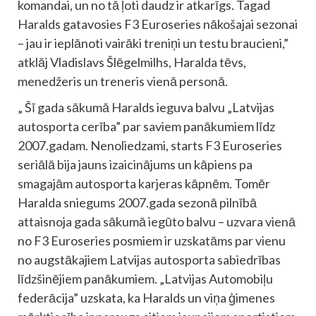
komandai, un no tā ļoti daudz ir atkarīgs. Tagad
Haralds gatavosies F3 Euroseries nākošajai sezonai
– jau ir ieplānoti vairāki treniņi un testu braucieni,”
atklāj Vladislavs Šlēgelmilhs, Haralda tēvs,
menedžeris un treneris vienā personā.
„ Šī gada sākumā Haralds ieguva balvu „Latvijas
autosporta cerība” par saviem panākumiem līdz
2007.gadam. Nenoliedzami, starts F3 Euroseries
seriālā bija jauns izaicinājums un kāpiens pa
smagajām autosporta karjeras kāpnēm. Tomēr
Haralda sniegums 2007.gada sezonā pilnībā
attaisnoja gada sākumā iegūto balvu – uzvara vienā
no F3 Euroseries posmiem ir uzskatāms par vienu
no augstākajiem Latvijas autosporta sabiedrības
līdzšinējiem panākumiem. „Latvijas Automobiļu
federācija” uzskata, ka Haralds un viņa ģimenes