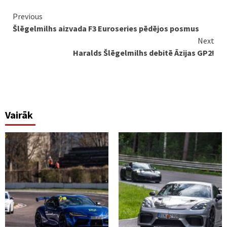
Continue
Previous
Šlēgelmilhs aizvada F3 Euroseries pēdējos posmus
Reading
Next
Haralds Šlēgelmilhs debitē Āzijas GP2!
Vairāk