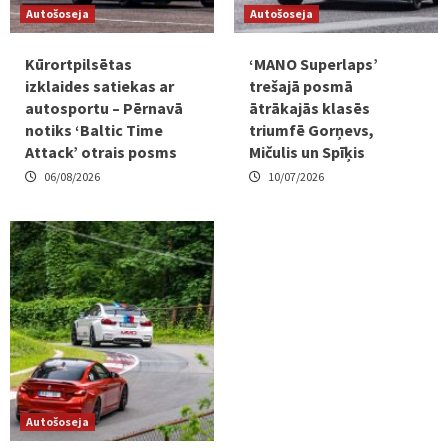
Autošoseja
Autošoseja
Kūrortpilsētas
‘MANO Superlaps’
izklaides satiekas ar
trešajā posmā
autosportu – Pērnavā
ātrākajās klasēs
notiks ‘Baltic Time
triumfē Gorņevs,
Attack’ otrais posms
Mičulis un Spīķis
06/08/2026
10/07/2026
Autošoseja