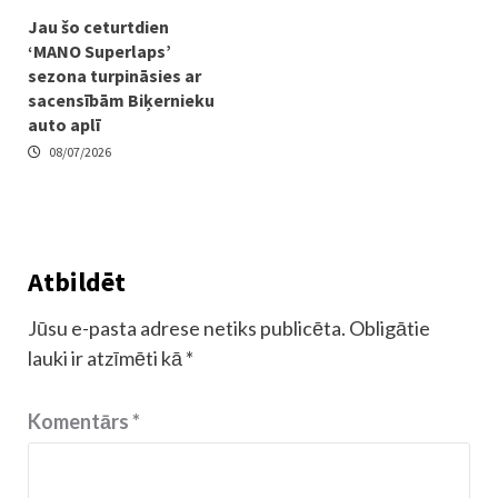
Jau šo ceturtdien
‘MANO Superlaps’
sezona turpināsies ar
sacensībām Biķernieku
auto aplī
08/07/2026
Atbildēt
Jūsu e-pasta adrese netiks publicēta.
Obligātie
lauki ir atzīmēti kā
*
Komentārs
*