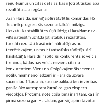
regulējumus un citas detaļas, kas ir ļoti būtiskas laba
rezultāta sasniegšanai.
„Gan Haralda, gan viņa pārstāvētās komandas HS
Technik progress šīs sezonas laikā ir milzīgs.
Uzskatu, ka stabilitātes ziņā līdzīgu Haraldam nav –
viņš patiešām uzrāda ļoti stabilus rezultātus,
turklāt rezultāti trasē minimāli atšķiras no
teorētiskajiem, un tas ir fantastisks rādītājs. Arī
fiziskā ziņā Haralds ir spēcīgs konkurents, jo veicis
treniņus, kādus nav veicis neviens cits no
konkurentiem. Viens no zīmīgākajiem šīs sezonas
notikumiem nenoliedzami ir Haralda uzvara
sacensību 14.posmā, kas nav palikusi bez ievērības
gan lielāko autosporta žurnālos, gan ekspertu
viedokļos. Protams, noteicoša loma ir arī tam, ka šī ir
pirmā sezona gan Haraldam, gan viņa pārstāvētai