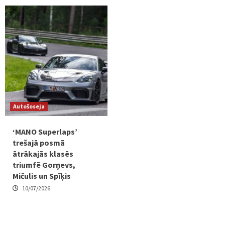
Autošoseja
‘MANO Superlaps’
trešajā posmā
ātrākajās klasēs
triumfē Gorņevs,
Mičulis un Spīķis
10/07/2026