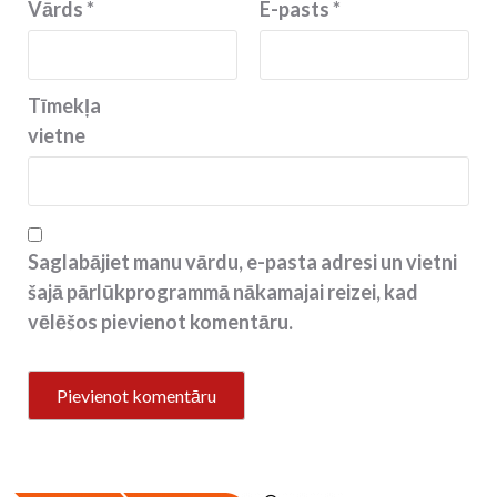
Vārds
*
E-pasts
*
Tīmekļa
vietne
Saglabājiet manu vārdu, e-pasta adresi un vietni
šajā pārlūkprogrammā nākamajai reizei, kad
vēlēšos pievienot komentāru.