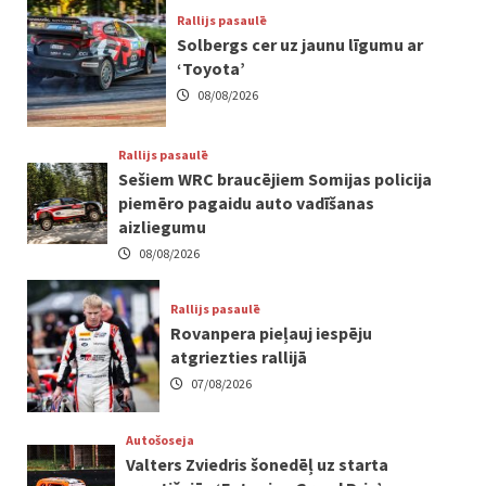
Rallijs pasaulē
Solbergs cer uz jaunu līgumu ar
‘Toyota’
08/08/2026
Rallijs pasaulē
Sešiem WRC braucējiem Somijas policija
piemēro pagaidu auto vadīšanas
aizliegumu
08/08/2026
Rallijs pasaulē
Rovanpera pieļauj iespēju
atgriezties rallijā
07/08/2026
Autošoseja
Valters Zviedris šonedēļ uz starta