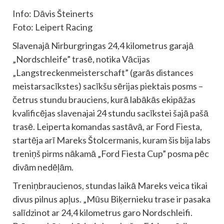
Info: Dāvis Šteinerts
Foto: Leipert Racing
Slavenajā Nirburgringas 24,4 kilometrus garajā
„Nordschleife” trasē, notika Vācijas
„Langstreckenmeisterschaft” (garās distances
meistarsacīkstes) sacīkšu sērijas piektais posms –
četrus stundu brauciens, kurā labākās ekipāžas
kvalificējas slavenajai 24 stundu sacīkstei šajā pašā
trasē. Leiperta komandas sastāvā, ar Ford Fiesta,
startēja arī Mareks Štolcermanis, kuram šis bija labs
treniņš pirms nākamā „Ford Fiesta Cup” posma pēc
divām nedēļām.
Treniņbraucienos, stundas laikā Mareks veica tikai
divus pilnus apļus. „Mūsu Biķernieku trase ir pasaka
salīdzinot ar 24,4 kilometrus garo Nordschleifi.