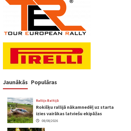
Jaunākās
Populāras
Rallijs Baltijā
Rokišķu rallijā nākamnedēļ uz starta
izies vairākas latviešu ekipāžas
08/08/2026