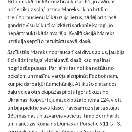
Brīnums kā tur kādreiz braukušas F1, jo avārijas
notiek ik uz soļa,” atzina Mareks. Ik pa brīdim
treniņbraucienu laikā uzlija lietus, tādēļ arī trasē
gandrīz visu laiku tika izkārti sarkanie karogi, jo
nepārtraukti kāds avarēja. Kvalifikācijā Mareks
uzrādīja septīto rezultātu savā klasē.
Sacīkstēs Mareks nobrauca tikai divus apļus, jau bija
ticis līdz trešajai vietai savā klasē, kad mašīnai
nogriezās pusass. Par laimi tas notika netālu no
boksiem un mašīnu varēja aizripināt līdz boksiem,
kur pie darba ķērās mehāniķi. Atlikušo distances
daļu veica otrs ekipāžas pilots Igors Skuzs no
Ukrainas. Kopvērtējumā ekipāža ieņēma 124. vietu
un bija piektie savā klasē. Pavisam uz starta stājās
180 mašīnas un uzvarēja vācietis Timo Bernhards
un francūzis Romains Dumas ar Porsche 911 GT3,
kuri veiksmīgi startē arī Amerikas Sportscar