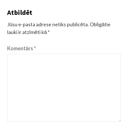
Atbildēt
Jūsu e-pasta adrese netiks publicēta.
Obligātie
lauki ir atzīmēti kā
*
Komentārs
*