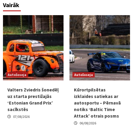
Vairāk
Autošoseja
Autošoseja
Valters Zviedris šonedēļ
Kūrortpilsētas
uz starta prestižajās
izklaides satiekas ar
‘Estonian Grand Prix’
autosportu – Pērnavā
sacīkstēs
notiks ‘Baltic Time
Attack’ otrais posms
07/08/2026
06/08/2026