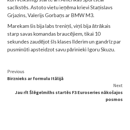
sacīkstēs. Astoto vietu ieņēma krievi Staņislavs
Grjazins, Valerijs Gorbaņs ar BMW M3.
Marekam šis bija labs treniņš, viņš bija ātrākais
starp savas komandas braucējiem, tikai 10
sekundes zaudējot šīs klases līderim un gandrīz par
pusminūti apsteidzot savu pārinieki Igoru Skuzu.
Continue
Previous
Birznieks ar formulu Itālijā
Reading
Next
Jau rīt Šlēgelmilhs startēs F3 Euroseries nākošajos
posmos