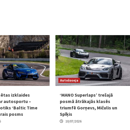
Autošoseja
sētas izklaides
‘MANO Superlaps’ trešajā
ar autosportu –
posmā ātrākajās klasēs
otiks ‘Baltic Time
triumfē Gorņevs, Mičulis un
trais posms
Spīķis
6
10/07/2026