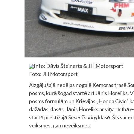
Info: Dāvis Šteinerts & JH Motorsport
Foto: JH Motorsport
Aizgājušajā nedēļas nogalē Kemoras trasē Som
posms, kurā šogad startē arī Jānis Horeliks.
posms formulām un Krievijas „Honda Civic” kau
dažādās klasēs. Jānis Horeliks ar viņa rīcībā 
startē prestižajā
Super Touring
klasē. Šīs sace
veiksmes, gan neveiksmes.