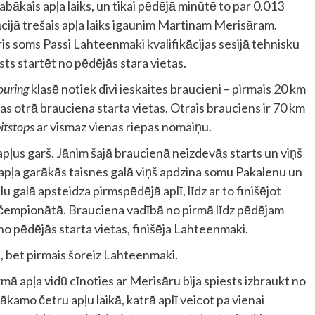
a labākais apļa laiks, un tikai pēdējā minūtē to par 0.013
cijā trešais apļa laiks igaunim Martinam Merisāram.
s soms Passi Lahteenmaki kvalifikācijas sesijā tehnisku
sts startēt no pēdējās stara vietas.
ouring
klasē notiek divi ieskaites braucieni – pirmais 20 km
tas otrā brauciena starta vietas. Otrais brauciens ir 70 km
itstops
ar vismaz vienas riepas nomaiņu.
apļus garš. Jānim šajā braucienā neizdevās starts un viņš
ā apļa garākās taisnes galā viņš apdzina somu Pakalenu un
u galā apsteidza pirmspēdējā aplī, līdz ar to finišējot
s čempionātā. Brauciena vadībā no pirmā līdz pēdējam
 no pēdējās starta vietas, finišēja Lahteenmaki.
a, bet pirmais šoreiz Lahteenmaki.
rmā apļa vidū cīnoties ar Merisāru bija spiests izbraukt no
Nākamo četru apļu laikā, katrā aplī veicot pa vienai