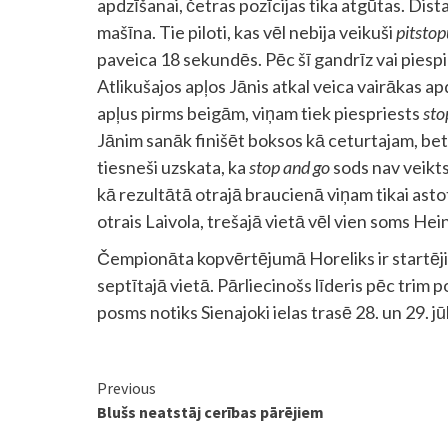
apdzīšanai, četras pozīcijas tika atgūtas. Dis
mašīna. Tie piloti, kas vēl nebija veikuši
pitstop
paveica 18 sekundēs. Pēc šī gandrīz vai piesp
Atlikušajos apļos Jānis atkal veica vairākas ap
apļus pirms beigām, viņam tiek piespriests
sto
Jānim sanāk finišēt boksos kā ceturtajam, bet 
tiesneši uzskata, ka
stop and go
sods nav veikts
kā rezultātā otrajā braucienā viņam tikai ast
otrais Laivola, trešajā vietā vēl vien soms He
Čempionāta kopvērtējumā Horeliks ir startēj
septītajā vietā. Pārliecinošs līderis pēc tr
posms notiks Sienajoki ielas trasē 28. un 29. jūl
Continue
Previous
Blušs neatstāj cerības pārējiem
Reading