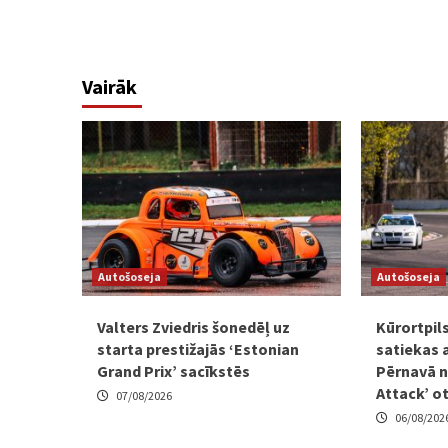
Vairāk
Autošoseja
Autošoseja
Valters Zviedris šonedēļ uz
Kūrortpil
starta prestižajās ‘Estonian
satiekas 
Grand Prix’ sacīkstēs
Pērnavā n
Attack’ o
07/08/2026
06/08/202