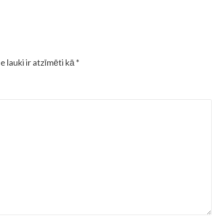
e lauki ir atzīmēti kā
*