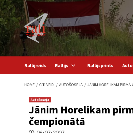
Skip
to
content
Rallijreids
Rallijs
Rallijsprints
Auto
HOME
CITI VEIDI
AUTOŠOSEJA
JĀNIM HORELIKAM PIRMĀ
Autošoseja
Jānim Horelikam pirm
čempionātā
06/07/2007