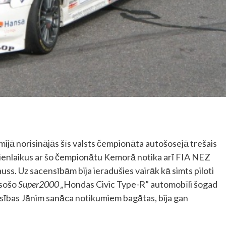
ijā norisinājās šīs valsts čempionāta autošosejā trešais
 Vienlaikus ar šo čempionātu Kemorā notika arī FIA NEZ
ss. Uz sacensībām bija ieradušies vairāk kā simts piloti
esošo
Super2000 „
Hondas Civic Type-R” automobīli šogad
nsības Jānim sanāca notikumiem bagātas, bija gan