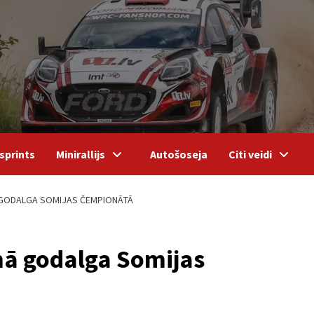
sprints
Minirallijs
Autošoseja
Citi veidi
 GODALGA SOMIJAS ČEMPIONĀTĀ
ā godalga Somijas