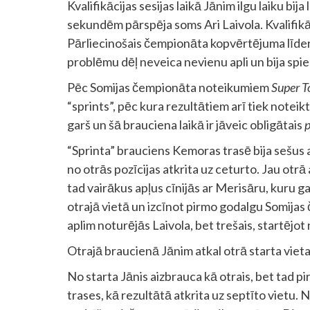
Kvalifikācijas sesijas laikā Jānim ilgu laiku bij
sekundēm pārspēja soms Ari Laivola. Kvalifikā
Pārliecinošais čempionāta kopvērtējuma līderi
problēmu dēļ neveica nevienu apli un bija spie
Pēc Somijas čempionāta noteikumiem
Super T
“sprints”, pēc kura rezultātiem arī tiek noteik
garš un šā brauciena laikā ir jāveic obligātais
p
“Sprinta” brauciens Kemoras trasē bija sešus 
no otrās pozīcijas atkrita uz ceturto. Jau otr
tad vairākus apļus cīnijās ar Merisāru, kuru gal
otrajā vietā un izcīnot pirmo godalgu Somija
aplim noturējās Laivola, bet trešais, startējot
Otrajā braucienā Jānim atkal otrā starta viet
No starta Jānis aizbrauca kā otrais, bet tad pi
trases, kā rezultātā atkrita uz septīto vietu. 