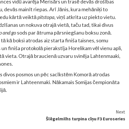
tances vidū avarēja Merisārs un trasē devās drošības
u
, devās mainīt riepas. Arī Jānis, kura mehāniķi to
iedu kārtā veiktā
pitstopa,
viņš atkrita uz piekto vietu.
dzīšanas un nokuva otrajā vietā, taču tad, tikai divus
p and go
sods par ātruma pārsniegšanu boksu zonā.
tā kā boksi atrodas aiz starta finiša taisnes, somu
 un finiša protokolā pierakstīja Horelikam vēl vienu apli,
otā vieta. Otrajā braucienā uzvaru svinēja Lahtenmaaki,
inones.
is divos posmos un pēc sacīkstēm Komorā atrodas
im posmiem ir Lahteenmaki. Nākamais Somijas čempionāta
ijā.
Next
Šlēgelmilhs turpina cīņu F3 Euroseries