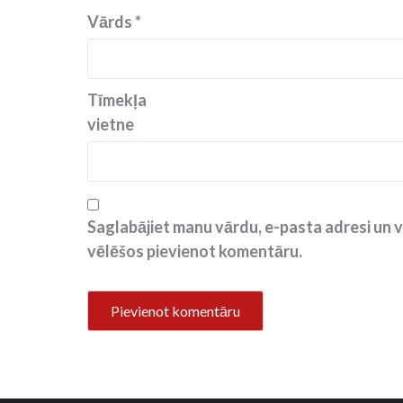
Vārds
*
Tīmekļa
vietne
Saglabājiet manu vārdu, e-pasta adresi un v
vēlēšos pievienot komentāru.