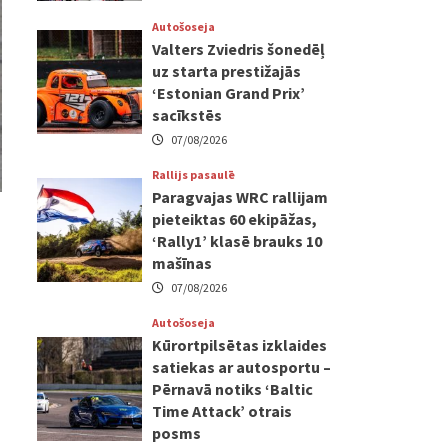
Autošoseja
Valters Zviedris šonedēļ
uz starta prestižajās
‘Estonian Grand Prix’
sacīkstēs
07/08/2026
Rallijs pasaulē
Paragvajas WRC rallijam
pieteiktas 60 ekipāžas,
‘Rally1’ klasē brauks 10
mašīnas
07/08/2026
Autošoseja
Kūrortpilsētas izklaides
satiekas ar autosportu –
Pērnavā notiks ‘Baltic
Time Attack’ otrais
posms