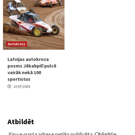
Autokross
Latvijas autokrosa
posms Jēkabpilī pulcē
vairāk nekā 100
sportistus
13/07/2026
Atbildēt
Jūsu e-pasta adrese netiks publicēta.
Obligātie