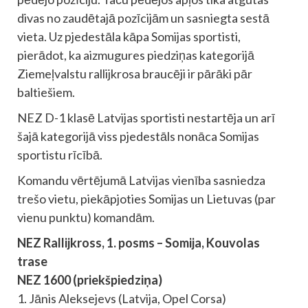
divas no zaudētajā pozīcijām un sasniegta sestā
vieta. Uz pjedestāla kāpa Somijas sportisti,
pierādot, ka aizmugures piedziņas kategorijā
Ziemeļvalstu rallijkrosa braucēji ir pārāki pār
baltiešiem.
NEZ D-1 klasē Latvijas sportisti nestartēja un arī
šajā kategorijā viss pjedestāls nonāca Somijas
sportistu rīcībā.
Komandu vērtējumā Latvijas vienība sasniedza
trešo vietu, piekāpjoties Somijas un Lietuvas (par
vienu punktu) komandām.
NEZ Rallijkross, 1. posms – Somija, Kouvolas
trase
NEZ 1600 (priekšpiedziņa)
1. Jānis Aleksejevs (Latvija, Opel Corsa)