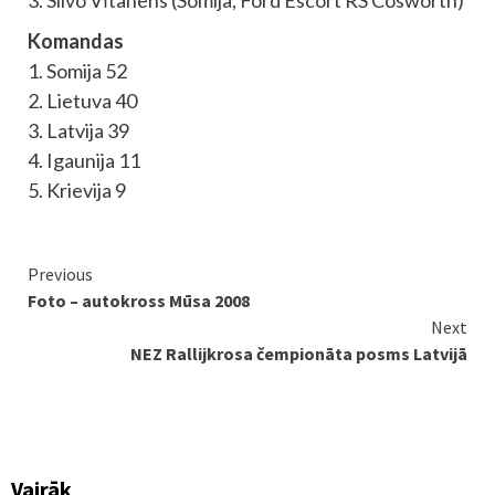
Komandas
1. Somija 52
2. Lietuva 40
3. Latvija 39
4. Igaunija 11
5. Krievija 9
Continue
Previous
Foto – autokross Mūsa 2008
Reading
Next
NEZ Rallijkrosa čempionāta posms Latvijā
Vairāk