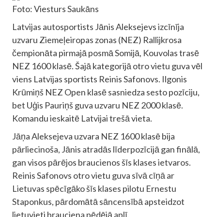
Foto: Viesturs Saukāns
Latvijas autosportists Jānis Aleksejevs izcīnīja
uzvaru Ziemeļeiropas zonas (NEZ) Rallijkrosa
čempionāta pirmajā posmā Somijā, Kouvolas trasē
NEZ 1600 klasē. Šajā kategorijā otro vietu guva vēl
viens Latvijas sportists Reinis Safonovs. Ilgonis
Krūmiņš NEZ Open klasē sasniedza sesto pozīciju,
bet Uģis Pauriņš guva uzvaru NEZ 2000 klasē.
Komandu ieskaitē Latvijai trešā vieta.
Jāņa Aleksejeva uzvara NEZ 1600 klasē bija
pārliecinoša, Jānis atradās līderpozīcijā gan finālā,
gan visos pārējos braucienos šīs klases ietvaros.
Reinis Safonovs otro vietu guva sīvā cīņā ar
Lietuvas spēcīgāko šīs klases pilotu Ernestu
Staponkus, pārdomātā sāncensībā apsteidzot
lietuvieti brauciena pēdējā aplī.