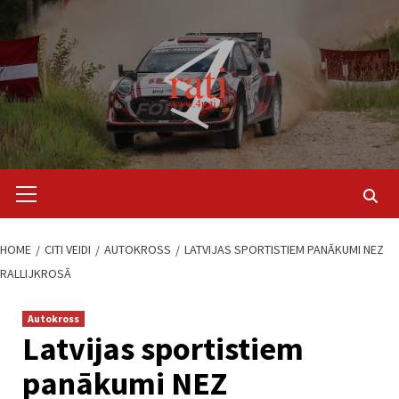
Skip
to
content
Primary
Menu
HOME
CITI VEIDI
AUTOKROSS
LATVIJAS SPORTISTIEM PANĀKUMI NEZ
RALLIJKROSĀ
Autokross
Latvijas sportistiem
panākumi NEZ