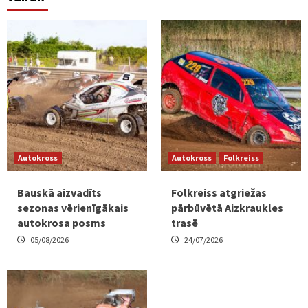
Autokross
Autokross
Folkreiss
Bauskā aizvadīts
Folkreiss atgriežas
sezonas vērienīgākais
pārbūvētā Aizkraukles
autokrosa posms
trasē
05/08/2026
24/07/2026