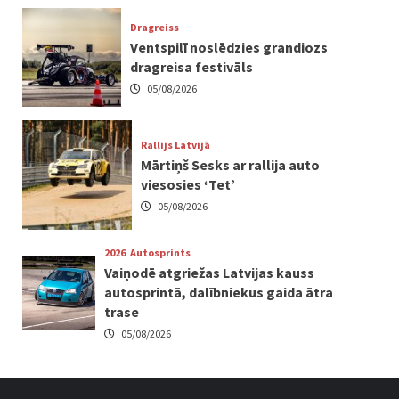
Dragreiss
Ventspilī noslēdzies grandiozs
dragreisa festivāls
05/08/2026
Rallijs Latvijā
Mārtiņš Sesks ar rallija auto
viesosies ‘Tet’
05/08/2026
2026
Autosprints
Vaiņodē atgriežas Latvijas kauss
autosprintā, dalībniekus gaida ātra
trase
05/08/2026