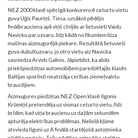
NEZ 2000 klasē spēcīgā konkurencē ceturto vietu
guva Uģis Pauriņš. Tiesa, uzsākot pēdējo
finālbrauciena apli viņš cīnījās ar lietuvieti Vaidu
Navicku par uzvaru, līdz kādā no līkumiem lūza
mašīnas aizmugurējā piekare. Rezultātā lietuvieši
guva dubultuzvaru, jo otro vietu aiz Navicka
sasniedza Arvids Galinis. Jāpiebilst, ka abās
priekšpiedziņas automobiļiem paredzētajās klasēs
Baltijas sportisti neatstāja cerības ziemeļvalstu
braucējiem.
Aizmugures piedziņas NEZ Open klasē Ilgonis
Krūmiņš pretendēja uz vismaz ceturto vietu, līdz
brīdim, kad viņa braucienu uz dažām sekundēm
apturēja elektrības problēmas. Nelielā kļūme
atsvieda Ilgoni uz A finālā startējošā astoņnieka
pēdējo pozīciju. Taču pēdējos apļos tika atgūtas