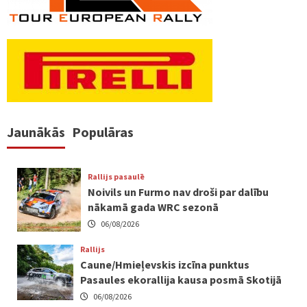
Jaunākās
Populāras
Rallijs pasaulē
Noivils un Furmo nav droši par dalību
nākamā gada WRC sezonā
06/08/2026
Rallijs
Caune/Hmieļevskis izcīna punktus
Pasaules ekorallija kausa posmā Skotijā
06/08/2026