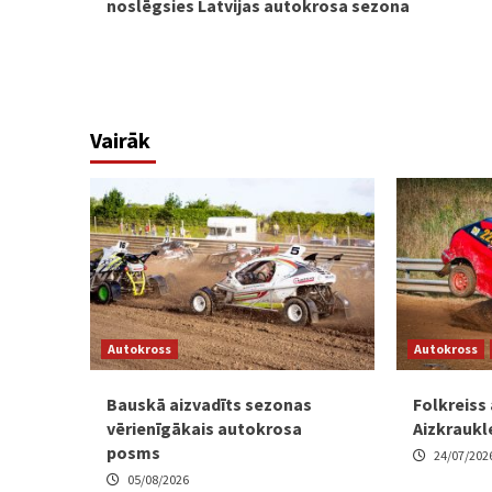
noslēgsies Latvijas autokrosa sezona
Vairāk
Autokross
Autokross
Bauskā aizvadīts sezonas
Folkreiss
vērienīgākais autokrosa
Aizkraukl
posms
24/07/202
05/08/2026