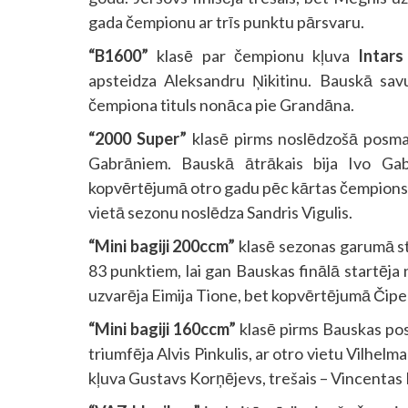
gada čempionu ar trīs punktu pārsvaru.
“B1600”
klasē par čempionu kļuva
Intar
apsteidza Aleksandru Ņikitinu. Bauskā sav
čempiona tituls nonāca pie Grandāna.
“2000 Super”
klasē pirms noslēdzošā posma 
Gabrāniem. Bauskā ātrākais bija Ivo Gab
kopvērtējumā otro gadu pēc kārtas čempions 
vietā sezonu noslēdza Sandris Vigulis.
“Mini bagiji 200ccm”
klasē sezonas garumā st
83 punktiem, lai gan Bauskas finālā startēja
uzvarēja Eimija Tione, bet kopvērtējumā Čipen
“Mini bagiji 160ccm”
klasē pirms Bauskas pos
triumfēja Alvis Pinkulis, ar otro vietu Vilhel
kļuva Gustavs Korņējevs, trešais – Vincentas 