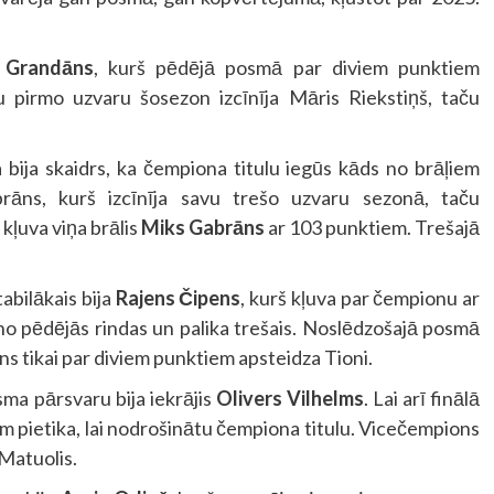
s Grandāns
, kurš pēdējā posmā par diviem punktiem
u pirmo uzvaru šosezon izcīnīja Māris Riekstiņš, taču
bija skaidrs, ka čempiona titulu iegūs kāds no brāļiem
rāns, kurš izcīnīja savu trešo uzvaru sezonā, taču
kļuva viņa brālis
Miks Gabrāns
ar 103 punktiem. Trešajā
abilākais bija
Rajens Čipens
, kurš kļuva par čempionu ar
 no pēdējās rindas un palika trešais. Noslēdzošajā posmā
s tikai par diviem punktiem apsteidza Tioni.
ma pārsvaru bija iekrājis
Olivers Vilhelms
. Lai arī finālā
mam pietika, lai nodrošinātu čempiona titulu. Vicečempions
Matuolis.