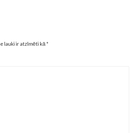
e lauki ir atzīmēti kā
*