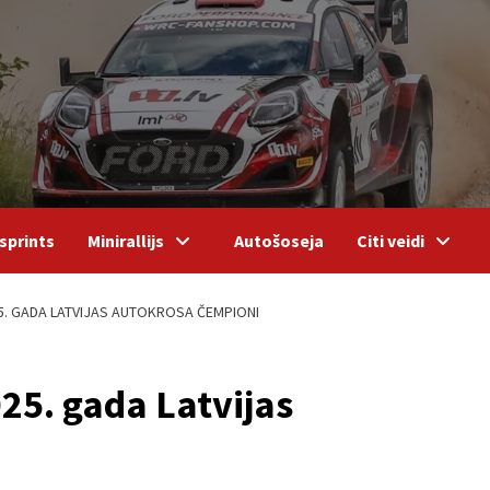
sprints
Minirallijs
Autošoseja
Citi veidi
5. GADA LATVIJAS AUTOKROSA ČEMPIONI
25. gada Latvijas