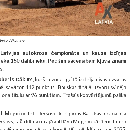
Foto: AXLatvia
Latvijas autokrosa čempionāta un kausa izcīņas
nekā 150 dalībnieku. Pēc šīm sacensībām kļuva zināmi
s.
oberts Čākurs
, kurš sezonas gaitā izcīnīja divas uzvaras
mā savācot 112 punktus. Bauskas finālā uzvaru svinēja
piona titulu ar 96 punktiem. Trešais kopvērtējumā palika
di Megni
un Intu Jeršovu, kuri pirms Bauskas posma bija
Jeršovs, taču kļūda otrajā aplī ļāva Megnim pārņemt līdera
uzvarēja gan posmā, gan kopvērtējumā, kļūstot par 2025.