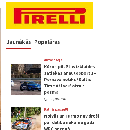
Jaunākās
Populāras
Autošoseja
Kūrortpilsētas izklaides
satiekas ar autosportu –
Pērnavā notiks ‘Baltic
Time Attack’ otrais
posms
06/08/2026
Rallijs pasaulē
Noivils un Furmo nav droši
par dalību nākamā gada
WRC sezonā