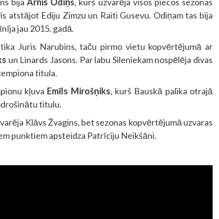
ns bija
Arnis Odiņš
, kurš uzvarēja visos piecos sezonas
vis atstājot Ediju Zimzu un Raiti Gusevu. Odiņam tas bija
īnīja jau 2015. gadā.
tika Juris Narubins, taču pirmo vietu kopvērtējumā ar
ks
un Linards Jasons. Par labu Sileniekam nospēlēja divas
čempiona titula.
pionu kļuva
Emīls Mirošņiks
, kurš Bauskā palika otrajā
odrošinātu titulu.
varēja Klāvs Žvagins, bet sezonas kopvērtējumā uzvaras
viem punktiem apsteidza Patrīciju Neikšāni.