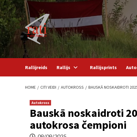
Skip
to
content
Rallijreids
Rallijs
Rallijsprints
Auto
HOME
CITI VEIDI
AUTOKROSS
BAUSKĀ NOSKAIDROTI 202
Autokross
Bauskā noskaidroti 20
autokrosa čempioni
09/09/2025