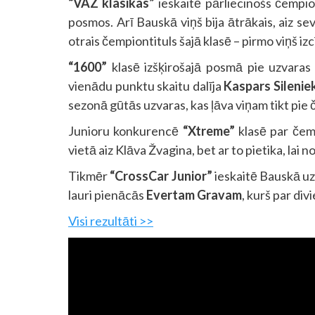
“VAZ klasikas”
ieskaitē pārliecinošs čempio
posmos. Arī Bauskā viņš bija ātrākais, aiz se
otrais čempiontituls šajā klasē – pirmo viņš izc
“1600”
klasē izšķirošajā posmā pie uzvaras 
vienādu punktu skaitu dalīja
Kaspars Silenie
sezonā gūtās uzvaras, kas ļāva viņam tikt pie 
Junioru konkurencē
“Xtreme”
klasē par čem
vietā aiz Klāva Žvagina, bet ar to pietika, lai n
Tikmēr
“CrossCar Junior”
ieskaitē Bauskā uz
lauri pienācās
Evertam Gravam
, kurš par di
Visi rezultāti >>