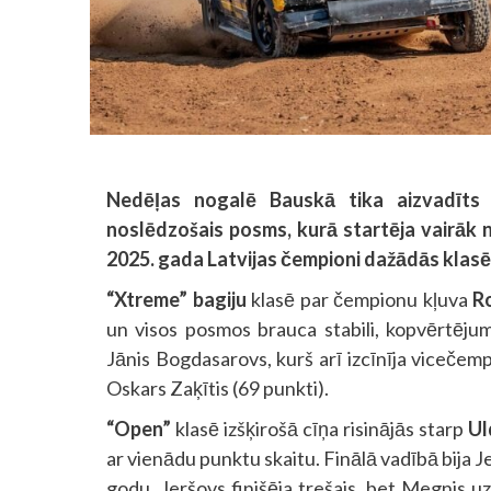
Nedēļas nogalē Bauskā tika aizvadīts 
noslēdzošais posms, kurā startēja vairāk 
2025. gada Latvijas čempioni dažādās klasē
“Xtreme” bagiju
klasē par čempionu kļuva
R
un visos posmos brauca stabili, kopvērtēju
Jānis Bogdasarovs, kurš arī izcīnīja vicečem
Oskars Zaķītis (69 punkti).
“Open”
klasē izšķirošā cīņa risinājās starp
Ul
ar vienādu punktu skaitu. Finālā vadībā bija 
godu. Jeršovs finišēja trešais, bet Megnis 