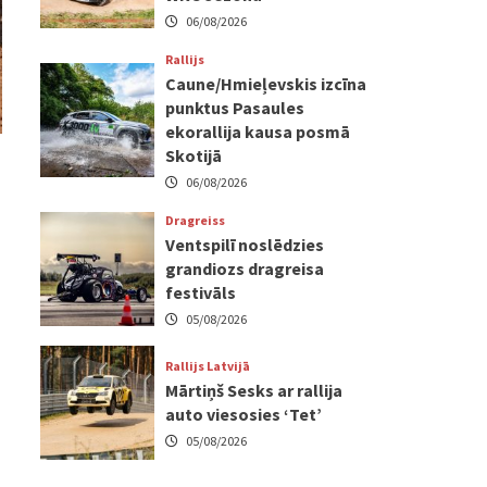
06/08/2026
Rallijs
Caune/Hmieļevskis izcīna
punktus Pasaules
ekorallija kausa posmā
Skotijā
06/08/2026
Dragreiss
Ventspilī noslēdzies
grandiozs dragreisa
festivāls
05/08/2026
Rallijs Latvijā
Mārtiņš Sesks ar rallija
auto viesosies ‘Tet’
05/08/2026