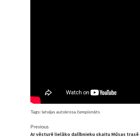
Tags:
latvijas autokrosa čempionāts
Continue
Previous
Ar vēsturē lielāko dalībnieku skaitu Mūsas trasē
Reading