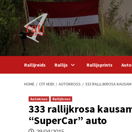
Skip
to
content
Rallijreids
Rallijs
Rallijsprints
Auto
HOME
CITI VEIDI
AUTOKROSS
333 RALLIJKROSA KAUSAM 
Autokross
Rallijkross
333 rallijkrosa kausa
“SuperCar” auto
29/04/2015