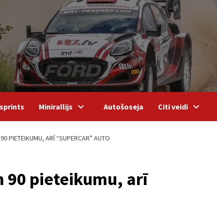
sprints
Minirallijs
Autošoseja
Citi veidi
90 PIETEIKUMU, ARĪ “SUPERCAR” AUTO
m 90 pieteikumu, arī