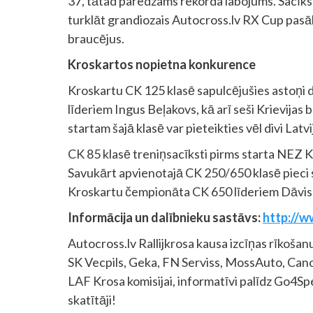
37, tātad paredzams rekorda labojums. Sacīkstei
turklāt grandiozais Autocross.lv RX Cup pasā
braucējus.
Kroskartos nopietna konkurence
Kroskartu CK 125 klasē sapulcējušies astoņi 
līderiem Ingus Beļakovs, kā arī seši Krievijas 
startam šajā klasē var pieteikties vēl divi Latvi
CK 85 klasē treniņsacīksti pirms starta NEZ K
Savukārt apvienotajā CK 250/650 klasē pieci sp
Kroskartu čempionāta CK 650 līderiem Dāvis 
Informācija un dalībnieku sastāvs:
http://w
Autocross.lv Rallijkrosa kausa izcīņas rīkošan
SK Vecpils, Geka, FN Serviss, MossAuto, Can
LAF Krosa komisijai, informatīvi palīdz Go4Sp
skatītāji!