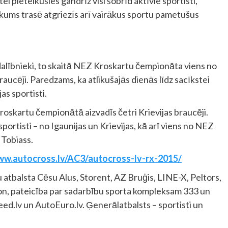
 pieteikušies gandrīz visi šobrīd aktīvie sportisti,
kums trasē atgriezīs arī vairākus sportu pametušus
dalībnieki, to skaitā NEZ Kroskartu čempionāta viens no
braucēji. Paredzams, ka atlikušajās dienās līdz sacīkstei
jas sportisti.
roskartu čempionātā aizvadīs četri Krievijas braucēji.
ortisti – no Igaunijas un Krievijas, kā arī viens no NEZ
Tobiass.
ww.autocross.lv/AC3/autocross-lv-rx-2015/
u atbalsta Cēsu Alus, Storent, AZ Bruģis, LINE-X, Peltors,
on, pateicība par sadarbību sporta kompleksam 333 un
eed.lv un AutoEuro.lv. Ģenerālatbalsts – sportisti un