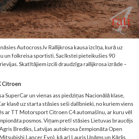
nāsies Autocross.lv Rallijkrosa kausa izcīņa, kurā uz
tu un folkreisa sportisti. Sacīkstei pieteikušies 90
ievijas. Skatītājiem izcili draudzīga rallijkrosa izrāde –
 Citroen
osa SuperCar un vienas ass piedziņas Nacionālā klase,
ar klasē uz starta stāsies seši dalībnieki, no kuriem viens
ēs ar TT Motorsport Citroen C4 automašīnu, ar kuru vēl
čempionāta posmos. Viņam pretī stāsies Lietuvas braucējs
 Agris Brediks, Latvijas autokrosa čempionāta Open
ar Mitsubishi Lancer Evo), kā arī Lauris Unāms un Kārlis