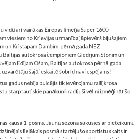
ņu vidū arī vairākas Eiropas līmeņa Super 1600
iem viesiem no Krievijas uzmanība jāpievērš bijušajiem
am un Kristapam Dambim, pērnā gada NEZ
Baltijas autokrosa čempioniem Giedrjum Stonim un
uvējam Edijam Ošam, Baltijas autokrosa pērnā gada
uzvarētāju šajā ieskaitē šobrīd nav iespējams!
us gadus nebija pulcējis tik ievērojamu rallijkrosa
istu starptautiskie panākumi radījuši vēlmi izmēģināt šo
saras kausa 1. posms. Jaunā sezona sākusies ar pieteikumu
dzšinējais lielākais posmā startējušo sportistu skaits ir