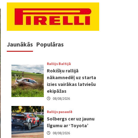
Jaunākās
Populāras
Rallijs Baltijā
Rokišķu rallijā
nākamnedēļ uz starta
izies vairākas latviešu
ekipāžas
08/08/2026
Rallijs pasaulē
Solbergs cer uz jaunu
līgumu ar ‘Toyota’
08/08/2026