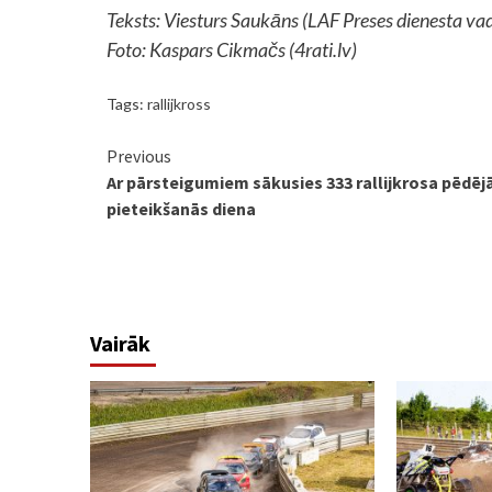
Teksts: Viesturs Saukāns (
LAF Preses dienesta vad
Foto: Kaspars Cikmačs (4rati.lv)
Tags:
rallijkross
Continue
Previous
Ar pārsteigumiem sākusies 333 rallijkrosa pēdēj
Reading
pieteikšanās diena
Vairāk