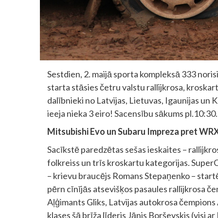
Sestdien, 2. maijā sporta kompleksā 333 norisi
starta stāsies četru valstu rallijkrosa, kroskar
dalībnieki no Latvijas, Lietuvas, Igaunijas un Kr
ieeja nieka 3 eiro! Sacensību sākums pl.10:30.
Mitsubishi Evo un Subaru Impreza pret WRX
Sacīkstē paredzētas sešas ieskaites – rallijkr
folkreiss un trīs kroskartu kategorijas. SuperC
– krievu braucējs Romans Stepaņenko – start
pērn cīnījās atsevišķos pasaules rallijkrosa 
Aļģimants Gliks, Latvijas autokrosa čempions
klases šā brīža līderis Jānis Borševskis (visi 