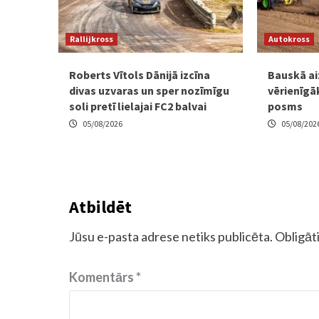
Rallijkross
Autokross
Roberts Vītols Dānijā izcīna
Bauskā ai
divas uzvaras un sper nozīmīgu
vērienīgā
soli pretī lielajai FC2 balvai
posms
05/08/2026
05/08/202
Atbildēt
Jūsu e-pasta adrese netiks publicēta.
Obligāti
Komentārs
*