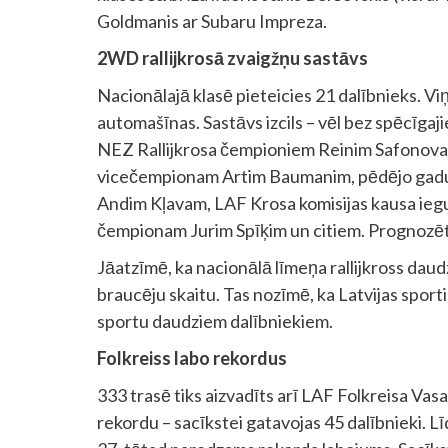
Goldmanis ar Subaru Impreza.
2WD rallijkrosā zvaigžņu sastāvs
Nacionālajā klasē pieteicies 21 dalībnieks. Vi
automašīnas. Sastāvs izcils – vēl bez spēcīgaj
NEZ Rallijkrosa čempioniem Reinim Safonov
vicečempionam Artim Baumanim, pēdējo gadu 
Andim Kļavam, LAF Krosa komisijas kausa ieg
čempionam Jurim Spīķim un citiem. Prognozēt 
Jāatzīmē, ka nacionālā līmeņa rallijkross daudz
braucēju skaitu. Tas nozīmē, ka Latvijas sport
sportu daudziem dalībniekiem.
Folkreiss labo rekordus
333 trasē tiks aizvadīts arī LAF Folkreisa Va
rekordu – sacīkstei gatavojas 45 dalībnieki. Lī