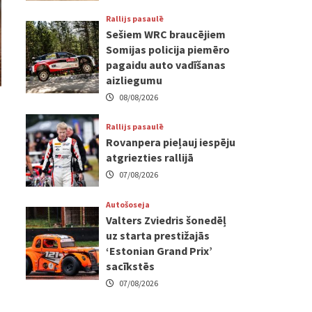
Rallijs pasaulē
Sešiem WRC braucējiem
Somijas policija piemēro
pagaidu auto vadīšanas
aizliegumu
08/08/2026
Rallijs pasaulē
Rovanpera pieļauj iespēju
atgriezties rallijā
07/08/2026
Autošoseja
Valters Zviedris šonedēļ
uz starta prestižajās
‘Estonian Grand Prix’
sacīkstēs
07/08/2026