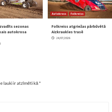
Autokross
Folkreiss
zvadīts sezonas
Folkreiss atgriežas pārbūvētā
kais autokrosa
Aizkraukles trasē
24/07/2026
6
e lauki ir atzīmēti kā
*