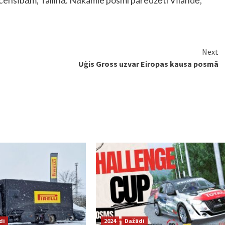
Next
Uģis Gross uzvar Eiropas kausa posmā
di
2024
Dažādi