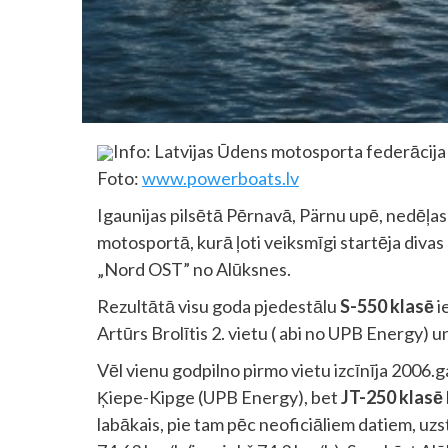
Info: Latvijas Ūdens motosporta federācija
Foto:
www.powerboats.lv
Igaunijas pilsētā Pērnavā, Pärnu upē, nedēļa
motosportā, kurā ļoti veiksmīgi startēja diva
„Nord OST” no Alūksnes.
Rezultātā visu goda pjedestālu
S-550 klasē
i
Artūrs Brolītis 2. vietu ( abi no UPB Energy) 
Vēl vienu godpilno pirmo vietu izcīnīja 2006
Ķiepe-Kipge (UPB Energy), bet
JT-250
klasē
labākais, pie tam pēc neoficiāliem datiem, uz