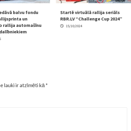
piedāvā balvu fondu
Startē virtuālā rallija seriāls
allijsprinta un
RBR.LV “Challenge Cup 2024”
o rallija automašīnu
15/10/2024
 dalībniekiem
6
e lauki ir atzīmēti kā
*