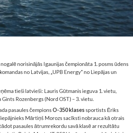
s nogalē norisinājās Igaunijas čempionāta 1. posms ūdens
s komandas no Latvijas, „UPB Energy” no Liepājas un
eņēma tieši latvieši: Lauris Gūtmanis ieguva 1. vietu,
un Gints Rozenbergs (Nord OST) – 3. vietu.
.gada pasaules čempions
O-350 klases
sportists Ēriks
liepājnieks Mārtiņš Morozs sacīksti nobrauca kā otrais
stādot pasaules ātrumrekordu savā klasē ar rezultātu