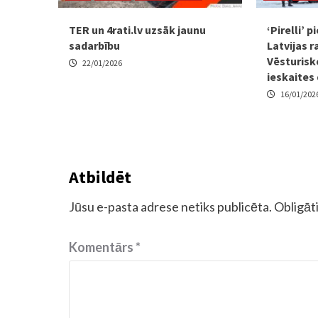
TER un 4rati.lv uzsāk jaunu
‘Pirelli’ 
sadarbību
Latvijas r
Vēsturisk
22/01/2026
ieskaites
16/01/202
Atbildēt
Jūsu e-pasta adrese netiks publicēta.
Obligāti
Komentārs
*