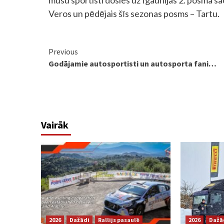
Veros un pēdējais šīs sezonas posms – Tartu.
Continue
Previous
Godājamie autosportisti un autosporta fani…
Reading
Vairāk
2026
Dažādi
Rallijs pasaulē
2026
Dažā