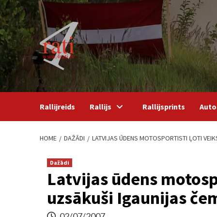
Skip
to
content
Rallijreids
Rallijs
Rallijsprints
Auto
HOME
DAŽĀDI
LATVIJAS ŪDENS MOTOSPORTISTI ĻOTI VEI
Dažādi
Latvijas ūdens motospo
uzsākuši Igaunijas č
02/07/2007