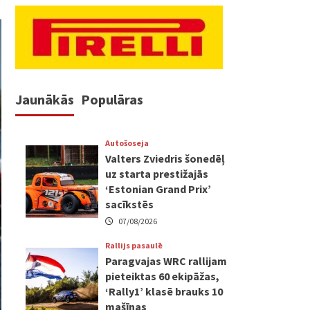
Jaunākās
Populāras
Autošoseja
Valters Zviedris šonedēļ
uz starta prestižajās
‘Estonian Grand Prix’
sacīkstēs
07/08/2026
Rallijs pasaulē
Paragvajas WRC rallijam
pieteiktas 60 ekipāžas,
‘Rally1’ klasē brauks 10
mašīnas