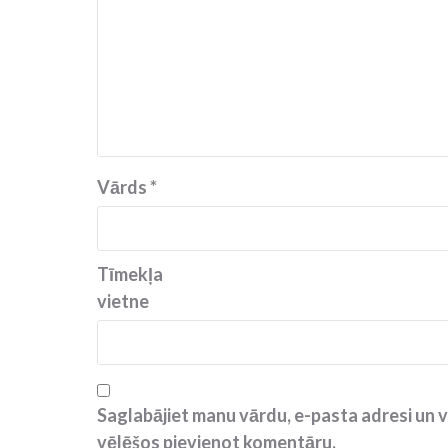
Vārds
*
Tīmekļa
vietne
Saglabājiet manu vārdu, e-pasta adresi un v
vēlēšos pievienot komentāru.