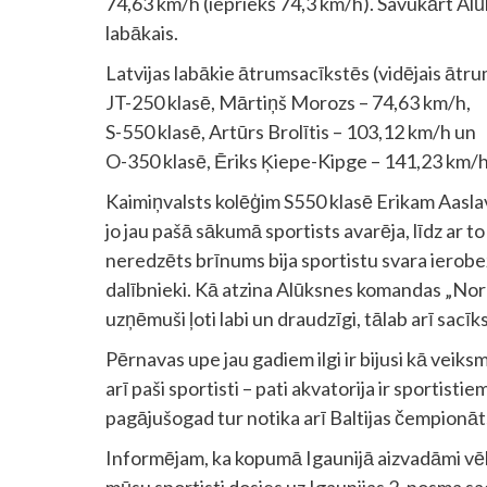
74,63 km/h (iepriekš 74,3 km/h). Savukārt Alū
labākais.
Latvijas labākie ātrumsacīkstēs (vidējais ātr
JT-250 klasē, Mārtiņš Morozs – 74,63 km/h,
S-550 klasē, Artūrs Brolītis – 103,12 km/h un
O-350 klasē, Ēriks Ķiepe-Kipge – 141,23 km/h
Kaimiņvalsts kolēģim S550 klasē Erikam Aaslav
jo jau pašā sākumā sportists avarēja, līdz ar to
neredzēts brīnums bija sportistu svara ierobe
dalībnieki. Kā atzina Alūksnes komandas „Nor
uzņēmuši ļoti labi un draudzīgi, tālab arī sacī
Pērnavas upe jau gadiem ilgi ir bijusi kā veiks
arī paši sportisti – pati akvatorija ir sportisti
pagājušogad tur notika arī Baltijas čempionāts, 
Informējam, ka kopumā Igaunijā aizvadāmi vēl 
mūsu sportisti dosies uz Igaunijas 2. posma s