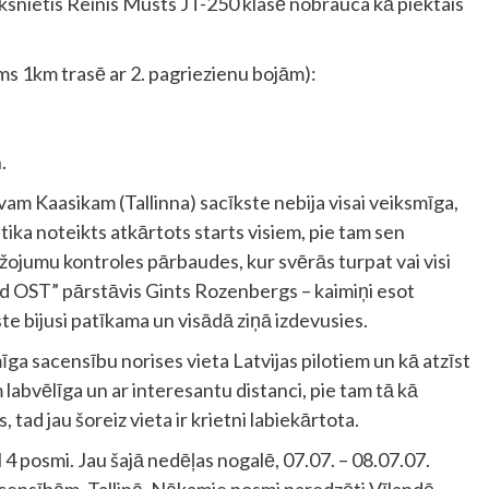
ksnietis Reinis Musts JT-250 klasē nobrauca kā piektais
ums 1km trasē ar 2. pagriezienu bojām):
.
am Kaasikam (Tallinna) sacīkste nebija visai veiksmīga,
 tika noteikts atkārtots starts visiem, pie tam sen
žojumu kontroles pārbaudes, kur svērās turpat vai visi
d OST” pārstāvis Gints Rozenbergs – kaimiņi esot
kste bijusi patīkama un visādā ziņā izdevusies.
mīga sacensību norises vieta Latvijas pilotiem un kā atzīst
em labvēlīga un ar interesantu distanci, pie tam tā kā
tad jau šoreiz vieta ir krietni labiekārtota.
4 posmi. Jau šajā nedēļas nogalē, 07.07. – 08.07.07.
acensībām, Tallinā. Nākamie posmi paredzēti Vīlandē,