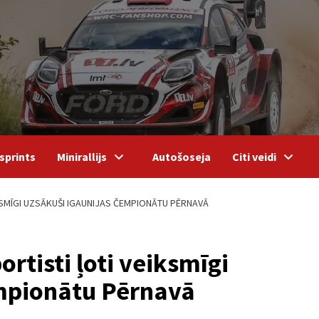
sprints
Minirallijs
Autošoseja
Citi veidi
KSMĪGI UZSĀKUŠI IGAUNIJAS ČEMPIONĀTU PĒRNAVĀ
rtisti ļoti veiksmīgi
empionātu Pērnavā