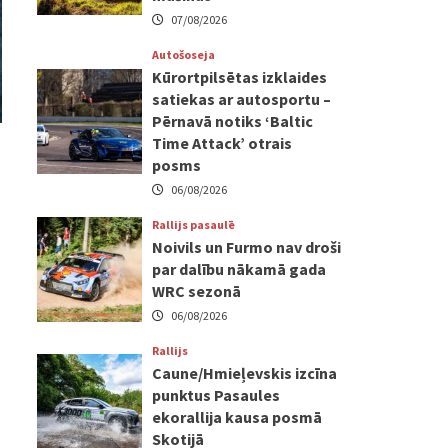
07/08/2026
Autošoseja
Kūrortpilsētas izklaides
satiekas ar autosportu –
Pērnavā notiks ‘Baltic
Time Attack’ otrais
posms
06/08/2026
Rallijs pasaulē
Noivils un Furmo nav droši
par dalību nākamā gada
WRC sezonā
06/08/2026
Rallijs
Caune/Hmieļevskis izcīna
punktus Pasaules
ekorallija kausa posmā
Skotijā