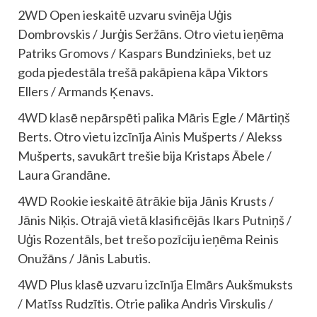
2WD Open ieskaitē uzvaru svinēja Uģis
Dombrovskis / Jurģis Seržāns. Otro vietu ieņēma
Patriks Gromovs / Kaspars Bundzinieks, bet uz
goda pjedestāla trešā pakāpiena kāpa Viktors
Ellers / Armands Ķenavs.
4WD klasē nepārspēti palika Māris Egle / Mārtiņš
Berts. Otro vietu izcīnīja Ainis Mušperts / Alekss
Mušperts, savukārt trešie bija Kristaps Ābele /
Laura Grandāne.
4WD Rookie ieskaitē ātrākie bija Jānis Krusts /
Jānis Niķis. Otrajā vietā klasificējās Ikars Putniņš /
Uģis Rozentāls, bet trešo pozīciju ieņēma Reinis
Onužāns / Jānis Labutis.
4WD Plus klasē uzvaru izcīnīja Elmārs Aukšmuksts
/ Matīss Rudzītis. Otrie palika Andris Virskulis /