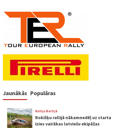
Jaunākās
Populāras
Rallijs Baltijā
Rokišķu rallijā nākamnedēļ uz starta
izies vairākas latviešu ekipāžas