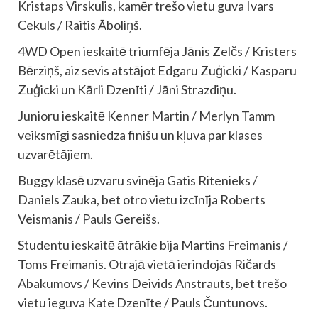
Kristaps Virskulis, kamēr trešo vietu guva Ivars
Cekuls / Raitis Āboliņš.
4WD Open ieskaitē triumfēja Jānis Zelčs / Kristers
Bērziņš, aiz sevis atstājot Edgaru Zuģicki / Kasparu
Zuģicki un Kārli Dzenīti / Jāni Strazdiņu.
Junioru ieskaitē Kenner Martin / Merlyn Tamm
veiksmīgi sasniedza finišu un kļuva par klases
uzvarētājiem.
Buggy klasē uzvaru svinēja Gatis Ritenieks /
Daniels Zauka, bet otro vietu izcīnīja Roberts
Veismanis / Pauls Gereišs.
Studentu ieskaitē ātrākie bija Martins Freimanis /
Toms Freimanis. Otrajā vietā ierindojās Ričards
Abakumovs / Kevins Deivids Anstrauts, bet trešo
vietu ieguva Kate Dzenīte / Pauls Čuntunovs.