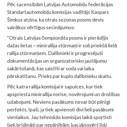
Pēc sacensībām Latvijas Automobiļu federācijas
Standartautomobiļu komisijas vadītājs Kaspars
Šimkus atzina, ka otrais sezonas posms devis
vairākus vērtīgus secinājumus:
“Otrais Latvijas čempionāta posms ir pierādījis
dažas lietas – minirallija stūrmaņi ir soli priekšā lielā
rallija stūrmaņiem. Dalībnieki ir progresējuši
dokumentācijas un organizatorisko jautājumu
sakārtošanā, kas saistīti ar soda vai laika
pārskatīšanu. Prieks par kuplo dalībnieku skaitu.
Pēc katra rallija komisijai ir sapulces, kur tiek
apspriesta minirallija norise, novērojumi un drošības
uzlabojumi. Neviens pasākums nevar būt pilnīgi
perfekts, īpaši, ja tiek apvienoti divi lieli pasākumi
vienlaikus. Jau tehniskās komisijas laikā sportisti
tiek brīdināti par nepilnībām, kas jānovērš līdz