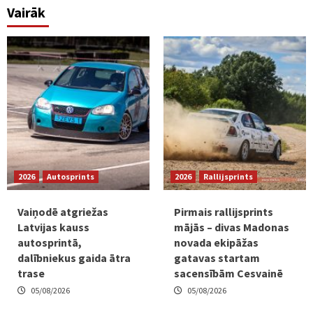
Vairāk
2026
Autosprints
2026
Rallijsprints
Vaiņodē atgriežas
Pirmais rallijsprints
Latvijas kauss
mājās – divas Madonas
autosprintā,
novada ekipāžas
dalībniekus gaida ātra
gatavas startam
trase
sacensībām Cesvainē
05/08/2026
05/08/2026