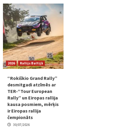
2026
Rallijs Baltijā
“Rokiškio Grand Rally”
desmitgadi atzīmēs ar
TER-“Tour European
Rally” un Eiropas rallija
kausa posmiem, mērķis
ir Eiropas rallija
čempionāts
30/07/2026