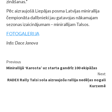
zināšanas.”
Pēc aizraujošā Liepājas posma Latvijas minirallija
čempionāta dalībnieki jau gatavojas nākamajam
sezonas izaicinājumam – minirallijam Talsos.
FOTOGALERIJA
Info: Dace Janova
Continue
Previous
Minirallijā ‘Karosta’ uz starta gandrīz 100 ekipāžas
Reading
Next
RADEX Rally Talsi sola aizraujošu rallija nedēļas nogali
Kurzemē