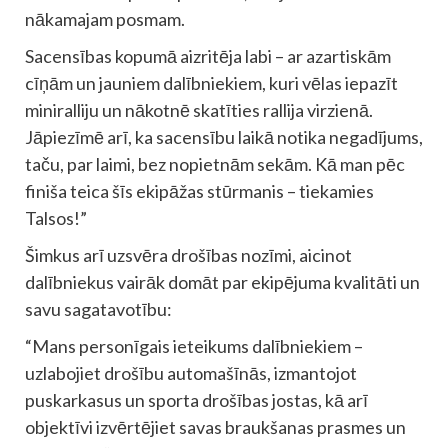
nākamajam posmam.
Sacensības kopumā aizritēja labi – ar azartiskām
cīņām un jauniem dalībniekiem, kuri vēlas iepazīt
miniralliju un nākotnē skatīties rallija virzienā.
Jāpiezīmē arī, ka sacensību laikā notika negadījums,
taču, par laimi, bez nopietnām sekām. Kā man pēc
finiša teica šīs ekipāžas stūrmanis – tiekamies
Talsos!”
Šimkus arī uzsvēra drošības nozīmi, aicinot
dalībniekus vairāk domāt par ekipējuma kvalitāti un
savu sagatavotību:
“Mans personīgais ieteikums dalībniekiem –
uzlabojiet drošību automašīnās, izmantojot
puskarkasus un sporta drošības jostas, kā arī
objektīvi izvērtējiet savas braukšanas prasmes un