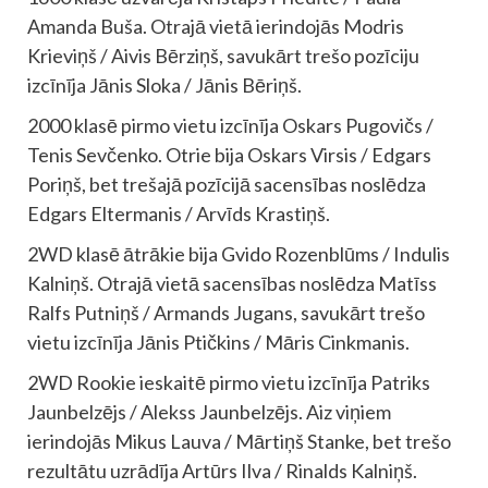
Amanda Buša. Otrajā vietā ierindojās Modris
Krieviņš / Aivis Bērziņš, savukārt trešo pozīciju
izcīnīja Jānis Sloka / Jānis Bēriņš.
2000 klasē pirmo vietu izcīnīja Oskars Pugovičs /
Tenis Sevčenko. Otrie bija Oskars Virsis / Edgars
Poriņš, bet trešajā pozīcijā sacensības noslēdza
Edgars Eltermanis / Arvīds Krastiņš.
2WD klasē ātrākie bija Gvido Rozenblūms / Indulis
Kalniņš. Otrajā vietā sacensības noslēdza Matīss
Ralfs Putniņš / Armands Jugans, savukārt trešo
vietu izcīnīja Jānis Ptičkins / Māris Cinkmanis.
2WD Rookie ieskaitē pirmo vietu izcīnīja Patriks
Jaunbelzējs / Alekss Jaunbelzējs. Aiz viņiem
ierindojās Mikus Lauva / Mārtiņš Stanke, bet trešo
rezultātu uzrādīja Artūrs Ilva / Rinalds Kalniņš.