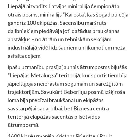
Liepājā aizvadīts Latvijas minirallija čempionāta
otrais posms, minirallijs “Karosta”, kas šogad pulcēja
gandrīz 100 ekipāžas. Sacensību maršruts
dalībniekiem piedāvāja ļoti dažādus braukšanas
apstākļus – no ātrām un tehniskām sekcijām
industriālajā vidē līdz šauriem un līkumotiem meža
asfalta ceļiem.
Īpašu uzmanību prasīja jaunais ātrumposms bijušās
“Liepājas Metalurga” teritorijā, kur sportistiem bija
jāpielāgojas neierastam segumam un sarežģītām
trajektorijām. Savukārt Beberliņu posmā izšķiroša
loma bija precīzai braukšanai un ekipāžas
savstarpējai sadarbībai, bet Biznesa centra
teritorijā ekipāžas sacentās pilsētvides
ātrumposmā.
1600 klasē uzvarēja Kristaps Priedīte / Paula