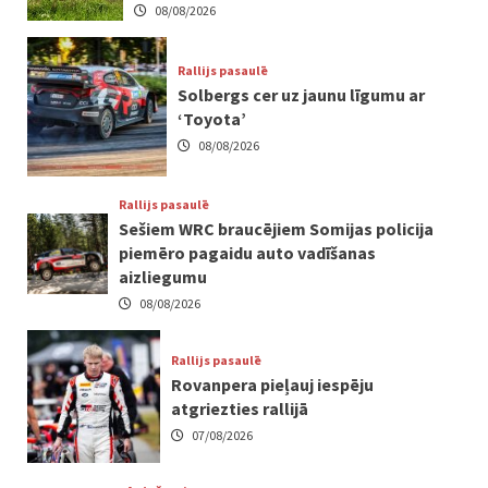
08/08/2026
Rallijs pasaulē
Solbergs cer uz jaunu līgumu ar
‘Toyota’
08/08/2026
Rallijs pasaulē
Sešiem WRC braucējiem Somijas policija
piemēro pagaidu auto vadīšanas
aizliegumu
08/08/2026
Rallijs pasaulē
Rovanpera pieļauj iespēju
atgriezties rallijā
07/08/2026