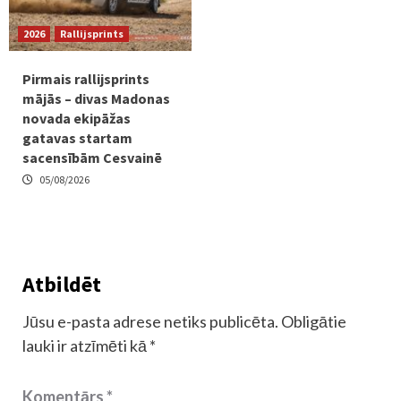
2026
Rallijsprints
Pirmais rallijsprints
mājās – divas Madonas
novada ekipāžas
gatavas startam
sacensībām Cesvainē
05/08/2026
Atbildēt
Jūsu e-pasta adrese netiks publicēta.
Obligātie
lauki ir atzīmēti kā
*
Komentārs
*