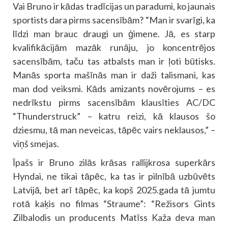
Vai Bruno ir kādas tradīcijas un paradumi, ko jaunais
sportists dara pirms sacensībām? “Man ir svarīgi, ka
līdzi man brauc draugi un ģimene. Jā, es starp
kvalifikācijām mazāk runāju, jo koncentrējos
sacensībām, taču tas atbalsts man ir ļoti būtisks.
Manās sporta mašīnās man ir daži talismani, kas
man dod veiksmi. Kāds amizants novērojums – es
nedrīkstu pirms sacensībām klausīties AC/DC
“Thunderstruck” – katru reizi, kā klausos šo
dziesmu, tā man neveicas, tāpēc vairs neklausos,” –
viņš smejas.
Īpašs ir Bruno zilās krāsas rallijkrosa superkārs
Hyndai, ne tikai tāpēc, ka tas ir pilnībā uzbūvēts
Latvijā, bet arī tāpēc, ka kopš 2025.gada tā jumtu
rotā kaķis no filmas “Straume”: “Režisors Gints
Zilbalodis un producents Matīss Kaža deva man