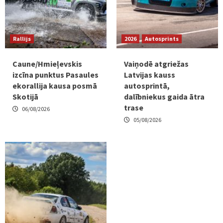
Rallijs
2026
Autosprints
Caune/Hmieļevskis
Vaiņodē atgriežas
izcīna punktus Pasaules
Latvijas kauss
ekorallija kausa posmā
autosprintā,
Skotijā
dalībniekus gaida ātra
trase
06/08/2026
05/08/2026