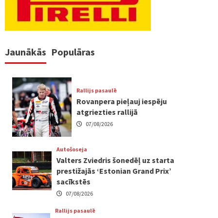
Jaunākās
Populāras
Rallijs pasaulē
Rovanpera pieļauj iespēju
atgriezties rallijā
07/08/2026
Autošoseja
Valters Zviedris šonedēļ uz starta
prestižajās ‘Estonian Grand Prix’
sacīkstēs
07/08/2026
Rallijs pasaulē