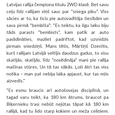
Latvijas rallija čempiona titulu 2WD klasē. Bet savu
ceļu līdz rallijam viņš sauc par “sniega piku”. Viss
sācies ar to, ka ticis pie autovadītāja tiesībām un
sava pirmā “bembīša”: “Es teiktu, ka ilgu laiku biju
tāds parasts “bembists”, kam patīk ar auto
paslidināties, mazliet padriftot, kad uzsnidzis
pirmais sniedziņš. Mans tētis, Mārtiņš Dzenītis,
kurš rallijam Latvijā veltījis daudzus gadus, to visu
skatījās, skatījās, līdz “nosēdināja” mani pie rallija
mašīnas stūres. Un tā tas sākās. Ļoti ātri tas viss
notika – man pat nebija laika apjaust, kur tas mūs
aizvedīs.”
“Es esmu braucis arī autošosejas disciplīnā, un
tagad varu teikt, ka 180 km ātrums, braucot pa
Biķernieku trasi nebūt nejūtas tāpat kā 180 km
rallijā, kad tu lido starp kokiem un meža celiņiem.