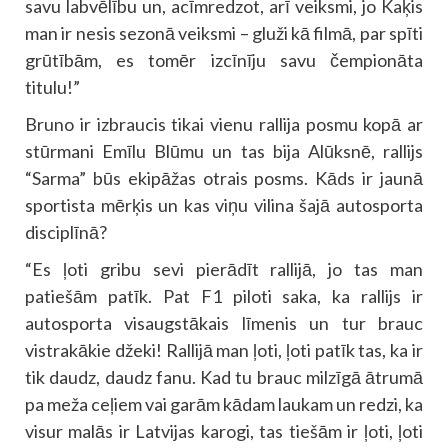
savu labvēlību un, acīmredzot, arī veiksmi, jo Kaķis
man ir nesis sezonā veiksmi – gluži kā filmā, par spīti
grūtībām, es tomēr izcīnīju savu čempionāta
titulu!”
Bruno ir izbraucis tikai vienu rallija posmu kopā ar
stūrmani Emīlu Blūmu un tas bija Alūksnē, rallijs
“Sarma” būs ekipāžas otrais posms. Kāds ir jaunā
sportista mērķis un kas viņu vilina šajā autosporta
disciplīnā?
“Es ļoti gribu sevi pierādīt rallijā, jo tas man
patiešām patīk. Pat F1 piloti saka, ka rallijs ir
autosporta visaugstākais līmenis un tur brauc
vistrakākie džeki! Rallijā man ļoti, ļoti patīk tas, ka ir
tik daudz, daudz fanu. Kad tu brauc milzīgā ātrumā
pa meža ceļiem vai garām kādam laukam un redzi, ka
visur malās ir Latvijas karogi, tas tiešām ir ļoti, ļoti