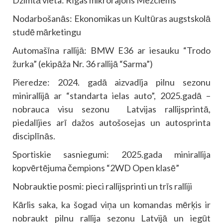
Dzimtā vieta: Rīgas mikrorajons Mežciems
Nodarbošanās: Ekonomikas un Kultūras augstskolā
studē mārketingu
Automašīna rallijā: BMW E36 ar iesauku “Trodo
žurka” (ekipāža Nr. 36 rallijā “Sarma”)
Pieredze: 2024. gadā aizvadīja pilnu sezonu
minirallijā ar “standarta ielas auto”, 2025.gadā –
nobrauca visu sezonu Latvijas rallijsprintā,
piedalījies arī dažos autošosejas un autosprinta
disciplīnās.
Sportiskie sasniegumi: 2025.gada minirallija
kopvērtējuma čempions “2WD Open klasē”
Nobrauktie posmi: pieci rallijsprinti un trīs ralliji
Kārlis saka, ka šogad viņa un komandas mērķis ir
nobraukt pilnu rallija sezonu Latvijā un iegūt