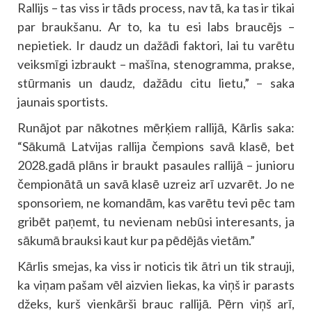
Rallijs – tas viss ir tāds process, nav tā, ka tas ir tikai
par braukšanu. Ar to, ka tu esi labs braucējs –
nepietiek. Ir daudz un dažādi faktori, lai tu varētu
veiksmīgi izbraukt – mašīna, stenogramma, prakse,
stūrmanis un daudz, dažādu citu lietu,” – saka
jaunais sportists.
Runājot par nākotnes mērķiem rallijā, Kārlis saka:
“Sākumā Latvijas rallija čempions savā klasē, bet
2028.gadā plāns ir braukt pasaules rallijā – junioru
čempionātā un savā klasē uzreiz arī uzvarēt. Jo ne
sponsoriem, ne komandām, kas varētu tevi pēc tam
gribēt paņemt, tu nevienam nebūsi interesants, ja
sākumā brauksi kaut kur pa pēdējās vietām.”
Kārlis smejas, ka viss ir noticis tik ātri un tik strauji,
ka viņam pašam vēl aizvien liekas, ka viņš ir parasts
džeks, kurš vienkārši brauc rallijā. Pērn viņš arī,