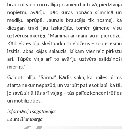
braucot vienu no rallija posmiem Lietuvā, piedzīvoja
nopietnu avāriju, pēc kuras nonāca slimnīcā un
mediķu aprūpē. Jaunais braucējs tik nosmej, ka
diezgan traki jau izskatījās, tomēr ģimene visu
uztvērusi mierīgi. “Mammai ar mani jau ir pieredze.
Kādreiz es biju skeitparka tīneidžeris – zobus esmu
izsitis, abas kājas salauzis, laikam vienreiz pirkstu
arī. Tāpēc viņa arī to avāriju uztvēra salīdzinoši
mierīgi.”
Gaidot ralliju “Sarma”, Kārlis saka, ka bailes pirms
starta nekur nepazūd, un varbūt pat esot labi, ka tā,
jo savā ziņā tās arī vajag – tās palīdz koncentrēties
un mobilizēties.
Informāciju sagatavoja:
Laura Blumberga