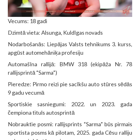
Vecums: 18 gadi
Dzimtā vieta: Alsunga, Kuldīgas novads
Nodarbošanās: Liepājas Valsts tehnikums 3. kurss,
apgūst automehāniķa profesiju
Automašīna rallijā: BMW 318 (ekipāža Nr. 78
rallijsprintā “Sarma”)
Pieredze: Pirmo reizi pie sacīkšu auto stūres sēdās
9 gadu vecumā
Sportiskie sasniegumi: 2022. un 2023. gada
čempiona tituls autosprintā
Nobrauktie posmi: rallijsprints “Sarma” būs pirmais
sportista posms kā pilotam, 2025. gada Cēsu ralliju