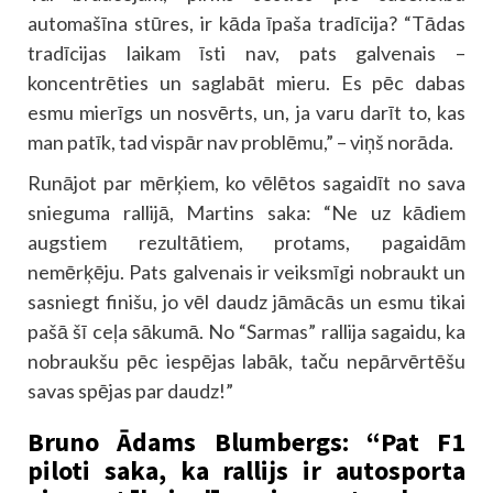
automašīna stūres, ir kāda īpaša tradīcija? “Tādas
tradīcijas laikam īsti nav, pats galvenais –
koncentrēties un saglabāt mieru. Es pēc dabas
esmu mierīgs un nosvērts, un, ja varu darīt to, kas
man patīk, tad vispār nav problēmu,” – viņš norāda.
Runājot par mērķiem, ko vēlētos sagaidīt no sava
snieguma rallijā, Martins saka: “Ne uz kādiem
augstiem rezultātiem, protams, pagaidām
nemērķēju. Pats galvenais ir veiksmīgi nobraukt un
sasniegt finišu, jo vēl daudz jāmācās un esmu tikai
pašā šī ceļa sākumā. No “Sarmas” rallija sagaidu, ka
nobraukšu pēc iespējas labāk, taču nepārvērtēšu
savas spējas par daudz!”
Bruno Ādams Blumbergs: “Pat F1
piloti saka, ka rallijs ir autosporta