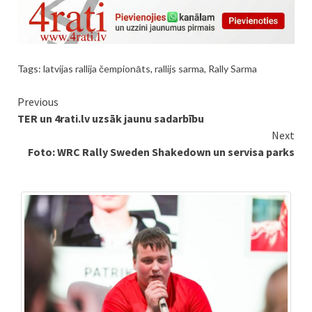
Tags:
latvijas rallija čempionāts
,
rallijs sarma
,
Rally Sarma
Continue
Previous
TER un 4rati.lv uzsāk jaunu sadarbību
Reading
Next
Foto: WRC Rally Sweden Shakedown un servisa parks