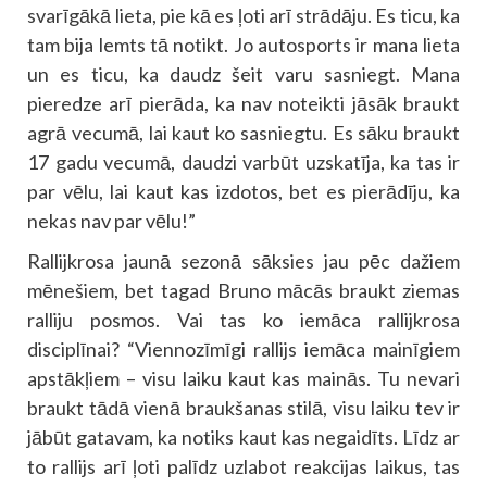
svarīgākā lieta, pie kā es ļoti arī strādāju. Es ticu, ka
tam bija lemts tā notikt. Jo autosports ir mana lieta
un es ticu, ka daudz šeit varu sasniegt. Mana
pieredze arī pierāda, ka nav noteikti jāsāk braukt
agrā vecumā, lai kaut ko sasniegtu. Es sāku braukt
17 gadu vecumā, daudzi varbūt uzskatīja, ka tas ir
par vēlu, lai kaut kas izdotos, bet es pierādīju, ka
nekas nav par vēlu!”
Rallijkrosa jaunā sezonā sāksies jau pēc dažiem
mēnešiem, bet tagad Bruno mācās braukt ziemas
ralliju posmos. Vai tas ko iemāca rallijkrosa
disciplīnai? “Viennozīmīgi rallijs iemāca mainīgiem
apstākļiem – visu laiku kaut kas mainās. Tu nevari
braukt tādā vienā braukšanas stilā, visu laiku tev ir
jābūt gatavam, ka notiks kaut kas negaidīts. Līdz ar
to rallijs arī ļoti palīdz uzlabot reakcijas laikus, tas