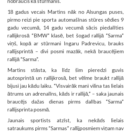
nobraucis kā stūrmanis.
18 gadus vecais Martins nāk no Alsungas puses,
pirmo reizi pie sporta automašīnas stūres sēdies 9
gadu vecumā, 14 gadu vecumā sācis piedalīties
rallijkrosā “BMW” klasē, bet šogad rallijā “Sarma”
viņš, kopā ar stūrmani Ingaru Padrevicu, brauks
rallijsprintā – divi posmi mazāk, nekā braucējiem
rallijā “Sarma”.
Martins stāsta, ka līdz šim pieredzi guvis
autosprintā un rallijkrosā, bet vēlme braukt rallijā
bijusi jau kādu laiku. “Visvairāk mani vilina tas lielais
ātrums un adrenalīns, kāds ir rallijā,” – saka jaunais
braucējs dažas dienas pirms dalības “Sarma”
rallijsprinta posmā.
Jaunais sportists atzīst, ka nekāds lielais
satraukums pirms “Sarmas” rallijposmiem viņam nav