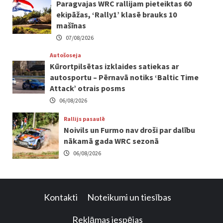
Paragvajas WRC rallijam pieteiktas 60
ekipāžas, ‘Rally1’ klasē brauks 10
mašīnas
07/08/2026
Autošoseja
Kūrortpilsētas izklaides satiekas ar
autosportu – Pērnavā notiks ‘Baltic Time
Attack’ otrais posms
06/08/2026
Rallijs pasaulē
Noivils un Furmo nav droši par dalību
nākamā gada WRC sezonā
06/08/2026
Kontakti
Noteikumi un tiesības
Reklāmas iespējas