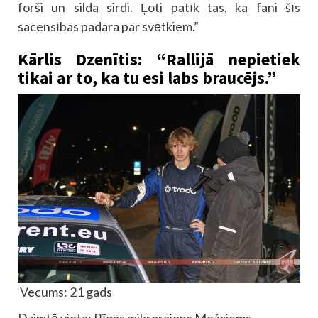
forši un silda sirdi. Ļoti patīk tas, ka fani šīs
sacensības padara par svētkiem.”
Kārlis Dzenītis: “Rallijā nepietiek
tikai ar to, ka tu esi labs braucējs.”
Vecums: 21 gads