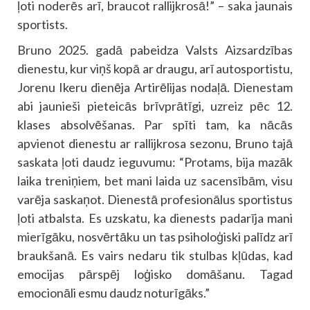
ļoti noderēs arī, braucot rallijkrosā!” – saka jaunais
sportists.
Bruno 2025. gadā pabeidza Valsts Aizsardzības
dienestu, kur viņš kopā ar draugu, arī autosportistu,
Jorenu Ikeru dienēja Artirēlijas nodaļā. Dienestam
abi jaunieši pieteicās brīvprātīgi, uzreiz pēc 12.
klases absolvēšanas. Par spīti tam, ka nācās
apvienot dienestu ar rallijkrosa sezonu, Bruno tajā
saskata ļoti daudz ieguvumu: “Protams, bija mazāk
laika treniņiem, bet mani laida uz sacensībām, visu
varēja saskaņot. Dienestā profesionālus sportistus
ļoti atbalsta. Es uzskatu, ka dienests padarīja mani
mierīgāku, nosvērtāku un tas psiholoģiski palīdz arī
braukšanā. Es vairs nedaru tik stulbas kļūdas, kad
emocijas pārspēj loģisko domāšanu. Tagad
emocionāli esmu daudz noturīgāks.”