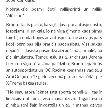
Nobrauktie posmi: četri rallijsprinti un rallijs
“Alūksne”
Bruno stāsts par to, kā viņš kļuva par autosportistu,
iespējams, ir unikāls, jo ne viņa ģimenē kāds pirms
tam bija nodarbojies ar autosportu, ne arī viņš pats
kopš bērnības bija braucis sacensībās. Viss sākās
nejauši – klasiska pusaudža aizraušanās, braukšana
pie simulatora. Tomēr, galu galā, ar drauga Jorena
Ikera un viņa tēta Jāņa palīdzību, Bruno iepazinās
ar autosportistu un OC Racing komandas vadītāju
Arni Odiņu un 17 gadu vecumā pirmo reizi sēdās pie
X-Treme bagija stūres.
“No simulatora iekāpt īstā sporta tehnikā – tas ir
lielākais notikums visā manā dzīvē. Tagad esmu
pilnībā sevi šajā investējis un tā ir manas dzīves