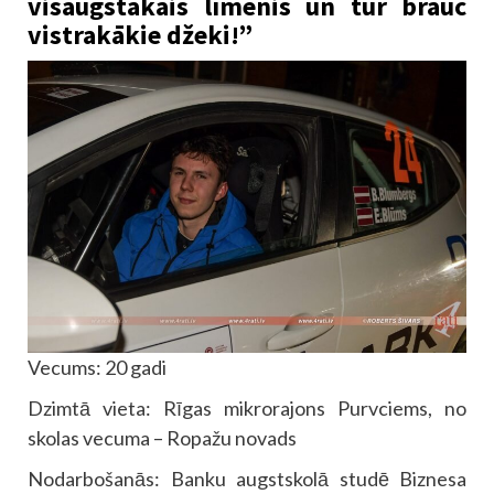
visaugstākais līmenis un tur brauc
vistrakākie džeki!”
Vecums: 20 gadi
Dzimtā vieta: Rīgas mikrorajons Purvciems, no
skolas vecuma – Ropažu novads
Nodarbošanās: Banku augstskolā studē Biznesa