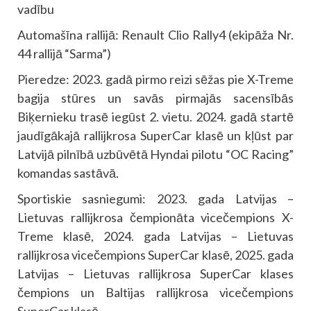
vadību
Automašīna rallijā: Renault Clio Rally4 (ekipāža Nr.
44 rallijā “Sarma”)
Pieredze: 2023. gadā pirmo reizi sēžas pie X-Treme
bagija stūres un savās pirmajās sacensībās
Biķernieku trasē iegūst 2. vietu. 2024. gadā startē
jaudīgākajā rallijkrosa SuperCar klasē un kļūst par
Latvijā pilnībā uzbūvētā Hyndai pilotu “OC Racing”
komandas sastāvā.
Sportiskie sasniegumi: 2023. gada Latvijas –
Lietuvas rallijkrosa čempionāta vicečempions X-
Treme klasē, 2024. gada Latvijas – Lietuvas
rallijkrosa vicečempions SuperCar klasē, 2025. gada
Latvijas – Lietuvas rallijkrosa SuperCar klases
čempions un Baltijas rallijkrosa vicečempions
SuperCar klasē.