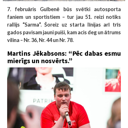
7. februāris Gulbenē būs svētki autosporta
faniem un sportistiem – tur jau 51. reizi notiks
rallijs “Sarma”. Šoreiz uz starta līnijas arī trīs
gados pavisam jauni puiši, kam acis deg un ātrums
vilina – Nr. 36, Nr. 44 un Nr. 78.
Martins Jēkabsons: “Pēc dabas esmu
mierīgs un nosvērts.”