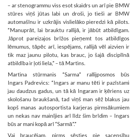
– ar stenogrammu viss esot skaidrs un arī pie BMW
stūres viņš jūtas labi un droši, jo tieši ar BMW
automašīnu ir uzkrājis vislielāko pieredzi kā pilots.
“Manuprāt, lai brauktu rallijā, ir jābūt atbildīgam.
Jāprot pareizajos brīžos pieņemt tos atbildīgos
lēmumus, tāpēc arī, iespējams, rallijā vēl aizvien ir
tik maz jaunu pilotu, kas brauc, jo šajā disciplīnā
atbildība ir ļoti liela,” – tā Martins.
Martina stūrmanis “Sarma” rallijposmos būs
Ingars Padrevics: “Ingars ar manu tēti ir pazīstami
jau daudzus gadus, un tā kā Ingaram ir ķēriens uz
skološanu braukšanā, tad viņš man sēž blakus jau
kopš manas autosportista karjeras pirmsākumiem
un nekas nav mainījies arī līdz šim brīdim – Ingars
būs ar mani kopā arī “Sarmā”.”
Vai braucējam, pirms sēsties pie sacensību