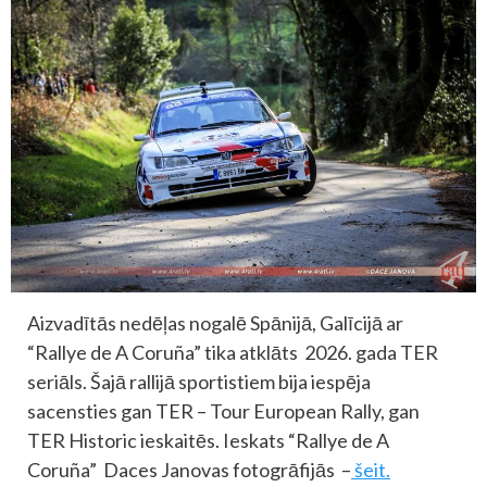
Aizvadītās nedēļas nogalē Spānijā, Galīcijā ar
“Rallye de A Coruña” tika atklāts 2026. gada TER
seriāls. Šajā rallijā sportistiem bija iespēja
sacensties gan TER – Tour European Rally, gan
TER Historic ieskaitēs. Ieskats “Rallye de A
Coruña” Daces Janovas fotogrāfijās –
šeit.