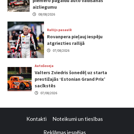
piemēro pagaidu auto vadīšanas
aizliegumu
08/08/2026
Rallijs pasaulē
Rovanpera pieļauj iespēju
atgriezties rallijā
07/08/2026
Autošoseja
Valters Zviedris šonedēļ uz starta
prestižajās ‘Estonian Grand Prix’
sacīkstēs
07/08/2026
Kontakti
Noteikumi un tiesības
Reklāmas iespējas