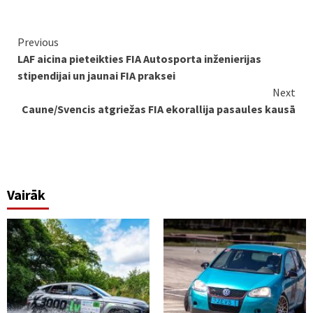
Continue
Previous
LAF aicina pieteikties FIA Autosporta inženierijas
Reading
stipendijai un jaunai FIA praksei
Next
Caune/Svencis atgriežas FIA ekorallija pasaules kausā
Vairāk