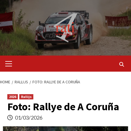
Skip
to
content
Primary
Menu
HOME
RALLIJS
FOTO: RALLYE DE A CORUÑA
2026
Rallijs
Foto: Rallye de A Coruña
01/03/2026