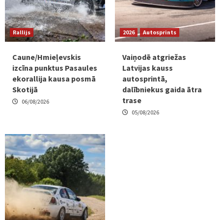
Rallijs
2026
Autosprints
Caune/Hmieļevskis
Vaiņodē atgriežas
izcīna punktus Pasaules
Latvijas kauss
ekorallija kausa posmā
autosprintā,
Skotijā
dalībniekus gaida ātra
trase
06/08/2026
05/08/2026