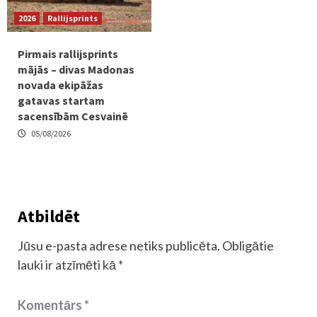
2026
Rallijsprints
Pirmais rallijsprints
mājās – divas Madonas
novada ekipāžas
gatavas startam
sacensībām Cesvainē
05/08/2026
Atbildēt
Jūsu e-pasta adrese netiks publicēta.
Obligātie
lauki ir atzīmēti kā
*
Komentārs
*