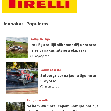
Jaunākās
Populāras
Rallijs Baltijā
Rokišķu rallijā nākamnedēļ uz starta
izies vairākas latviešu ekipāžas
08/08/2026
Rallijs pasaulē
Solbergs cer uz jaunu līgumu ar
‘Toyota’
08/08/2026
Rallijs pasaulē
Sešiem WRC braucējiem Somijas policija