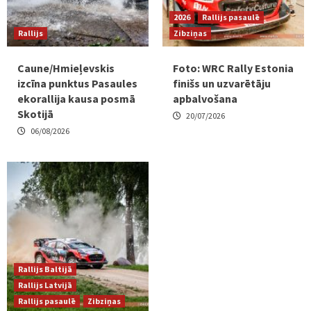
2026
Rallijs pasaulē
Rallijs
Zibziņas
Caune/Hmieļevskis
Foto: WRC Rally Estonia
izcīna punktus Pasaules
finišs un uzvarētāju
ekorallija kausa posmā
apbalvošana
Skotijā
20/07/2026
06/08/2026
Rallijs Baltijā
Rallijs Latvijā
Rallijs pasaulē
Zibziņas