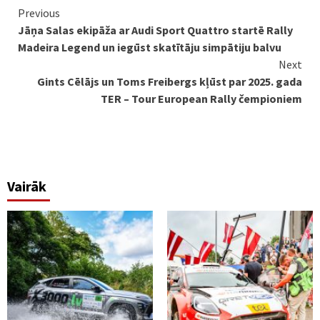
Continue
Previous
Jāņa Salas ekipāža ar Audi Sport Quattro startē Rally
Reading
Madeira Legend un iegūst skatītāju simpātiju balvu
Next
Gints Cēlājs un Toms Freibergs kļūst par 2025. gada
TER – Tour European Rally čempioniem
Vairāk