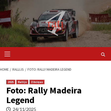
Skip
to
content
Primary
Menu
HOME
RALLIJS
FOTO: RALLY MADEIRA LEGEND
2025
Rallijs
Zibziņas
Foto: Rally Madeira
Legend
24/11/2025