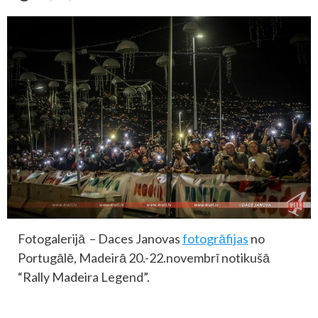
Fotogalerijā – Daces Janovas
fotogrāfijas
no
Portugālē, Madeirā 20.-22.novembrī notikušā
“Rally Madeira Legend”.