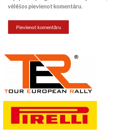
vēlēšos pievienot komentāru.