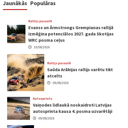
Jaunākās
Populāras
Rallijs pasaulē
Evanss un Ārmstrongs Grempianas rallijā
izmēģina potenciālos 2027. gada Skotijas
WRC posma ceļus
10/08/2026
Rallijs pasaulē
Saūda Arābijas rallijs varētu tikt
atcelts
09/08/2026
Autosprints
Vaiņodes lidlaukā noskaidroti Latvijas
autosprinta kausa 4. posma uzvarētāji
09/08/2026