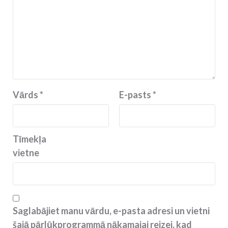
Vārds
*
E-pasts
*
Tīmekļa
vietne
Saglabājiet manu vārdu, e-pasta adresi un vietni
šajā pārlūkprogrammā nākamajai reizei, kad