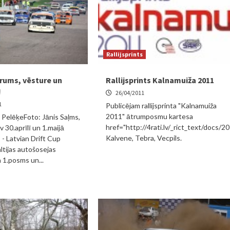
Rallijsprints
trums, vēsture un
Rallijsprints Kalnamuiža 2011
!
26/04/2011
1
Publicējam rallijsprinta "Kalnamuiža
2011" ātrumposmu kartesa
a PelēķeFoto: Jānis Saļms,
href="http://4rati.lv/_rict_text/docs
 30.aprīlī un 1.maijā
Kalvene, Tebra, Vecpils.
 - Latvian Drift Cup
ltijas autošosejas
1.posms un...