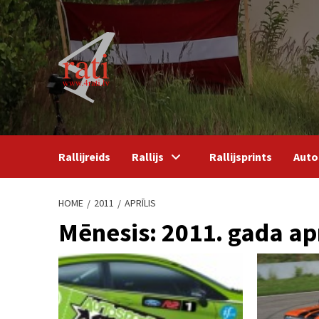
Skip
to
content
Rallijreids
Rallijs
Rallijsprints
Auto
HOME
2011
APRĪLIS
Mēnesis:
2011. gada apr