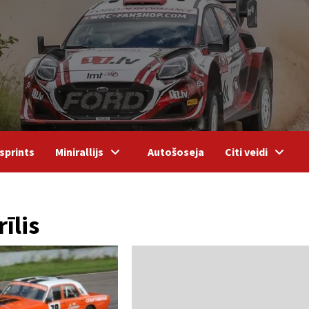
sprints
Minirallijs
Autošoseja
Citi veidi
īlis