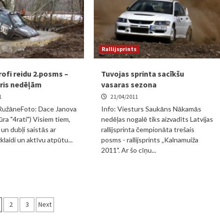
Rallijsprints
rofi reidu 2.posms –
Tuvojas sprinta sacīkšu
āris nedēļām
vasaras sezona
1
21/04/2011
 RužāneFoto: Dace Janova
Info: Viesturs Saukāns Nākamās
ra "4rati") Visiem tiem,
nedēļas nogalē tiks aizvadīts Latvijas
un dubļi saistās ar
rallijsprinta čempionāta trešais
zklaidi un aktīvu atpūtu...
posms - rallijsprints „Kalnamuiža
2011". Ar šo cīņu...
iņu
2
3
Next