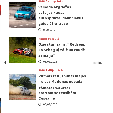
2026
Autosprints
Vaiņodē atgriežas
Latvijas kauss
autosprintā, dalībniekus
gaida ātra trase
05/08/2026
Rallijs pasaulē
Ožjē stūrmanis: “Redzēju,
ka Sebs guļ zālē un zaudē
samaņu”
05/08/2026
/2011/kalnamuiza/kalnamuiza_2011_legenda_karte_pdf.pdf">Kopējā,
2026
Rallijsprints
Pirmais rallijsprints mājās
– divas Madonas novada
ekipāžas gatavas
startam sacensībām
Cesvainē
05/08/2026