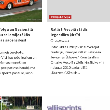
Rallijs Latvijā
Volga un Nacionālā
Rallisti Vecpilī stādīs
autas iemīļotākās
leģendāro ķirsīti
as sacensības!
29/04/2011
1
Info: Uldis HmieļevskisIevērojot
tradīciju, Krievijas rallistu ekipāža
BulmeistereFoto:
Jevgeņijs Šklajevs/ Konstantīns
v Visi, kas pēc ilgajiem un
Ogarko Vecpilī stādīs ķirsīti, ko viņi
 ziemas mēnešiem
nolauza 2010.gada rallijā
s pēc patiesa baudījuma
„Kurzeme".Ķirsītis...
sporta pasaulē, laipni...