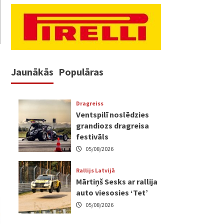
Jaunākās
Populāras
Dragreiss
Ventspilī noslēdzies
grandiozs dragreisa
festivāls
05/08/2026
Rallijs Latvijā
Mārtiņš Sesks ar rallija
auto viesosies ‘Tet’
05/08/2026