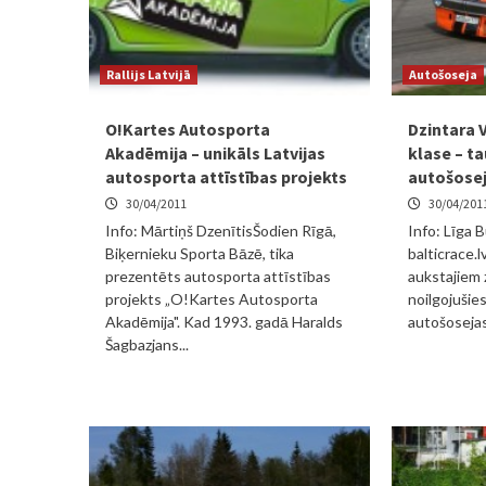
Rallijs Latvijā
Autošoseja
O!Kartes Autosporta
Dzintara 
Akadēmija – unikāls Latvijas
klase – t
autosporta attīstības projekts
autošosej
30/04/2011
30/04/201
Info: Mārtiņš DzenītisŠodien Rīgā,
Info: Līga 
Biķernieku Sporta Bāzē, tika
balticrace.l
prezentēts autosporta attīstības
aukstajiem
projekts „O!Kartes Autosporta
noilgojušie
Akadēmija". Kad 1993. gadā Haralds
autošosejas 
Šagbazjans...