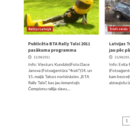
Rallijs Latvijā
Trofi-reids
Publicēta BTA Rally Talsi 2011
Latvijas T
pasākuma programma
jau pēc p
21/04/2011
21/04/201
Info: Viesturs KundziņšFoto:Dace
Info: Evita
Janova (Fotoaģentūra "4rati")14. un
(Fotoaģentū
15. maijā Talsos norisināsies „BTA
kam bezceļi 
Rally Talsi", kas jau iemantojis
aizraujošu i
Čempionu rallija slavu....
Z
1