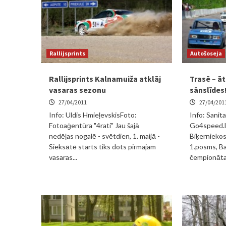
Rallijsprints
Autošoseja
Rallijsprints Kalnamuiža atklāj
Trasē – ā
vasaras sezonu
sānslīdes
27/04/2011
27/04/201
Info: Uldis HmieļevskisFoto:
Info: Sanit
Fotoaģentūra "4rati" Jau šajā
Go4speed.lv
nedēļas nogalē - svētdien, 1. maijā -
Biķerniekos
Sieksātē starts tiks dots pirmajam
1.posms, Ba
vasaras...
čempionāta 