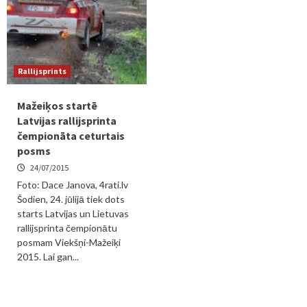
Rallijsprints
Mažeiķos startē
Latvijas rallijsprinta
čempionāta ceturtais
posms
24/07/2015
Foto: Dace Janova, 4rati.lv
Šodien, 24. jūlijā tiek dots
starts Latvijas un Lietuvas
rallijsprinta čempionātu
posmam Viekšņi-Mažeiķi
2015. Lai gan...