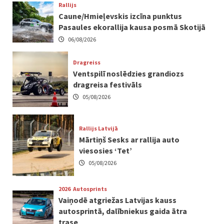
Rallijs
Caune/Hmieļevskis izcīna punktus
Pasaules ekorallija kausa posmā Skotijā
06/08/2026
Dragreiss
Ventspilī noslēdzies grandiozs
dragreisa festivāls
05/08/2026
Rallijs Latvijā
Mārtiņš Sesks ar rallija auto
viesosies ‘Tet’
05/08/2026
2026
Autosprints
Vaiņodē atgriežas Latvijas kauss
autosprintā, dalībniekus gaida ātra
trase