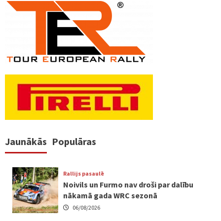
Jaunākās
Populāras
Rallijs pasaulē
Noivils un Furmo nav droši par dalību
nākamā gada WRC sezonā
06/08/2026