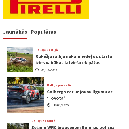
Jaunākās
Populāras
Rallijs Baltijā
Rokišķu rallijā nākamnedēļ uz starta
izies vairākas latviešu ekipāžas
08/08/2026
Rallijs pasaulē
Solbergs cer uz jaunu līgumu ar
‘Toyota’
08/08/2026
Rallijs pasaulē
Sešiem WRC braucējiem Somijas policija