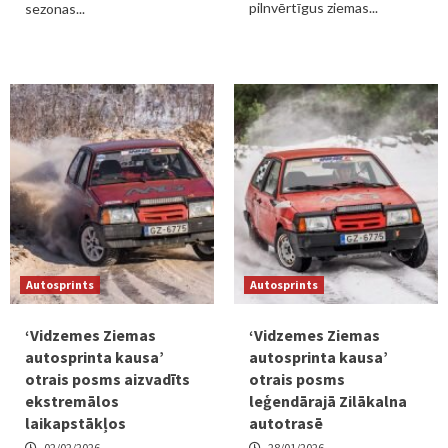
pilnvērtīgus ziemas...
sezonas...
Autosprints
Autosprints
‘Vidzemes Ziemas
‘Vidzemes Ziemas
autosprinta kausa’
autosprinta kausa’
otrais posms aizvadīts
otrais posms
ekstremālos
leģendārajā Zilākalna
laikapstākļos
autotrasē
02/02/2026
28/01/2026