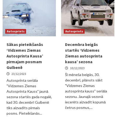
Autosprints
Autosprints
Sākas pieteikšanās
Decembra beigās
‘Vidzemes Ziemas
startēs ‘Vidzemes
Autosprinta Kausa’
Ziemas autosprinta
pirmajam posmam
kausa’ sezona
Gulbenē
10/12/2023
23/12/2023
Šī mēneša beigās, 30.
decembrī, plānots sākt
Autosprinta seriāla
"Vidzemes Ziemas
"Vidzemes Ziemas
autosprinta kauss" seriāla
Autosprinta Kauss" jaunā
sezonu. Jaunajā sezonā
sezona startēs gada nogalē,
iecerēts aizvadīt kopumā
kad 30. decembrī Gulbenē
četrus posmus,...
tiks aizvadīts pirmais
posms. Pieteikšanās...