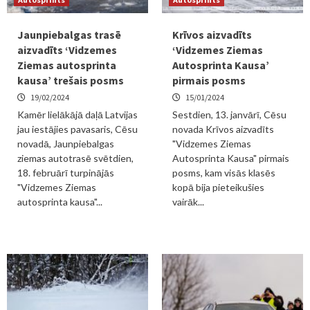
Jaunpiebalgas trasē
Krīvos aizvadīts
aizvadīts ‘Vidzemes
‘Vidzemes Ziemas
Ziemas autosprinta
Autosprinta Kausa’
kausa’ trešais posms
pirmais posms
19/02/2024
15/01/2024
Kamēr lielākājā daļā Latvijas
Sestdien, 13. janvārī, Cēsu
jau iestājies pavasaris, Cēsu
novada Krīvos aizvadīts
novadā, Jaunpiebalgas
"Vidzemes Ziemas
ziemas autotrasē svētdien,
Autosprinta Kausa" pirmais
18. februārī turpinājās
posms, kam visās klasēs
"Vidzemes Ziemas
kopā bija pieteikušies
autosprinta kausa"...
vairāk...