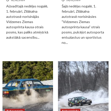
Aizvadītajā nedēļas nogalē,
Šajā nedēļas nogalē, 1.
1. februārī, Zilākalna
februārī, Zilākalna
autotrasē norisinājās
autotrasē norisināsies
Vidzemes Ziemas
"Vidzemes Ziemas
autosprinta kausa otrais
autosprinta kausa" otrais
posms, kas paliks atmiņā kā
posms, pulcējot autosporta
aukstākā sacensību...
entuziastus un sportistus
no...
Autosprints
Autosprints