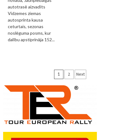
novadā, Jaunpiebalgas
autotrasē aizvadīts
Vidzemes ziemas
autosprinta kausa
ceturtais, sezonas
noslēguma posms, kur
dalību apstiprināja 152...
Ziņu
1
2
Next
numerācija
pēc
lappusēm