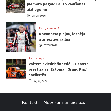
piemēro pagaidu auto vadīšanas
aizliegumu
08/08/2026
Rallijs pasaulē
Rovanpera pieļauj iespēju
atgriezties rallijā
07/08/2026
Autošoseja
Valters Zviedris šonedēļ uz starta
prestižajās ‘Estonian Grand Prix’
sacīkstēs
07/08/2026
Kontakti
Noteikumi un tiesības