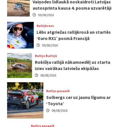
Vaiņodes lidlaukā noskaidroti Latvijas
autosprinta kausa 4. posma uzvarētāji
09/08/2026
Rallijkross
Lēbs atgriežas rallijkrosā un startēs
‘Euro RX1’ posmā Francijā
09/08/2026
Rallijs Baltijā
Rokišķu rallijā nākamnedēļ uz starta
izies vairākas latviešu ekipāžas
08/08/2026
Rallijs pasaulē
Solbergs cer uz jaunu līgumu ar
‘Toyota’
08/08/2026
Rallijs pasaulē