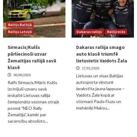
Rallijs Baltijā
Rallijs Latvijā
Dakaras rallijs
Rallijreids
Sirmacis/Kulšs
Dakaras rallija smago
pārliecinoši uzvar
auto klasē triumfē
Žemaitijas rallijā savā
lietuvietis Vaidots Žala
klasē
17/01/2026
06/06/2026
Lietuvas un visas Baltijas
autosporta vēsturē
Ralfs Sirmacis/Māris Kulšs
ierakstīta jauna lappuse –
izcīnījuši uzvaru savā
Vaidots Žala kopā ar
ieskaitē Lietuvas rallija
stūrmani Paulo Fiuzu un
čempionāta sezonas otrajā
mehāniķi Maksu...
posmā "NEO Rally
Žemaitija", kamēr par
sacensību absolūto...