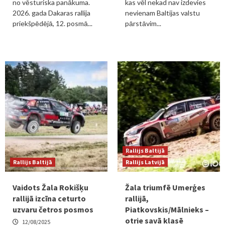
no vēsturiska panākuma.
kas vēl nekad nav izdevies
2026. gada Dakaras rallija
nevienam Baltijas valstu
priekšpēdējā, 12. posmā...
pārstāvim...
Rallijs Baltijā
Rallijs Baltijā
Rallijs Latvijā
Vaidots Žala Rokišķu
Žala triumfē Umerģes
rallijā izcīna ceturto
rallijā,
uzvaru četros posmos
Piatkovskis/Mālnieks –
otrie savā klasē
12/08/2025