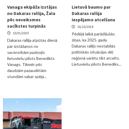
Vanaga ekipāža izstājas
Lietuvā baumo par
no Dakaras rallija, Žala
Dakaras rallija
pēc neveiksmes
iespējamo atcelšanu
sacīkstes turpinās
16/10/2024
10/01/2025
Pēdējā laikā parādījušās
ziņas, ka 2025. gada
Dakaras rallija atpūtas dienā
Dakaras rallijs nestabilās
par izstāšanos no
politiskās situācijas dēļ
sacensībām paziņojis
reģionā varētu tikt atcelts.
lietuviešu pilots Benedikts
Lietuviešu pilots Benediks...
Vanags. Tikmēr pēc
daudzām pazaudētām
stundām vakar spēja...