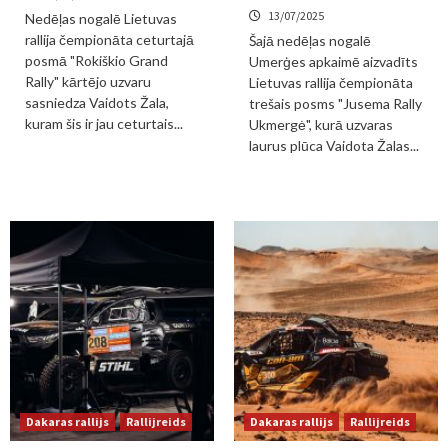
13/07/2025
Nedēļas nogalē Lietuvas
rallija čempionāta ceturtajā
Šajā nedēļas nogalē
posmā "Rokiškio Grand
Umerģes apkaimē aizvadīts
Rally" kārtējo uzvaru
Lietuvas rallija čempionāta
sasniedza Vaidots Žala,
trešais posms "Jusema Rally
kuram šis ir jau ceturtais...
Ukmergė", kurā uzvaras
laurus plūca Vaidota Žalas...
Dakaras rallijs
Rallijreids
Dakaras rallijs
Rallijreids