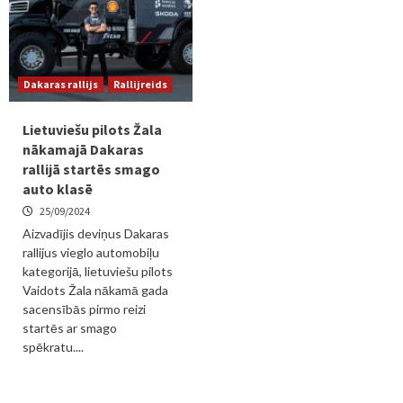
Dakaras rallijs
Rallijreids
Lietuviešu pilots Žala
nākamajā Dakaras
rallijā startēs smago
auto klasē
25/09/2024
Aizvadījis deviņus Dakaras
rallijus vieglo automobiļu
kategorijā, lietuviešu pilots
Vaidots Žala nākamā gada
sacensībās pirmo reizi
startēs ar smago
spēkratu....