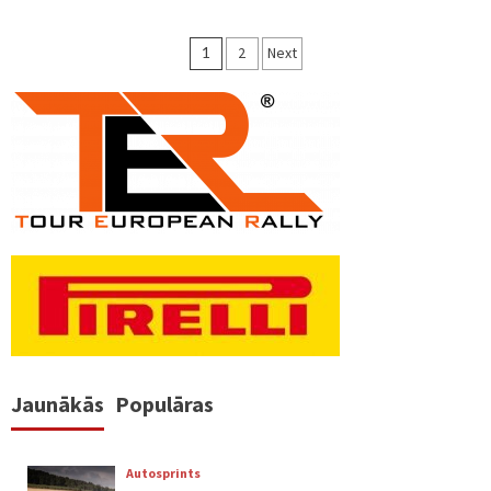
Ziņu
1
2
Next
numerācija
pēc
lappusēm
Jaunākās
Populāras
Autosprints