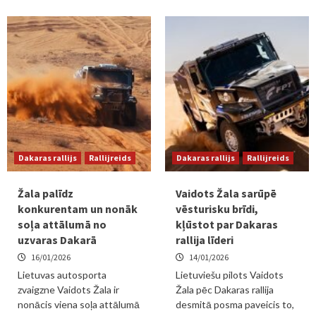
Dakaras rallijs
Rallijreids
Dakaras rallijs
Rallijreids
Žala palīdz
Vaidots Žala sarūpē
konkurentam un nonāk
vēsturisku brīdi,
soļa attālumā no
kļūstot par Dakaras
uzvaras Dakarā
rallija līderi
16/01/2026
14/01/2026
Lietuvas autosporta
Lietuviešu pilots Vaidots
zvaigzne Vaidots Žala ir
Žala pēc Dakaras rallija
nonācis viena soļa attālumā
desmitā posma paveicis to,