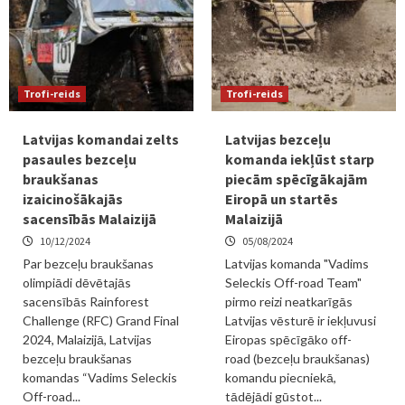
Trofi-reids
Trofi-reids
Latvijas komandai zelts
Latvijas bezceļu
pasaules bezceļu
komanda iekļūst starp
braukšanas
piecām spēcīgākajām
izaicinošākajās
Eiropā un startēs
sacensībās Malaizijā
Malaizijā
10/12/2024
05/08/2024
Par bezceļu braukšanas
Latvijas komanda "Vadims
olimpiādi dēvētajās
Seleckis Off-road Team"
sacensībās Rainforest
pirmo reizi neatkarīgās
Challenge (RFC) Grand Final
Latvijas vēsturē ir iekļuvusi
2024, Malaizijā, Latvijas
Eiropas spēcīgāko off-
bezceļu braukšanas
road (bezceļu braukšanas)
komandas “Vadims Seleckis
komandu piecniekā,
Off-road...
tādējādi gūstot...