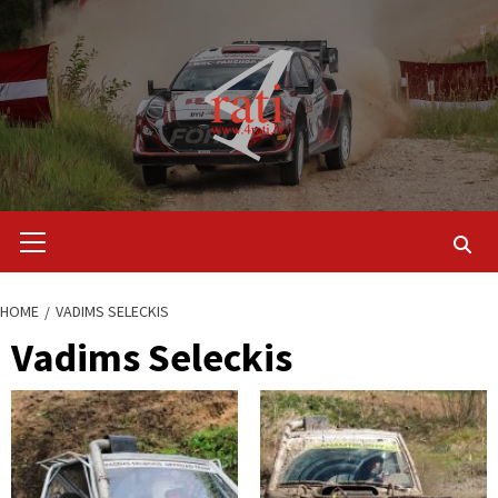
Skip
to
content
Primary
Menu
HOME
VADIMS SELECKIS
Vadims Seleckis