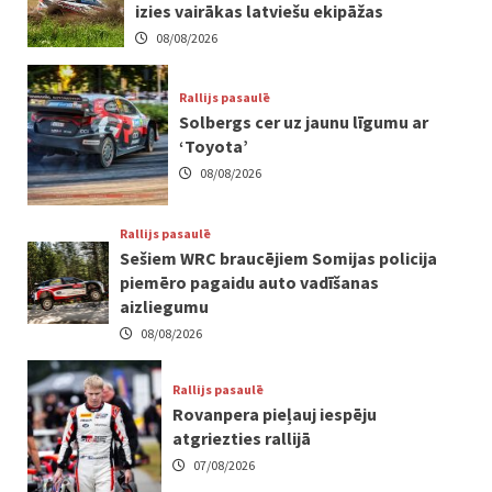
izies vairākas latviešu ekipāžas
08/08/2026
Rallijs pasaulē
Solbergs cer uz jaunu līgumu ar
‘Toyota’
08/08/2026
Rallijs pasaulē
Sešiem WRC braucējiem Somijas policija
piemēro pagaidu auto vadīšanas
aizliegumu
08/08/2026
Rallijs pasaulē
Rovanpera pieļauj iespēju
atgriezties rallijā
07/08/2026