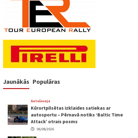
Jaunākās
Populāras
Autošoseja
Kūrortpilsētas izklaides satiekas ar
autosportu – Pērnavā notiks ‘Baltic Time
Attack’ otrais posms
06/08/2026