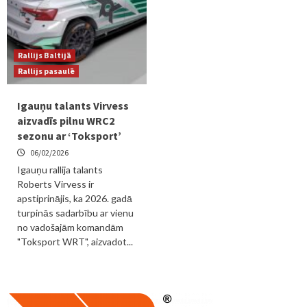
Rallijs Baltijā
Rallijs pasaulē
Igauņu talants Virvess
aizvadīs pilnu WRC2
sezonu ar ‘Toksport’
06/02/2026
Igauņu rallija talants
Roberts Virvess ir
apstiprinājis, ka 2026. gadā
turpinās sadarbību ar vienu
no vadošajām komandām
"Toksport WRT", aizvadot...