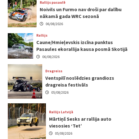
Rallijs pasaulē
Noivils un Furmo nav droši par dalību
nākamā gada WRC sezonā
06/08/2026
Rallijs
Caune/Hmieļevskis izcīna punktus
Pasaules ekorallija kausa posmā Skotijā
06/08/2026
Dragreiss
Ventspilī noslēdzies grandiozs
dragreisa festivāls
05/08/2026
Rallijs Latvijā
Mārtiņš Sesks ar rallija auto
viesosies ‘Tet’
05/08/2026