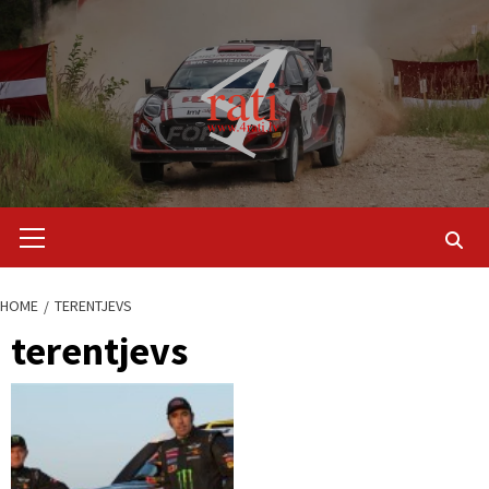
Skip
to
content
Primary
Menu
HOME
TERENTJEVS
terentjevs