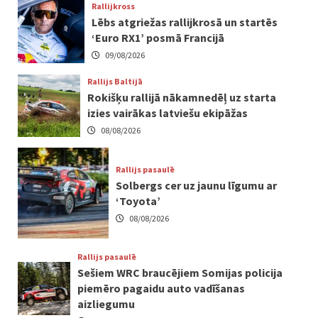
Rallijkross
Lēbs atgriežas rallijkrosā un startēs
‘Euro RX1’ posmā Francijā
09/08/2026
Rallijs Baltijā
Rokišķu rallijā nākamnedēļ uz starta
izies vairākas latviešu ekipāžas
08/08/2026
Rallijs pasaulē
Solbergs cer uz jaunu līgumu ar
‘Toyota’
08/08/2026
Rallijs pasaulē
Sešiem WRC braucējiem Somijas policija
piemēro pagaidu auto vadīšanas
aizliegumu