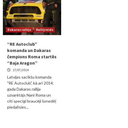
Dakaras rallijs
Rallijreids
“RE Autoclub”
komanda un Dakaras
čempions Roma startēs
“Baja Aragon”
17/07/2014
Latvijas sacīkšu komanda
"RE Autoclub", kā arī 2014.
gada Dakaras rallija
uzvarētājs Nani Roma un
citi specīgi braucēji šonedēļ
piedalīsies...