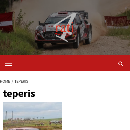
Skip
to
content
Primary
Menu
HOME
TEPERIS
teperis