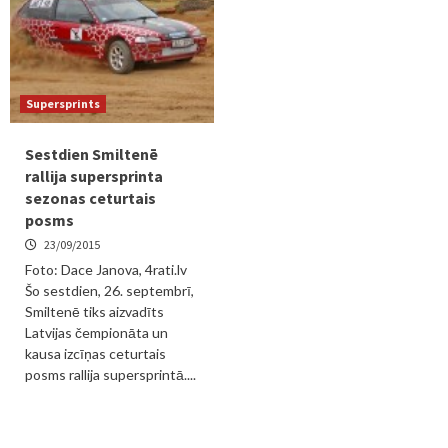
Supersprints
Sestdien Smiltenē
rallija supersprinta
sezonas ceturtais
posms
23/09/2015
Foto: Dace Janova, 4rati.lv
Šo sestdien, 26. septembrī,
Smiltenē tiks aizvadīts
Latvijas čempionāta un
kausa izcīņas ceturtais
posms rallija supersprintā....