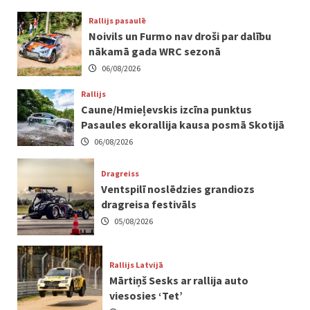
Rallijs pasaulē
Noivils un Furmo nav droši par dalību
nākamā gada WRC sezonā
06/08/2026
Rallijs
Caune/Hmieļevskis izcīna punktus
Pasaules ekorallija kausa posmā Skotijā
06/08/2026
Dragreiss
Ventspilī noslēdzies grandiozs
dragreisa festivāls
05/08/2026
Rallijs Latvijā
Mārtiņš Sesks ar rallija auto
viesosies ‘Tet’