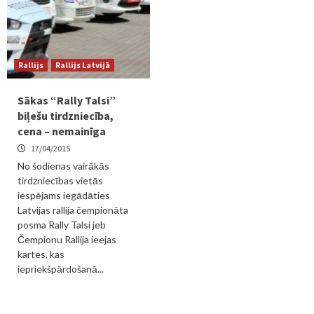
Rallijs
Rallijs Latvijā
Sākas “Rally Talsi”
biļešu tirdzniecība,
cena – nemainīga
17/04/2015
No šodienas vairākās
tirdzniecības vietās
iespējams iegādāties
Latvijas rallija čempionāta
posma Rally Talsi jeb
Čempionu Rallija ieejas
kartes, kas
iepriekšpārdošanā...