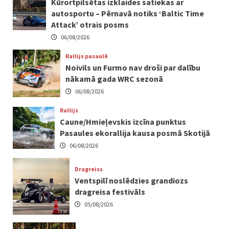
Kūrortpilsētas izklaides satiekas ar
autosportu – Pērnavā notiks ‘Baltic Time
Attack’ otrais posms
06/08/2026
Rallijs pasaulē
Noivils un Furmo nav droši par dalību
nākamā gada WRC sezonā
06/08/2026
Rallijs
Caune/Hmieļevskis izcīna punktus
Pasaules ekorallija kausa posmā Skotijā
06/08/2026
Dragreiss
Ventspilī noslēdzies grandiozs
dragreisa festivāls
05/08/2026