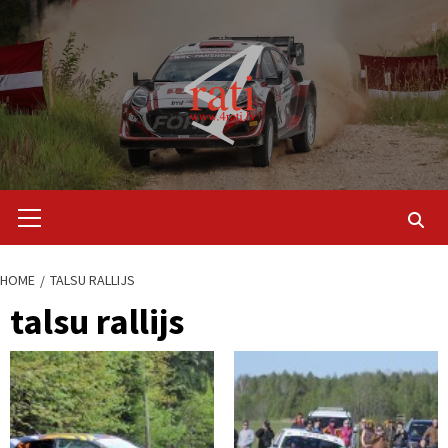
Skip
to
content
Primary
Menu
HOME
TALSU RALLIJS
talsu rallijs