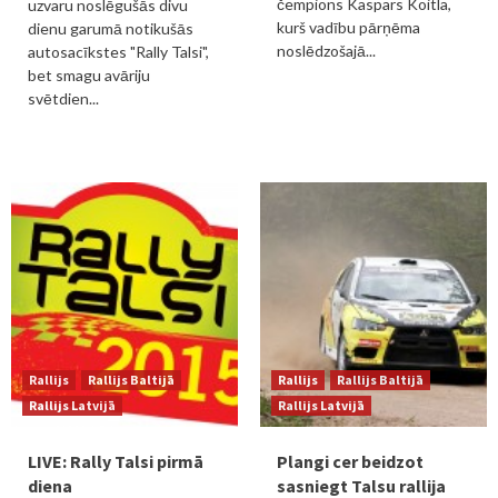
čempions Kaspars Koitla,
uzvaru noslēgušās divu
kurš vadību pārņēma
dienu garumā notikušās
noslēdzošajā...
autosacīkstes "Rally Talsi",
bet smagu avāriju
svētdien...
Rallijs
Rallijs Baltijā
Rallijs
Rallijs Baltijā
Rallijs Latvijā
Rallijs Latvijā
LIVE: Rally Talsi pirmā
Plangi cer beidzot
diena
sasniegt Talsu rallija