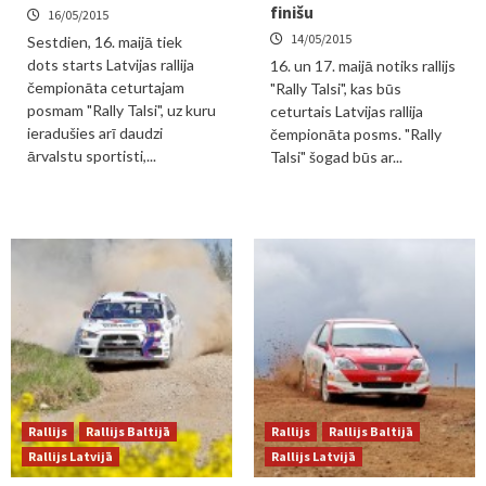
finišu
16/05/2015
14/05/2015
Sestdien, 16. maijā tiek
dots starts Latvijas rallija
16. un 17. maijā notiks rallijs
čempionāta ceturtajam
"Rally Talsi", kas būs
posmam "Rally Talsi", uz kuru
ceturtais Latvijas rallija
ieradušies arī daudzi
čempionāta posms. "Rally
ārvalstu sportisti,...
Talsi" šogad būs ar...
Rallijs
Rallijs Baltijā
Rallijs
Rallijs Baltijā
Rallijs Latvijā
Rallijs Latvijā