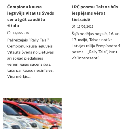
Čempionu kausa
LRČ posmu Talsos būs
ieguvējs Vitauts Šveds
iespējams vērot
cer atgūt zaudēto
tiešraidē
titulu
13/05/2015
14/05/2015
Šajā nedēļas nogalē, 16. un
17. maijā, Talsos notiks
Pašreizējais "Rally Talsi"
Latvijas rallija čempionāta 4.
Čempionu kausa ieguvējs
posms – „Rally Talsi”, kuru
Vitauts Šveds no Lietuvas
visi interesenti...
arī šogad piedalīsies
vērienīgajās sacensībās,
taču par kausu necīnīsies.
Viņa mērķis...