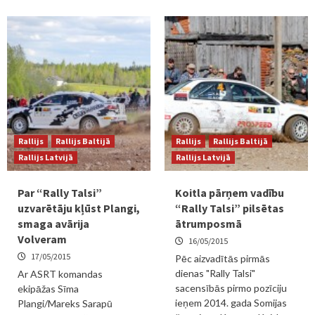
Rallijs
Rallijs Baltijā
Rallijs
Rallijs Baltijā
Rallijs Latvijā
Rallijs Latvijā
Par “Rally Talsi”
Koitla pārņem vadību
uzvarētāju kļūst Plangi,
“Rally Talsi” pilsētas
smaga avārija
ātrumposmā
Volveram
16/05/2015
17/05/2015
Pēc aizvadītās pirmās
dienas "Rally Talsi"
Ar ASRT komandas
sacensībās pirmo pozīciju
ekipāžas Sīma
ieņem 2014. gada Somijas
Plangi/Mareks Sarapū