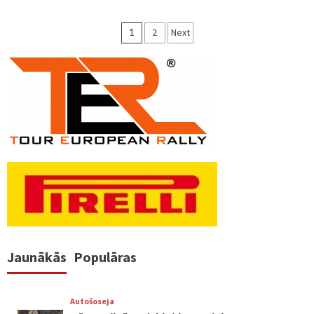
Ziņu
1
2
Next
numerācija
pēc
lappusēm
Jaunākās
Populāras
Autošoseja