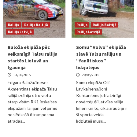
Rallijs
Rallijs Baltijā
Rallijs
Rallijs Baltijā
Rallijs Latvijā
Rallijs Latvijā
Baloža ekipāža pēc
Somu “Volvo” ekipāža
veiksmīgā Talsu rallija
slavē Talsu ralliju un
startēs Lietuvā un
“fanātiskos”
Igaunijā
līdzjutējus
03/06/2015
20/05/2015
Edgara Baloža/Ineses
Somu ekipāža Olli
Akmentiņas ekipāža Talsu
Lavikainens/Joni
rallijā izcīnīja otro vietu
Kohtaniems ļoti atzinīgi
starp visām RK1 ieskaites
novērtējuši Latvijas rallija
ekipāžām, lai gan vēl pirms
līmeni un to, cik aizrautīgi ir
noslēdzošā ātrumposma
šī sporta veida
atradās...
līdzjutēji mūsu...