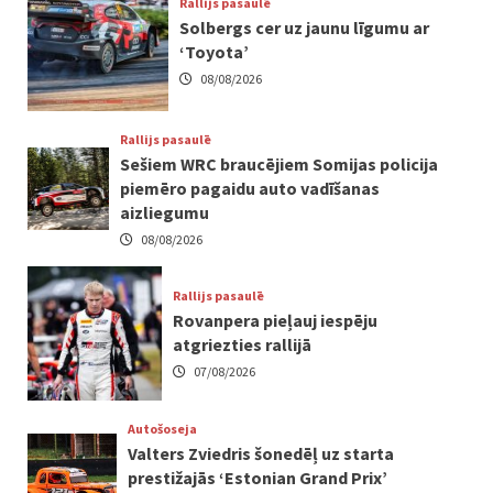
Rallijs pasaulē
Solbergs cer uz jaunu līgumu ar
‘Toyota’
08/08/2026
Rallijs pasaulē
Sešiem WRC braucējiem Somijas policija
piemēro pagaidu auto vadīšanas
aizliegumu
08/08/2026
Rallijs pasaulē
Rovanpera pieļauj iespēju
atgriezties rallijā
07/08/2026
Autošoseja
Valters Zviedris šonedēļ uz starta
prestižajās ‘Estonian Grand Prix’