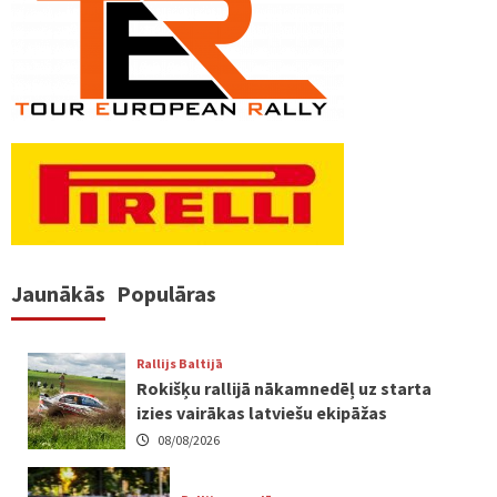
Jaunākās
Populāras
Rallijs Baltijā
Rokišķu rallijā nākamnedēļ uz starta
izies vairākas latviešu ekipāžas
08/08/2026