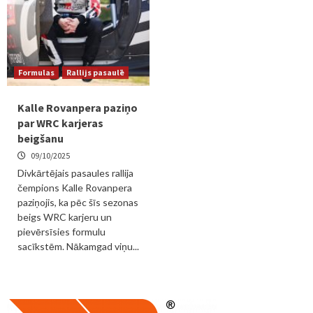
Formulas
Rallijs pasaulē
Kalle Rovanpera paziņo
par WRC karjeras
beigšanu
09/10/2025
Divkārtējais pasaules rallija
čempions Kalle Rovanpera
paziņojis, ka pēc šīs sezonas
beigs WRC karjeru un
pievērsīsies formulu
sacīkstēm. Nākamgad viņu...