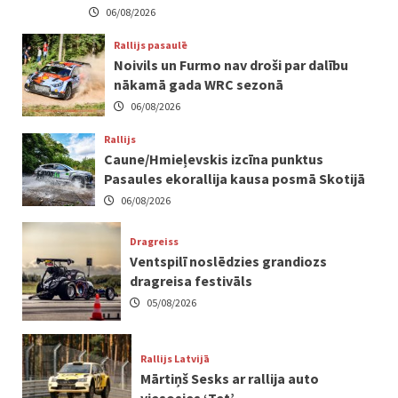
06/08/2026
Rallijs pasaulē
Noivils un Furmo nav droši par dalību
nākamā gada WRC sezonā
06/08/2026
Rallijs
Caune/Hmieļevskis izcīna punktus
Pasaules ekorallija kausa posmā Skotijā
06/08/2026
Dragreiss
Ventspilī noslēdzies grandiozs
dragreisa festivāls
05/08/2026
Rallijs Latvijā
Mārtiņš Sesks ar rallija auto
viesosies ‘Tet’