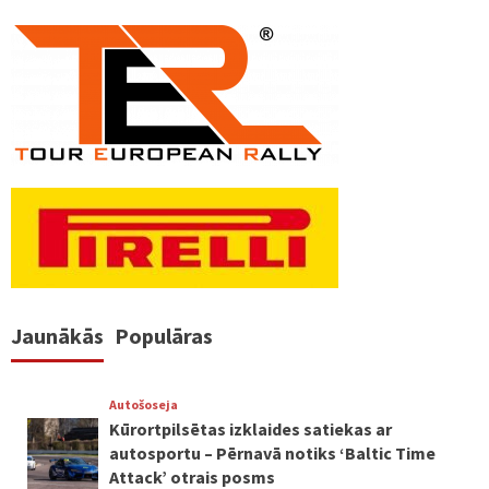
Jaunākās
Populāras
Autošoseja
Kūrortpilsētas izklaides satiekas ar
autosportu – Pērnavā notiks ‘Baltic Time
Attack’ otrais posms