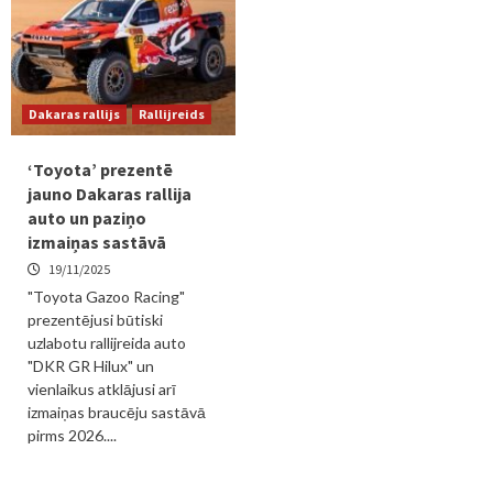
Dakaras rallijs
Rallijreids
‘Toyota’ prezentē
jauno Dakaras rallija
auto un paziņo
izmaiņas sastāvā
19/11/2025
"Toyota Gazoo Racing"
prezentējusi būtiski
uzlabotu rallijreida auto
"DKR GR Hilux" un
vienlaikus atklājusi arī
izmaiņas braucēju sastāvā
pirms 2026....