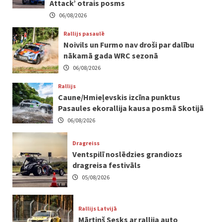
Attack’ otrais posms
06/08/2026
Rallijs pasaulē
Noivils un Furmo nav droši par dalību
nākamā gada WRC sezonā
06/08/2026
Rallijs
Caune/Hmieļevskis izcīna punktus
Pasaules ekorallija kausa posmā Skotijā
06/08/2026
Dragreiss
Ventspilī noslēdzies grandiozs
dragreisa festivāls
05/08/2026
Rallijs Latvijā
Mārtiņš Sesks ar rallija auto