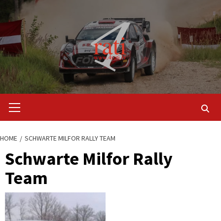
Skip
to
content
Primary
Menu
HOME
SCHWARTE MILFOR RALLY TEAM
Schwarte Milfor Rally
Team