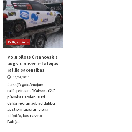
Rallijsprints
Poļu pilots Črzanovskis
augstu novērtē Latvijas
rallija sacensības
16/04/2015
2. maijā gaidāmajam
rallijsprintam "Kalnamuiža"
piesakās arvien jauni
dalībnieki un šobrīd dalību
apstiprinājusi arī viena
ekipāža, kas nav no
Baltijas...