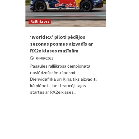
Rallijkross
‘World RX’ piloti pēdējos
sezonas posmus aizvadīs ar
RX2e klases mašīnām
04/09/2023
Pasaules rallijkrosa čempionāta
noslēdzošie četri posmi
Dienvidāfrikā un Ķīnā tiks aizvadīti,
kā plānots, bet braucēji tajos
startēs ar RX2e klases...