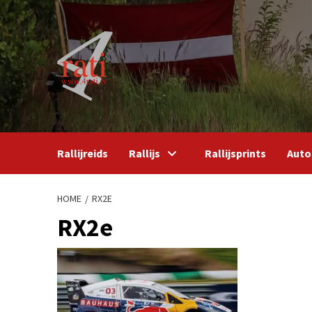
Skip
to
content
Rallijreids
Rallijs
Rallijsprints
Auto
HOME
RX2E
RX2e