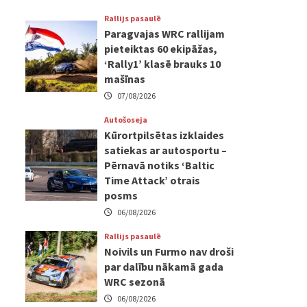
Rallijs pasaulē
Paragvajas WRC rallijam
pieteiktas 60 ekipāžas,
‘Rally1’ klasē brauks 10
mašīnas
07/08/2026
Autošoseja
Kūrortpilsētas izklaides
satiekas ar autosportu –
Pērnavā notiks ‘Baltic
Time Attack’ otrais
posms
06/08/2026
Rallijs pasaulē
Noivils un Furmo nav droši
par dalību nākamā gada
WRC sezonā
06/08/2026