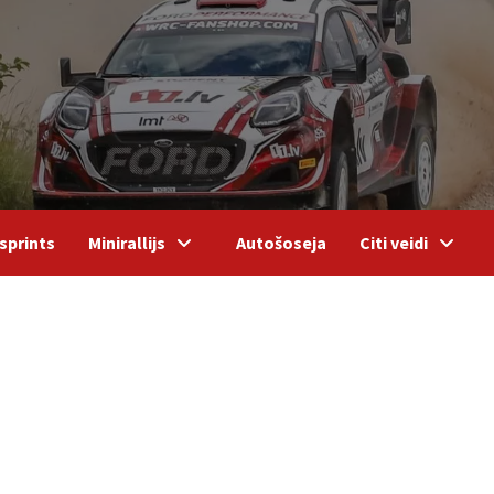
sprints
Minirallijs
Autošoseja
Citi veidi