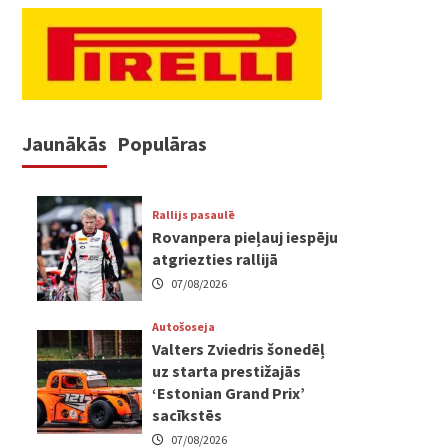
Jaunākās
Populāras
Rallijs pasaulē
Rovanpera pieļauj iespēju
atgriezties rallijā
07/08/2026
Autošoseja
Valters Zviedris šonedēļ
uz starta prestižajās
‘Estonian Grand Prix’
sacīkstēs
07/08/2026