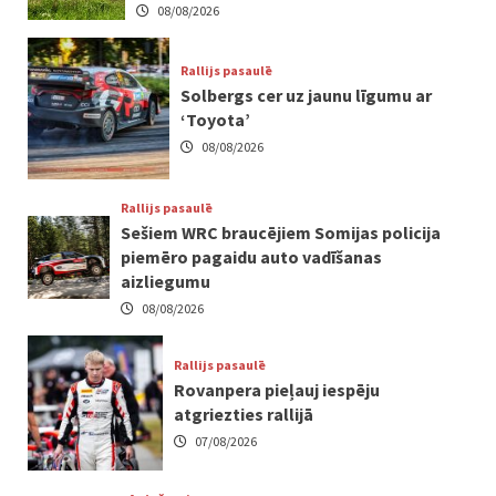
08/08/2026
Rallijs pasaulē
Solbergs cer uz jaunu līgumu ar
‘Toyota’
08/08/2026
Rallijs pasaulē
Sešiem WRC braucējiem Somijas policija
piemēro pagaidu auto vadīšanas
aizliegumu
08/08/2026
Rallijs pasaulē
Rovanpera pieļauj iespēju
atgriezties rallijā
07/08/2026