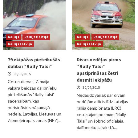
Rallijs
Rallijs Baltijā
Rallijs
Rallijs Baltijā
Rallijs Latvijā
Rallijs Latvijā
79 ekipāžas pieteikušās
Divas nedēļas pirms
dalībai “Rally Talsi”
“Rally Talsi”
apstiprinātas četri
08/05/2015
desmiti ekipāžu
Ceturtdienas, 7. maija
30/04/2015
vakarā beidzās dalībnieku
pieteikšanās "Rally Talsi"
Nedaudz vairāk par divām
sacensībām, kas
nedēļām atlicis līdz Latvijas
norisināsies nākamajā
rallija čempionāta (LRČ)
nedēļā. Latvijas, Lietuvas un
ceturtajam posmam "Rally
Ziemeļeiropas zonas (NEZ)...
Talsi" un šobrīd oficiālajā
dalībnieku sarakstā...