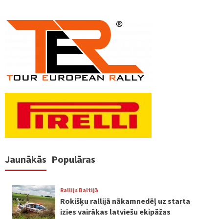
Jaunākās
Populāras
Rallijs Baltijā
Rokišķu rallijā nākamnedēļ uz starta
izies vairākas latviešu ekipāžas