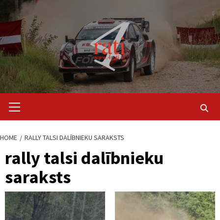
Skip
to
content
Primary
Menu
HOME
RALLY TALSI DALĪBNIEKU SARAKSTS
rally talsi dalībnieku
saraksts