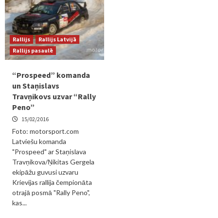
Rallijs
Rallijs Latvijā
Rallijs pasaulē
“Prospeed” komanda
un Staņislavs
Travņikovs uzvar “Rally
Peno”
15/02/2016
Foto: motorsport.com
Latviešu komanda
"Prospeed" ar Staņislava
Travņikova/Ņikitas Gergela
ekipāžu guvusi uzvaru
Krievijas rallija čempionāta
otrajā posmā "Rally Peno",
kas...