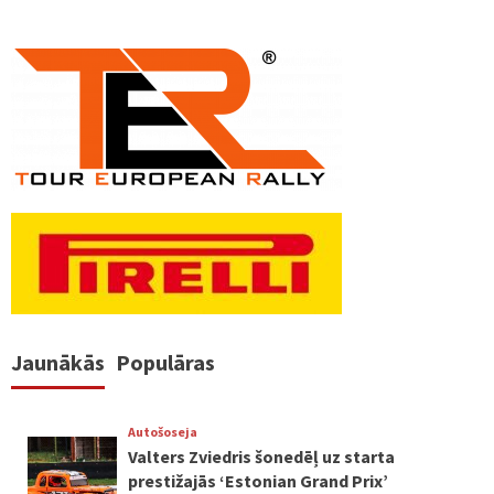
Jaunākās
Populāras
Autošoseja
Valters Zviedris šonedēļ uz starta
prestižajās ‘Estonian Grand Prix’