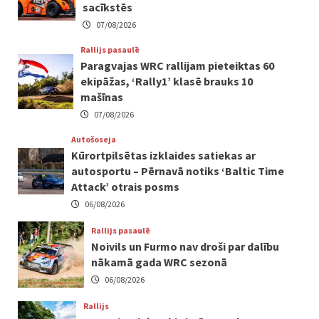
sacīkstēs
07/08/2026
Rallijs pasaulē
Paragvajas WRC rallijam pieteiktas 60
ekipāžas, ‘Rally1’ klasē brauks 10
mašīnas
07/08/2026
Autošoseja
Kūrortpilsētas izklaides satiekas ar
autosportu – Pērnavā notiks ‘Baltic Time
Attack’ otrais posms
06/08/2026
Rallijs pasaulē
Noivils un Furmo nav droši par dalību
nākamā gada WRC sezonā
06/08/2026
Rallijs