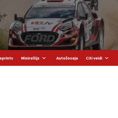
sprints
Minirallijs
Autošoseja
Citi veidi