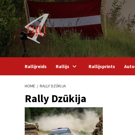
Skip
to
content
Rallijreids
Rallijs
Rallijsprints
Auto
HOME
RALLY DZŪKIJA
Rally Dzūkija