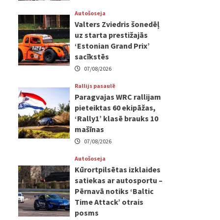
Autošoseja
Valters Zviedris šonedēļ
uz starta prestižajās
‘Estonian Grand Prix’
sacīkstēs
07/08/2026
Rallijs pasaulē
Paragvajas WRC rallijam
pieteiktas 60 ekipāžas,
‘Rally1’ klasē brauks 10
mašīnas
07/08/2026
Autošoseja
Kūrortpilsētas izklaides
satiekas ar autosportu –
Pērnavā notiks ‘Baltic
Time Attack’ otrais
posms