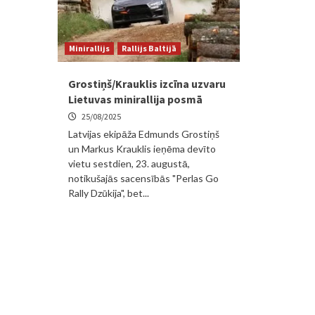
Minirallijs
Rallijs Baltijā
Grostiņš/Krauklis izcīna uzvaru
Lietuvas minirallija posmā
25/08/2025
Latvijas ekipāža Edmunds Grostiņš
un Markus Krauklis ieņēma devīto
vietu sestdien, 23. augustā,
notikušajās sacensībās "Perlas Go
Rally Dzūkija", bet...