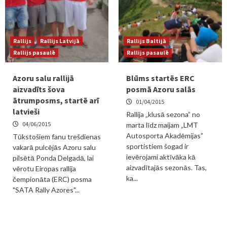
Rallijs
Rallijs Latvijā
Rallijs Baltijā
Rallijs pasaulē
Rallijs pasaulē
Azoru salu rallijā
Blūms startēs ERC
aizvadīts šova
posmā Azoru salās
ātrumposms, startē arī
01/04/2015
latvieši
Rallija „klusā sezona” no
04/06/2015
marta līdz maijam „LMT
Autosporta Akadēmijas”
Tūkstošiem fanu trešdienas
sportistiem šogad ir
vakarā pulcējās Azoru salu
ievērojami aktīvāka kā
pilsētā Ponda Delgadā, lai
aizvadītajās sezonās. Tas,
vērotu Eiropas rallija
ka...
čempionāta (ERC) posma
"SATA Rally Azores"...