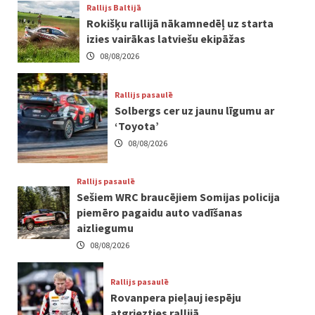
Rallijs Baltijā
Rokišķu rallijā nākamnedēļ uz starta
izies vairākas latviešu ekipāžas
08/08/2026
Rallijs pasaulē
Solbergs cer uz jaunu līgumu ar
‘Toyota’
08/08/2026
Rallijs pasaulē
Sešiem WRC braucējiem Somijas policija
piemēro pagaidu auto vadīšanas
aizliegumu
08/08/2026
Rallijs pasaulē
Rovanpera pieļauj iespēju
atgriezties rallijā