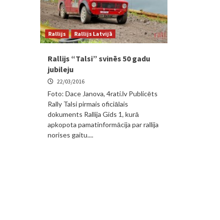
Rallijs
Rallijs Latvijā
Rallijs “Talsi” svinēs 50 gadu
jubileju
22/03/2016
Foto: Dace Janova, 4rati.lv Publicēts
Rally Talsi pirmais oficiālais
dokuments Rallija Gids 1, kurā
apkopota pamatinformācija par rallija
norises gaitu....