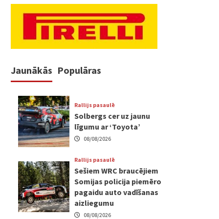
Jaunākās
Populāras
Rallijs pasaulē
Solbergs cer uz jaunu
līgumu ar ‘Toyota’
08/08/2026
Rallijs pasaulē
Sešiem WRC braucējiem
Somijas policija piemēro
pagaidu auto vadīšanas
aizliegumu
08/08/2026