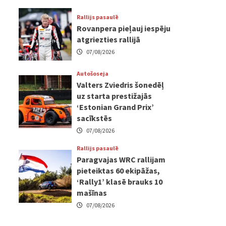
Rallijs pasaulē
Rovanpera pieļauj iespēju
atgriezties rallijā
07/08/2026
Autošoseja
Valters Zviedris šonedēļ
uz starta prestižajās
‘Estonian Grand Prix’
sacīkstēs
07/08/2026
Rallijs pasaulē
Paragvajas WRC rallijam
pieteiktas 60 ekipāžas,
‘Rally1’ klasē brauks 10
mašīnas
07/08/2026