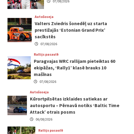
07/08/2026
Autošoseja
Valters Zviedris šonedēļ uz starta
prestižajās ‘Estonian Grand Prix’
sacīkstēs
07/08/2026
Rallijs pasaulē
Paragvajas WRC rallijam pieteiktas 60
ekipāžas, ‘Rally1’ klasē brauks 10
mašīnas
07/08/2026
Autošoseja
Kūrortpilsētas izklaides satiekas ar
autosportu – Pērnavā notiks ‘Baltic Time
Attack’ otrais posms
06/08/2026
Rallijs pasaulē