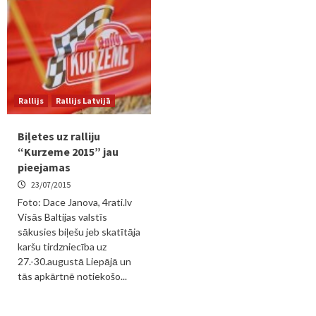
Rallijs
Rallijs Latvijā
Biļetes uz ralliju
“Kurzeme 2015” jau
pieejamas
23/07/2015
Foto: Dace Janova, 4rati.lv
Visās Baltijas valstīs
sākusies biļešu jeb skatītāja
karšu tirdzniecība uz
27.-30.augustā Liepājā un
tās apkārtnē notiekošo...