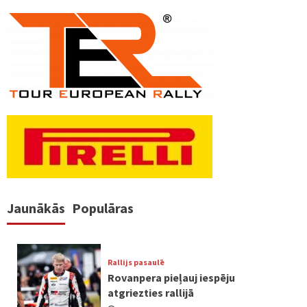
Jaunākās
Populāras
Rallijs pasaulē
Rovanpera pieļauj iespēju
atgriezties rallijā