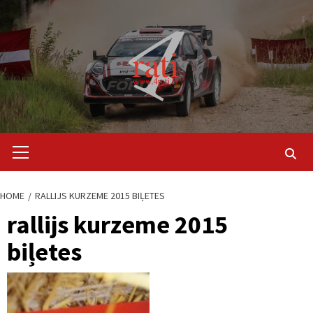
Skip
to
content
Primary
Menu
HOME
RALLIJS KURZEME 2015 BIĻETES
rallijs kurzeme 2015
biļetes