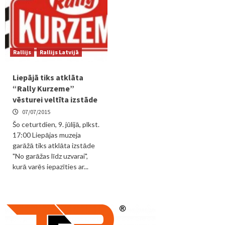
Rallijs
Rallijs Latvijā
Liepājā tiks atklāta
“Rally Kurzeme”
vēsturei veltīta izstāde
07/07/2015
Šo ceturtdien, 9. jūlijā, plkst.
17:00 Liepājas muzeja
garāžā tiks atklāta izstāde
"No garāžas līdz uzvarai",
kurā varēs iepazīties ar...