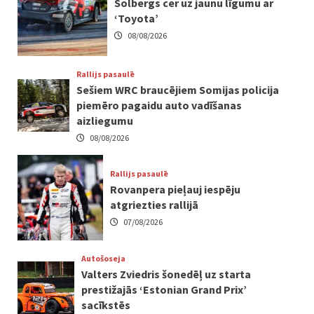
Solbergs cer uz jaunu līgumu ar
‘Toyota’
08/08/2026
Rallijs pasaulē
Sešiem WRC braucējiem Somijas policija
piemēro pagaidu auto vadīšanas
aizliegumu
08/08/2026
Rallijs pasaulē
Rovanpera pieļauj iespēju
atgriezties rallijā
07/08/2026
Autošoseja
Valters Zviedris šonedēļ uz starta
prestižajās ‘Estonian Grand Prix’
sacīkstēs