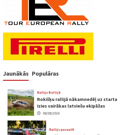
Jaunākās
Populāras
Rallijs Baltijā
Rokišķu rallijā nākamnedēļ uz starta
izies vairākas latviešu ekipāžas
08/08/2026
Rallijs pasaulē