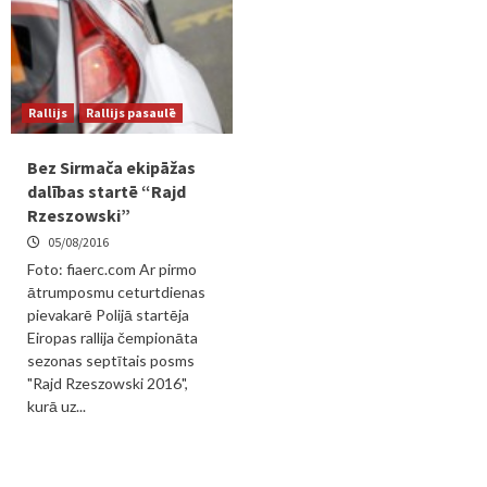
Rallijs
Rallijs pasaulē
Bez Sirmača ekipāžas
dalības startē “Rajd
Rzeszowski”
05/08/2016
Foto: fiaerc.com Ar pirmo
ātrumposmu ceturtdienas
pievakarē Polijā startēja
Eiropas rallija čempionāta
sezonas septītais posms
"Rajd Rzeszowski 2016",
kurā uz...