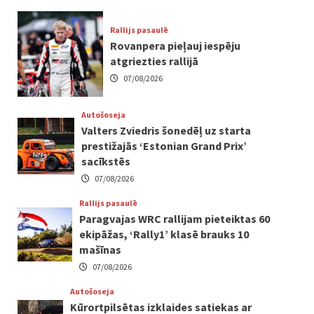
Rallijs pasaulē
Rovanpera pieļauj iespēju
atgriezties rallijā
07/08/2026
Autošoseja
Valters Zviedris šonedēļ uz starta
prestižajās ‘Estonian Grand Prix’
sacīkstēs
07/08/2026
Rallijs pasaulē
Paragvajas WRC rallijam pieteiktas 60
ekipāžas, ‘Rally1’ klasē brauks 10
mašīnas
07/08/2026
Autošoseja
Kūrortpilsētas izklaides satiekas ar