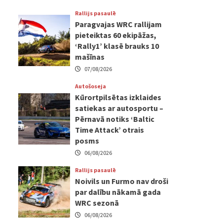
Rallijs pasaulē
Paragvajas WRC rallijam
pieteiktas 60 ekipāžas,
‘Rally1’ klasē brauks 10
mašīnas
07/08/2026
Autošoseja
Kūrortpilsētas izklaides
satiekas ar autosportu –
Pērnavā notiks ‘Baltic
Time Attack’ otrais
posms
06/08/2026
Rallijs pasaulē
Noivils un Furmo nav droši
par dalību nākamā gada
WRC sezonā
06/08/2026