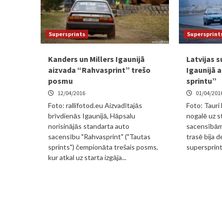
Supersprints
Supersprint
Kanders un Millers Igaunijā
Latvijas s
aizvada “Rahvasprint” trešo
Igaunijā 
posmu
sprintu”
12/04/2016
01/04/201
Foto: rallifotod.eu Aizvadītajās
Foto: Tauri
brīvdienās Igaunijā, Hāpsalu
nogalē uz s
norisinājās standarta auto
sacensībām 
sacensību "Rahvasprint" ("Tautas
trasē bija d
sprints") čempionāta trešais posms,
supersprinta
kur atkal uz starta izgāja...