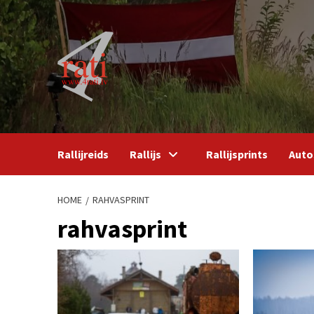
Skip
to
content
Rallijreids
Rallijs
Rallijsprints
Auto
HOME
RAHVASPRINT
rahvasprint