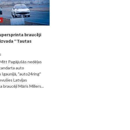
s
upersprinta braucēji
aizvada “Tautas
6
 Mitt Pagājušās nedēļas
tandarta auto
Igaunijā, "auto24ring"
evušies Latvijas
 braucēji Māris Millers...