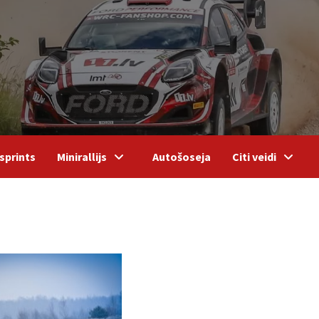
sprints
Minirallijs
Autošoseja
Citi veidi