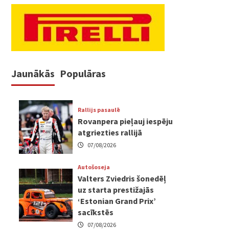
Jaunākās
Populāras
Rallijs pasaulē
Rovanpera pieļauj iespēju
atgriezties rallijā
07/08/2026
Autošoseja
Valters Zviedris šonedēļ
uz starta prestižajās
‘Estonian Grand Prix’
sacīkstēs
07/08/2026