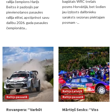
bagātais WRC trešais
rallija čempions Harijs
posms Horvātijā, bet šodien
Beitss ir paziņojis par
jau izziņots dalībnieku
pievienošanos pasaules
saraksts sezonas piektajam
rallija elitei, apstiprinot savu
posmam -...
dalību 2026. gada pasaules
čempionāta...
Rallijs Latvijā
Rallijs pasaulē
Rallijs pasaulē
Rovanpera: “Varbūt
Mārtiņš Sesks: “Viss