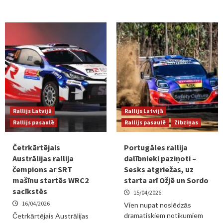
Rallijs Latvijā
Rallijs Latvijā
Rallijs pasaulē
Rallijs pasaulē
Zibziņas
Četrkārtējais
Portugāles rallija
Austrālijas rallija
dalībnieki paziņoti –
čempions ar SRT
Sesks atgriežas, uz
mašīnu startēs WRC2
starta arī Ožjē un Sordo
sacīkstēs
15/04/2026
16/04/2026
Vien nupat noslēdzās
dramatiskiem notikumiem
Četrkārtējais Austrālijas