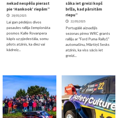
nekad nespēšu pierast
sāka iet greizi kopš
pie ‘Hankook’ riepām”
brīža, kad pārsitām
riepu”
28/05/2025
22/05/2025
Lai gan pēdējos divos
pasaules rallija čempionāta
Portugālē aizvadījis
posmos Kalle Rovanpera
sezonas pirmo WRC grants
kāpis uz pjedestāla, somu
ralliju ar "Ford Puma Rally1"
pilots atzinis, ka diez vai
automašīnu, Mārtiņš Sesks
kādreiz...
atzinis, ka viss sācis iet
greizi...