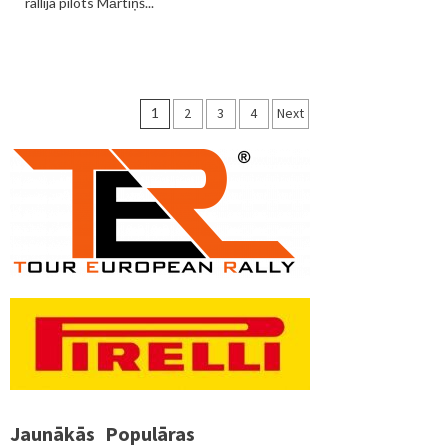
rallija pilots Mārtiņš...
Ziņu
1
2
3
4
Next
numerācija
pēc
lappusēm
Jaunākās
Populāras