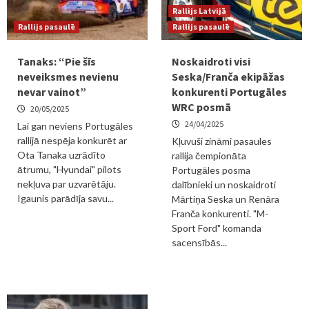
Rallijs Latvijā
Rallijs pasaulē
Rallijs pasaulē
Tanaks: “Pie šīs
Noskaidroti visi
neveiksmes nevienu
Seska/Franča ekipāžas
nevar vainot”
konkurenti Portugāles
WRC posmā
20/05/2025
24/04/2025
Lai gan neviens Portugāles
rallijā nespēja konkurēt ar
Kļuvuši zināmi pasaules
Ota Tanaka uzrādīto
rallija čempionāta
ātrumu, "Hyundai" pilots
Portugāles posma
nekļuva par uzvarētāju.
dalībnieki un noskaidroti
Igaunis parādīja savu...
Mārtiņa Seska un Renāra
Franča konkurenti. "M-
Sport Ford" komanda
sacensībās...