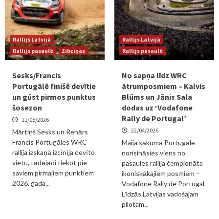
Rallijs Latvijā
Rallijs Latvijā
Rallijs pasaulē
Zibziņas
Rallijs pasaulē
Sesks/Francis
No sapņa līdz WRC
Portugālē finišē devītie
ātrumposmiem – Kalvis
un gūst pirmos punktus
Blūms un Jānis Sala
šosezon
dodas uz ‘Vodafone
Rally de Portugal’
11/05/2026
22/04/2026
Mārtiņš Sesks un Renārs
Francis Portugāles WRC
Maija sākumā Portugālē
rallija izskaņā izcīnīja devīto
norisināsies viens no
vietu, tādējādi tiekot pie
pasaules rallija čempionāta
saviem pirmajiem punktiem
ikoniskākajiem posmiem –
2026. gada...
Vodafone Rally de Portugal.
Līdzās Latvijas vadošajam
pilotam...