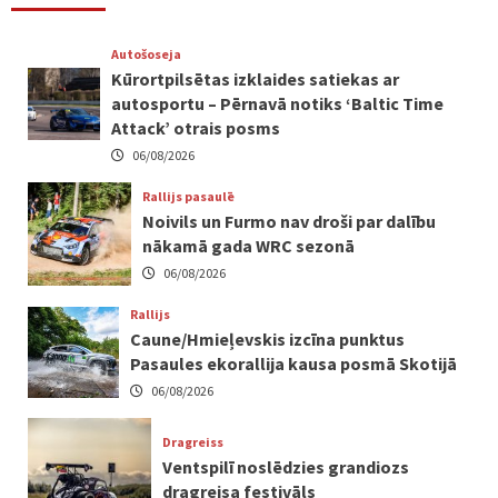
Autošoseja
Kūrortpilsētas izklaides satiekas ar
autosportu – Pērnavā notiks ‘Baltic Time
Attack’ otrais posms
06/08/2026
Rallijs pasaulē
Noivils un Furmo nav droši par dalību
nākamā gada WRC sezonā
06/08/2026
Rallijs
Caune/Hmieļevskis izcīna punktus
Pasaules ekorallija kausa posmā Skotijā
06/08/2026
Dragreiss
Ventspilī noslēdzies grandiozs
dragreisa festivāls