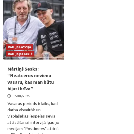
Rallijs Latvijā
Rallijs pasaulē
Mārtiņš Sesks:
“Neatceros nevienu
vasaru, kas man būtu
bijusi brīva”
15/04/2025
Vasaras periods ir laiks, kad
darba visvairāk un
visplašākās iespējas sevis
attīstīšanai, intervijā igauņu
medijam "Postimees" atzinis