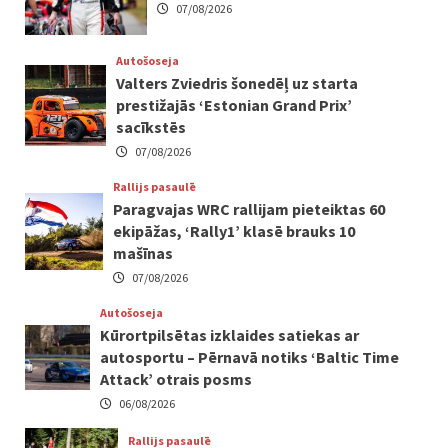
07/08/2026
Autošoseja
Valters Zviedris šonedēļ uz starta
prestižajās ‘Estonian Grand Prix’
sacīkstēs
07/08/2026
Rallijs pasaulē
Paragvajas WRC rallijam pieteiktas 60
ekipāžas, ‘Rally1’ klasē brauks 10
mašīnas
07/08/2026
Autošoseja
Kūrortpilsētas izklaides satiekas ar
autosportu – Pērnavā notiks ‘Baltic Time
Attack’ otrais posms
06/08/2026
Rallijs pasaulē