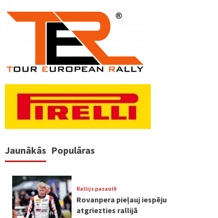
Jaunākās
Populāras
Rallijs pasaulē
Rovanpera pieļauj iespēju
atgriezties rallijā