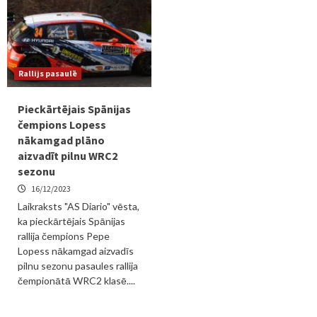
Rallijs pasaulē
Pieckārtējais Spānijas
čempions Lopess
nākamgad plāno
aizvadīt pilnu WRC2
sezonu
16/12/2023
Laikraksts "AS Diario" vēsta,
ka pieckārtējais Spānijas
rallija čempions Pepe
Lopess nākamgad aizvadīs
pilnu sezonu pasaules rallija
čempionātā WRC2 klasē....