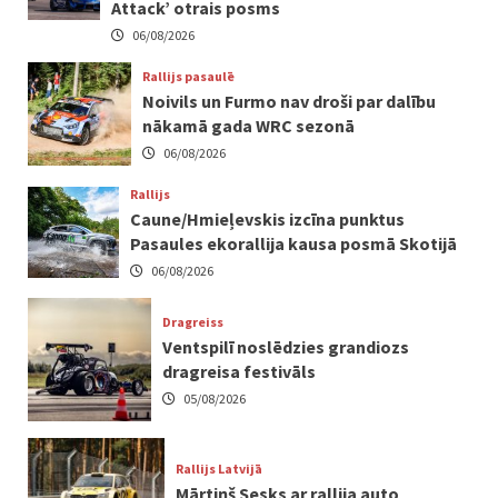
Attack’ otrais posms
06/08/2026
Rallijs pasaulē
Noivils un Furmo nav droši par dalību
nākamā gada WRC sezonā
06/08/2026
Rallijs
Caune/Hmieļevskis izcīna punktus
Pasaules ekorallija kausa posmā Skotijā
06/08/2026
Dragreiss
Ventspilī noslēdzies grandiozs
dragreisa festivāls
05/08/2026
Rallijs Latvijā
Mārtiņš Sesks ar rallija auto