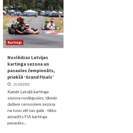
Kartingi
Noslēdzas Latvijas
kartinga sezona un
pasaules čempionāts,
priekšā ‘Grand Finals’
13/10/2023
Kamēr Latvijā kartinga
sezona noslēgusies, tikmēr
dažiem censoņiem sezona
ne tuvu vēl nav galā - tikko
aizvadīts FIA kartinga
pasaules...