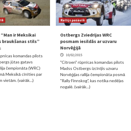
ulē
Rallijs pasaulē
 “Man ir Meksikai
Ostbergs Zviedrijas WRC
 braukšanas stils”
posmam iesildās ar uzvaru
Norvēģijā
5
10/02/2015
ūpnīcas komandas pilots
ergs jūtas gatavs
"Citroen" rūpnīcas komandas pilots
llija čempionāta (WRC)
Madss Ostbergs izcīnījis uzvaru
mā Meksikā cīnīties par
Norvēģijas rallija čempionāta posmā
 vietām. (vairāk…)
"Rally Finnskog", kas notika nedēļas
nogalē. (vairāk…)