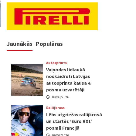
Jaunākās
Populāras
Autosprints
Vaiņodes lidlaukā
noskaidroti Latvijas
autosprinta kausa 4.
posma uzvarētāji
09/08/2026
Rallijkross
Lēbs atgriežas rallijkrosā
un startēs ‘Euro RX1’
posmā Francijā
09/08/2026