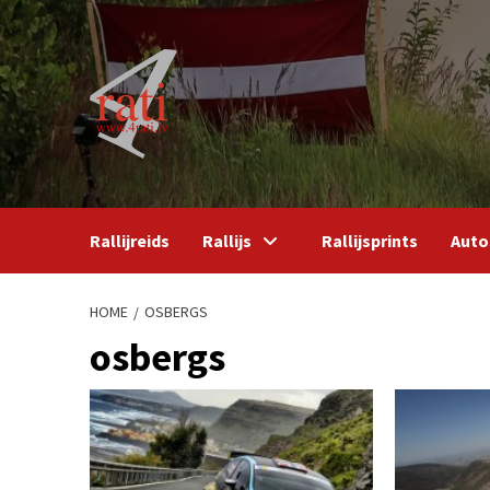
Skip
to
content
Rallijreids
Rallijs
Rallijsprints
Auto
HOME
OSBERGS
osbergs