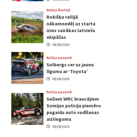
Rallijs Baltijā
Rokišķu rallijā
nākamnedēļ uz starta
izies vairākas latviešu
ekipāžas
08/08/2026
Rallijs pasaulē
Solbergs cer uz jaunu
līgumu ar ‘Toyota’
08/08/2026
Rallijs pasaulē
Sešiem WRC braucējiem
Somijas policija piemēro
pagaidu auto vadīšanas
aizliegumu
08/08/2026