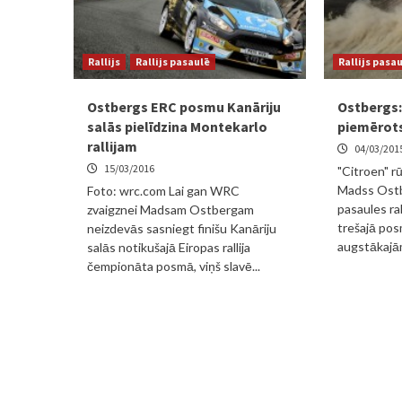
Rallijs
Rallijs pasaulē
Rallijs pasa
Ostbergs ERC posmu Kanāriju
Ostbergs:
salās pielīdzina Montekarlo
piemērots
rallijam
04/03/201
15/03/2016
"Citroen" r
Madss Ostb
Foto: wrc.com Lai gan WRC
pasaules ra
zvaigznei Madsam Ostbergam
trešajā pos
neizdevās sasniegt finišu Kanāriju
augstākajām
salās notikušajā Eiropas rallija
čempionāta posmā, viņš slavē...