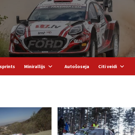
sprints
Minirallijs
Autošoseja
Citi veidi