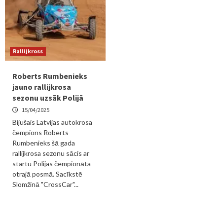
Rallijkross
Roberts Rumbenieks
jauno rallijkrosa
sezonu uzsāk Polijā
15/04/2025
Bijušais Latvijas autokrosa
čempions Roberts
Rumbenieks šā gada
rallijkrosa sezonu sācis ar
startu Polijas čempionāta
otrajā posmā. Sacīkstē
Slomžinā "CrossCar"...