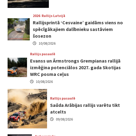
2026
Rallijs Latvijā
Rallijsprintā ‘Cesvaine’ gaidāms viens no
spēcīgākajiem dalībnieku sastāviem
šosezon
10/08/2026
Rallijs pasaulē
Evanss un Ārmstrongs Grempianas rallijā
izmēģina potenciālos 2027. gada Skotijas
WRC posma ceļus
10/08/2026
Rallijs pasaulē
Saūda Arābijas rallijs varētu tikt
atcelts
09/08/2026