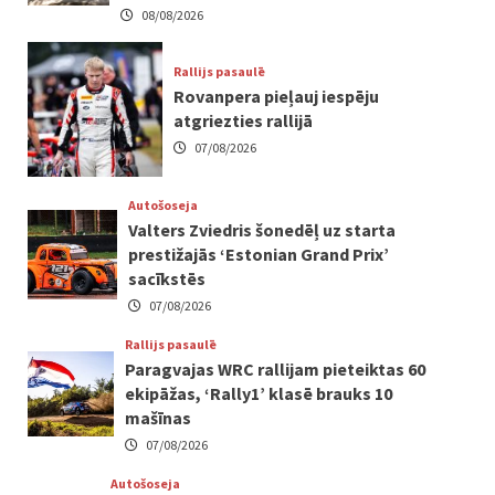
08/08/2026
Rallijs pasaulē
Rovanpera pieļauj iespēju
atgriezties rallijā
07/08/2026
Autošoseja
Valters Zviedris šonedēļ uz starta
prestižajās ‘Estonian Grand Prix’
sacīkstēs
07/08/2026
Rallijs pasaulē
Paragvajas WRC rallijam pieteiktas 60
ekipāžas, ‘Rally1’ klasē brauks 10
mašīnas
07/08/2026
Autošoseja