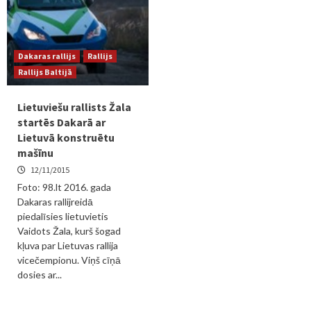
Dakaras rallijs
Rallijs
Rallijs Baltijā
Lietuviešu rallists Žala
startēs Dakarā ar
Lietuvā konstruētu
mašīnu
12/11/2015
Foto: 98.lt 2016. gada
Dakaras rallijreidā
piedalīsies lietuvietis
Vaidots Žala, kurš šogad
kļuva par Lietuvas rallija
vicečempionu. Viņš cīņā
dosies ar...