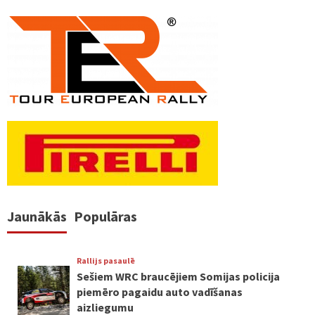
Jaunākās
Populāras
Rallijs pasaulē
Sešiem WRC braucējiem Somijas policija
piemēro pagaidu auto vadīšanas
aizliegumu